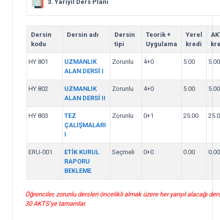
3. Yarıyıl Ders Planı
Dersin
Dersin adı
Dersin
Teorik +
Yerel
AK
kodu
tipi
Uygulama
kredi
kre
HY 801
UZMANLIK
Zorunlu
4+0
5.00
5.00
ALAN DERSİ I
HY 802
UZMANLIK
Zorunlu
4+0
5.00
5.00
ALAN DERSİ II
HY 803
TEZ
Zorunlu
0+1
25.00
25.
ÇALIŞMALARI
I
ERU-001
ETİK KURUL
Seçmeli
0+0
0.00
0.00
RAPORU
BEKLEME
Öğrenciler, zorunlu dersleri öncelikli almak üzere her yarıyıl alacağı ders
30 AKTS’ye tamamlar.