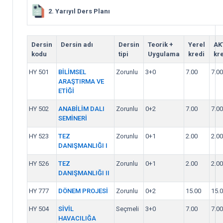
2. Yarıyıl Ders Planı
Dersin
Dersin adı
Dersin
Teorik +
Yerel
AK
kodu
tipi
Uygulama
kredi
kre
HY 501
BİLİMSEL
Zorunlu
3+0
7.00
7.00
ARAŞTIRMA VE
ETİĞİ
HY 502
ANABİLİM DALI
Zorunlu
0+2
7.00
7.00
SEMİNERİ
HY 523
TEZ
Zorunlu
0+1
2.00
2.00
DANIŞMANLIĞI I
HY 526
TEZ
Zorunlu
0+1
2.00
2.00
DANIŞMANLIĞI II
HY 777
DÖNEM PROJESİ
Zorunlu
0+2
15.00
15.
HY 504
SİVİL
Seçmeli
3+0
7.00
7.00
HAVACILIĞA