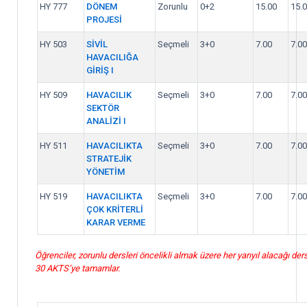
HY 777
DÖNEM
Zorunlu
0+2
15.00
15.
PROJESİ
HY 503
SİVİL
Seçmeli
3+0
7.00
7.00
HAVACILIĞA
GİRİŞ I
HY 509
HAVACILIK
Seçmeli
3+0
7.00
7.00
SEKTÖR
ANALİZİ I
HY 511
HAVACILIKTA
Seçmeli
3+0
7.00
7.00
STRATEJİK
YÖNETİM
HY 519
HAVACILIKTA
Seçmeli
3+0
7.00
7.00
ÇOK KRİTERLİ
KARAR VERME
Öğrenciler, zorunlu dersleri öncelikli almak üzere her yarıyıl alacağı ders
30 AKTS’ye tamamlar.