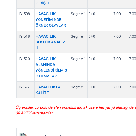
GİRİŞ II
HY 508
HAVACILIK
Seçmeli
3+0
7.00
7.00
YÖNETİMİNDE
ÖRNEK OLAYLAR
HY 518
HAVACILIK
Seçmeli
3+0
7.00
7.00
SEKTÖR ANALİZİ
II
HY 520
HAVACILIK
Seçmeli
3+0
7.00
7.00
ALANINDA
YÖNLENDİRİLMİŞ
OKUMALAR
HY 522
HAVACILIKTA
Seçmeli
3+0
7.00
7.00
KALİTE
Öğrenciler, zorunlu dersleri öncelikli almak üzere her yarıyıl alacağı ders
30 AKTS’ye tamamlar.