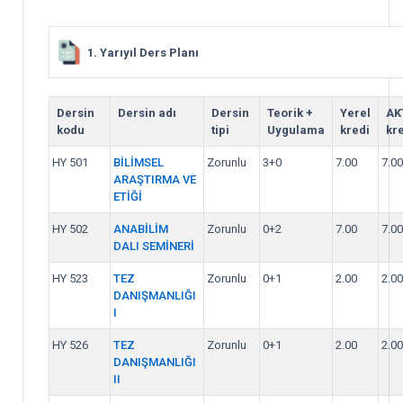
1. Yarıyıl Ders Planı
Dersin
Dersin adı
Dersin
Teorik +
Yerel
AK
kodu
tipi
Uygulama
kredi
kre
HY 501
BİLİMSEL
Zorunlu
3+0
7.00
7.00
ARAŞTIRMA VE
ETİĞİ
HY 502
ANABİLİM
Zorunlu
0+2
7.00
7.00
DALI SEMİNERİ
HY 523
TEZ
Zorunlu
0+1
2.00
2.00
DANIŞMANLIĞI
I
HY 526
TEZ
Zorunlu
0+1
2.00
2.00
DANIŞMANLIĞI
II