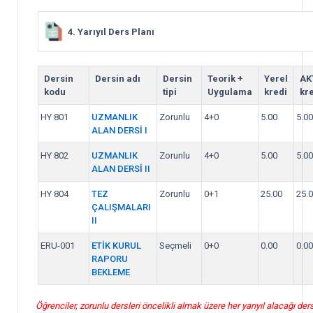
4. Yarıyıl Ders Planı
Dersin
Dersin adı
Dersin
Teorik +
Yerel
AK
kodu
tipi
Uygulama
kredi
kre
HY 801
UZMANLIK
Zorunlu
4+0
5.00
5.00
ALAN DERSİ I
HY 802
UZMANLIK
Zorunlu
4+0
5.00
5.00
ALAN DERSİ II
HY 804
TEZ
Zorunlu
0+1
25.00
25.
ÇALIŞMALARI
II
ERU-001
ETİK KURUL
Seçmeli
0+0
0.00
0.00
RAPORU
BEKLEME
Öğrenciler, zorunlu dersleri öncelikli almak üzere her yarıyıl alacağı ders