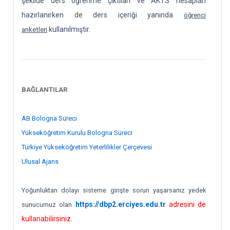
şekilde ders öğrenme çıktıları ve AKTS hesapları
hazırlanırken de ders içeriği yanında
öğrenci
kullanılmıştır.
anketleri
BAĞLANTILAR
AB Bologna Süreci
Yükseköğretim Kurulu Bologna Süreci
Türkiye Yükseköğretim Yeterlilikler Çerçevesi
Ulusal Ajans
Yoğunluktan dolayı sisteme girişte sorun yaşarsanız yedek
https://dbp2.erciyes.edu.tr
adresini de
sunucumuz olan
kullanabilirsiniz
.