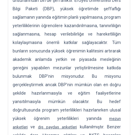
unsurlarından biri de şeffaflıktır. Erciyes Üniversitesi Ders
Bilgi Paketi (DBP), yüksek öğretimde şeffaflığı
sağlamanın yanında eğitimin planlı yapılmasına, program
yeterliliklerinin öğrencilere kazandırılmasına, tanınırlılığın
sağlanmasına, hesap verilebilirliğe ve hareketliliğin
kolaylaşmasına önemli katkılar sağlayacaktır. Tüm
bunların sonucunda yüksek öğrenimin kalitesini artırarak
akademik anlamda yetkin ve piyasada mesleğinin
gereğini yapabilen mezunlar yetiştirilmesine katkıda
bulunmak DBP’nin misyonudur. Bu misyonu
gerçekleştirmek ancak DBP’nin mümkün olan en doğru
şekilde hazırlanmasıyla ve eğitim faaliyetlerine
yansıtılmasıyla mümkün olacaktır. Bu hedef
doğrultusunda program yeterlilikleri hazırlanırken ulusal
yüksek öğrenim yeterlilikleri yanında
mezun
ve
kullanılmıştır. Benzer
anketleri
dış paydaş anketleri