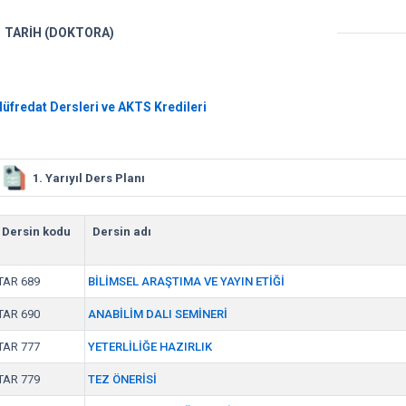
TARİH (DOKTORA)
üfredat Dersleri ve AKTS Kredileri
1. Yarıyıl Ders Planı
Dersin kodu
Dersin adı
TAR 689
BİLİMSEL ARAŞTIMA VE YAYIN ETİĞİ
TAR 690
ANABİLİM DALI SEMİNERİ
TAR 777
YETERLİLİĞE HAZIRLIK
TAR 779
TEZ ÖNERİSİ