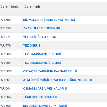
Dersin kodu
Dersin adı
TAR 689
BİLİMSEL ARAŞTIMA VE YAYIN ETİĞİ
TAR 690
ANABİLİM DALI SEMİNERİ
TAR 777
YETERLİLİĞE HAZIRLIK
TAR 779
TEZ ÖNERİSİ
TAR 888
TEZ DANIŞMANLIĞI DERSİ I
TAR 889
TEZ DANIŞMANLIĞI DERSİ II
TAR 6006
ORTAÇAĞ TARİHİNİN KAYNAKLARI - II
TAR 6030
ATATÜRK’ÜN KİŞİLİK YAPISI VE TÜRK İNKILABI II
TAR 604
OSMANLI ARŞİV VESİKALARI II
TAR 6040
TÜRK DIŞ POLİTİKASI II
TAR 608
BEYLİKLER DEVRİ TÜRK TARİHİ II