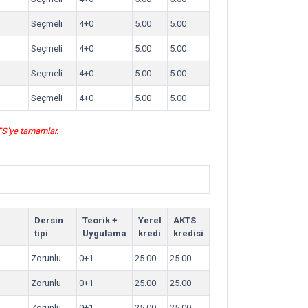
Seçmeli
4+0
5.00
5.00
Seçmeli
4+0
5.00
5.00
Seçmeli
4+0
5.00
5.00
Seçmeli
4+0
5.00
5.00
KTS’ye tamamlar.
Dersin
Teorik +
Yerel
AKTS
tipi
Uygulama
kredi
kredisi
Zorunlu
0+1
25.00
25.00
Zorunlu
0+1
25.00
25.00
Zorunlu
0+1
25.00
25.00