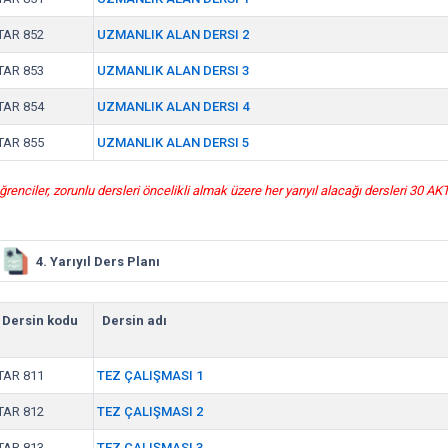
TAR 852
UZMANLIK ALAN DERSI 2
TAR 853
UZMANLIK ALAN DERSI 3
TAR 854
UZMANLIK ALAN DERSI 4
TAR 855
UZMANLIK ALAN DERSI 5
ğrenciler, zorunlu dersleri öncelikli almak üzere her yarıyıl alacağı dersleri 30 A
4. Yarıyıl Ders Planı
Dersin kodu
Dersin adı
TAR 811
TEZ ÇALIŞMASI 1
TAR 812
TEZ ÇALIŞMASI 2
TAR 813
TEZ ÇALIŞMASI 3