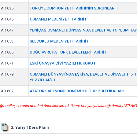
TAR 635
TÜRKİYE CUMHURİYETİ TARİHİNİN SORUNLARI I
TAR 645
OSMANLI MEDENİYETİ TARİHİ I
TAR 647
YENİÇAĞ OSMANLI DÜNYASINDA DEVLET VE TOPLUM HAY
TAR 653
SELÇUKLU MEDENİYETİ TARİHİ I
TAR 665
DOĞU AVRUPA TÜRK DEVLETLERİ TARİHİ I
TAR 671
ESKİ ÖNASYA ÇİVİ YAZILI HUKUKU I
TAR 679
OSMANLI DÜNYASI'NDA EŞKİYA, DEVLET VE SİYASET (15-1
YÜZYILLAR) -I
TAR 687
ATATÜRK VE İNÖNÜ DÖNEMİ KÜLTÜR POLİTİKALARI
ğrenciler, zorunlu dersleri öncelikli almak üzere her yarıyıl alacağı dersleri 30 A
2. Yarıyıl Ders Planı