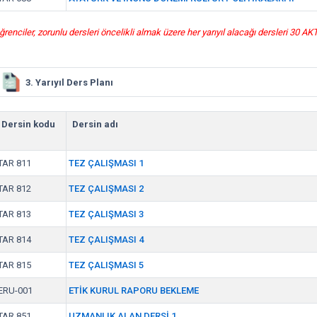
ğrenciler, zorunlu dersleri öncelikli almak üzere her yarıyıl alacağı dersleri 30 A
3. Yarıyıl Ders Planı
Dersin kodu
Dersin adı
TAR 811
TEZ ÇALIŞMASI 1
TAR 812
TEZ ÇALIŞMASI 2
TAR 813
TEZ ÇALIŞMASI 3
TAR 814
TEZ ÇALIŞMASI 4
TAR 815
TEZ ÇALIŞMASI 5
ERU-001
ETİK KURUL RAPORU BEKLEME
TAR 851
UZMANLIK ALAN DERSİ 1