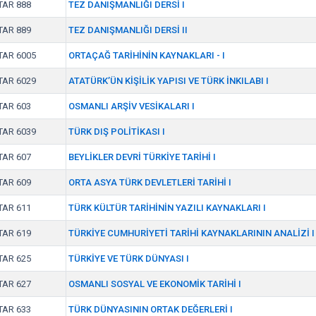
TAR 888
TEZ DANIŞMANLIĞI DERSİ I
TAR 889
TEZ DANIŞMANLIĞI DERSİ II
TAR 6005
ORTAÇAĞ TARİHİNİN KAYNAKLARI - I
TAR 6029
ATATÜRK’ÜN KİŞİLİK YAPISI VE TÜRK İNKILABI I
TAR 603
OSMANLI ARŞİV VESİKALARI I
TAR 6039
TÜRK DIŞ POLİTİKASI I
TAR 607
BEYLİKLER DEVRİ TÜRKİYE TARİHİ I
TAR 609
ORTA ASYA TÜRK DEVLETLERİ TARİHİ I
TAR 611
TÜRK KÜLTÜR TARİHİNİN YAZILI KAYNAKLARI I
TAR 619
TÜRKİYE CUMHURİYETİ TARİHİ KAYNAKLARININ ANALİZİ I
TAR 625
TÜRKİYE VE TÜRK DÜNYASI I
TAR 627
OSMANLI SOSYAL VE EKONOMİK TARİHİ I
TAR 633
TÜRK DÜNYASININ ORTAK DEĞERLERİ I