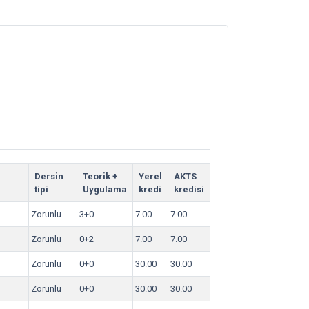
Dersin
Teorik +
Yerel
AKTS
tipi
Uygulama
kredi
kredisi
Zorunlu
3+0
7.00
7.00
Zorunlu
0+2
7.00
7.00
Zorunlu
0+0
30.00
30.00
Zorunlu
0+0
30.00
30.00