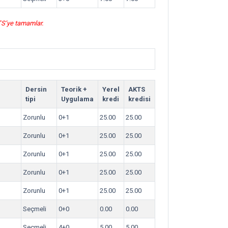
KTS’ye tamamlar.
Dersin
Teorik +
Yerel
AKTS
tipi
Uygulama
kredi
kredisi
Zorunlu
0+1
25.00
25.00
Zorunlu
0+1
25.00
25.00
Zorunlu
0+1
25.00
25.00
Zorunlu
0+1
25.00
25.00
Zorunlu
0+1
25.00
25.00
Seçmeli
0+0
0.00
0.00
Seçmeli
4+0
5.00
5.00