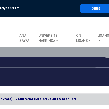
rciyes.edu.tr
GİRİŞ
ANA
ÜNİVERSİTE
ÖN
LİSAN
SAYFA
HAKKINDA
LİSANS
doktora)
> Müfredat Dersleri ve AKTS Kredileri