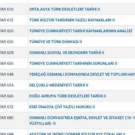
TAR 610
ORTA ASYA TÜRK DEVLETLERİ TARİHİ II
TAR 612
TÜRK KÜLTÜR TARİHİNİN YAZILI KAYNAKLARI II
TAR 620
TÜRKİYE CUMHURİYETİ TARİHİ KAYNAKLARININ ANALİZİ
TAR 626
TÜRKİYE VE TÜRK DÜNYASI II
TAR 628
OSMANLI SOSYAL VE EKONOMİK TARİHİ II
TAR 636
TÜRKİYE CUMHURİYETİ TARİHİNİN SORUNLARI II
TAR 648
YENİÇAĞ OSMANLI DÜNYASINDA DEVLET VE TOPLUM HAY
TAR 654
SELÇUKLU MEDENİYETİ TARİHİ II
TAR 666
DOĞU AVRUPA TÜRK DEVLETLERİ TARİHİ II
TAR 672
ESKİ ÖNASYA ÇİVİ YAZILI HUKUKU II
TAR 680
OSMANLI DÜNYASI'NDA EŞKİYA, DEVLET VE SİYASET (15-1
YÜZYILLAR) -II
TAR 688
ATATÜRK VE İNÖNÜ DÖNEMİ KÜLTÜR POLİTİKALARI II