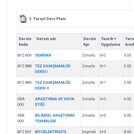
2. Yarıyıl Ders Planı
Dersin
Dersin adı
Dersin
Teorik +
Yere
kodu
tipi
Uygulama
kred
BFZ 600
SEMİNER
Zorunlu
0+2
5.00
BFZ 888
TEZ DANIŞMANLIĞI
Zorunlu
0+1
2.00
DERSİ I
BFZ 889
TEZ DANIŞMANLIĞI
Zorunlu
0+1
2.00
DERSİ II
SBA
ARAŞTIRMA VE YAYIN
Zorunlu
2+0
6.00
000
ETİĞİ
SBB
BİLİMSEL ARAŞTIRMA
Zorunlu
2+0
6.00
000
TEKNİKLERİ
BFZ 601
BİYOELEKTRİSİTE
Seçmeli
3+0
8.00