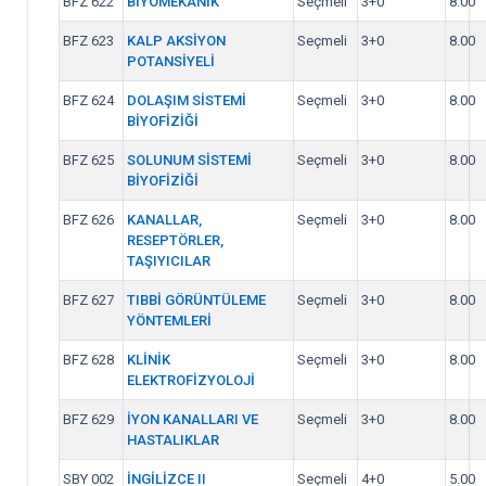
BFZ 622
BİYOMEKANİK
Seçmeli
3+0
8.00
BFZ 623
KALP AKSİYON
Seçmeli
3+0
8.00
POTANSİYELİ
BFZ 624
DOLAŞIM SİSTEMİ
Seçmeli
3+0
8.00
BİYOFİZİĞİ
BFZ 625
SOLUNUM SİSTEMİ
Seçmeli
3+0
8.00
BİYOFİZİĞİ
BFZ 626
KANALLAR,
Seçmeli
3+0
8.00
RESEPTÖRLER,
TAŞIYICILAR
BFZ 627
TIBBİ GÖRÜNTÜLEME
Seçmeli
3+0
8.00
YÖNTEMLERİ
BFZ 628
KLİNİK
Seçmeli
3+0
8.00
ELEKTROFİZYOLOJİ
BFZ 629
İYON KANALLARI VE
Seçmeli
3+0
8.00
HASTALIKLAR
SBY 002
İNGİLİZCE II
Seçmeli
4+0
5.00