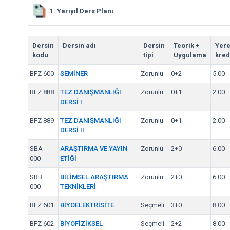
1. Yarıyıl Ders Planı
Dersin
Dersin adı
Dersin
Teorik +
Yere
kodu
tipi
Uygulama
kred
BFZ 600
SEMİNER
Zorunlu
0+2
5.00
BFZ 888
TEZ DANIŞMANLIĞI
Zorunlu
0+1
2.00
DERSİ I
BFZ 889
TEZ DANIŞMANLIĞI
Zorunlu
0+1
2.00
DERSİ II
SBA
ARAŞTIRMA VE YAYIN
Zorunlu
2+0
6.00
000
ETİĞİ
SBB
BİLİMSEL ARAŞTIRMA
Zorunlu
2+0
6.00
000
TEKNİKLERİ
BFZ 601
BİYOELEKTRİSİTE
Seçmeli
3+0
8.00
BFZ 602
BİYOFİZİKSEL
Seçmeli
2+2
8.00