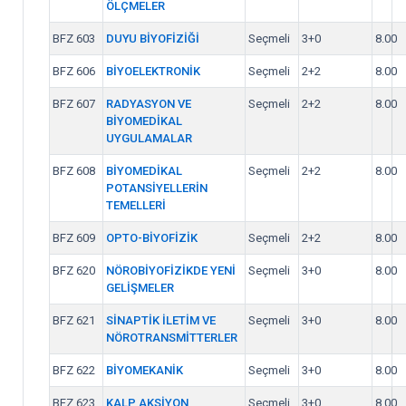
ÖLÇMELER
BFZ 603
DUYU BİYOFİZİĞİ
Seçmeli
3+0
8.00
BFZ 606
BİYOELEKTRONİK
Seçmeli
2+2
8.00
BFZ 607
RADYASYON VE
Seçmeli
2+2
8.00
BİYOMEDİKAL
UYGULAMALAR
BFZ 608
BİYOMEDİKAL
Seçmeli
2+2
8.00
POTANSİYELLERİN
TEMELLERİ
BFZ 609
OPTO-BİYOFİZİK
Seçmeli
2+2
8.00
BFZ 620
NÖROBİYOFİZİKDE YENİ
Seçmeli
3+0
8.00
GELİŞMELER
BFZ 621
SİNAPTİK İLETİM VE
Seçmeli
3+0
8.00
NÖROTRANSMİTTERLER
BFZ 622
BİYOMEKANİK
Seçmeli
3+0
8.00
BFZ 623
KALP AKSİYON
Seçmeli
3+0
8.00