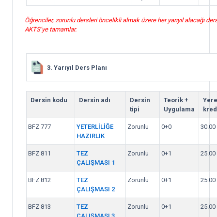
Öğrenciler, zorunlu dersleri öncelikli almak üzere her yarıyıl alacağı ders
AKTS’ye tamamlar.
3. Yarıyıl Ders Planı
Dersin kodu
Dersin adı
Dersin
Teorik +
Yere
tipi
Uygulama
kred
BFZ 777
YETERLİLİĞE
Zorunlu
0+0
30.00
HAZIRLIK
BFZ 811
TEZ
Zorunlu
0+1
25.00
ÇALIŞMASI 1
BFZ 812
TEZ
Zorunlu
0+1
25.00
ÇALIŞMASI 2
BFZ 813
TEZ
Zorunlu
0+1
25.00
ÇALIŞMASI 3