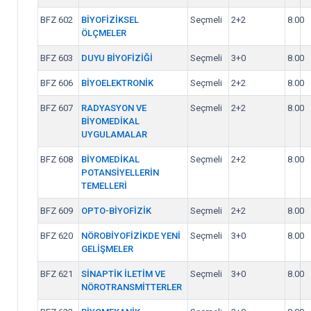
BFZ 602
BİYOFİZİKSEL
Seçmeli
2+2
8.00
ÖLÇMELER
BFZ 603
DUYU BİYOFİZİĞİ
Seçmeli
3+0
8.00
BFZ 606
BİYOELEKTRONİK
Seçmeli
2+2
8.00
BFZ 607
RADYASYON VE
Seçmeli
2+2
8.00
BİYOMEDİKAL
UYGULAMALAR
BFZ 608
BİYOMEDİKAL
Seçmeli
2+2
8.00
POTANSİYELLERİN
TEMELLERİ
BFZ 609
OPTO-BİYOFİZİK
Seçmeli
2+2
8.00
BFZ 620
NÖROBİYOFİZİKDE YENİ
Seçmeli
3+0
8.00
GELİŞMELER
BFZ 621
SİNAPTİK İLETİM VE
Seçmeli
3+0
8.00
NÖROTRANSMİTTERLER