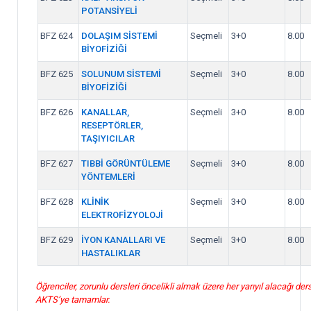
POTANSİYELİ
BFZ 624
DOLAŞIM SİSTEMİ
Seçmeli
3+0
8.00
BİYOFİZİĞİ
BFZ 625
SOLUNUM SİSTEMİ
Seçmeli
3+0
8.00
BİYOFİZİĞİ
BFZ 626
KANALLAR,
Seçmeli
3+0
8.00
RESEPTÖRLER,
TAŞIYICILAR
BFZ 627
TIBBİ GÖRÜNTÜLEME
Seçmeli
3+0
8.00
YÖNTEMLERİ
BFZ 628
KLİNİK
Seçmeli
3+0
8.00
ELEKTROFİZYOLOJİ
BFZ 629
İYON KANALLARI VE
Seçmeli
3+0
8.00
HASTALIKLAR
Öğrenciler, zorunlu dersleri öncelikli almak üzere her yarıyıl alacağı ders
AKTS’ye tamamlar.