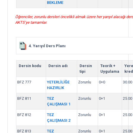
BEKLEME
Öğrenciler, zorunlu dersleri öncelikli almak üzere her yarıyıl alacağı ders
AKTS’ye tamamlar.
4. Yarıyıl Ders Planı
Dersin kodu
Dersin adı
Dersin
Teorik +
Yere
tipi
Uygulama
kred
BFZ 777
YETERLİLİĞE
Zorunlu
0+0
30.00
HAZIRLIK
BFZ 811
TEZ
Zorunlu
0+1
25.00
ÇALIŞMASI 1
BFZ 812
TEZ
Zorunlu
0+1
25.00
ÇALIŞMASI 2
BFZ 813
TEZ
Zorunlu
0+1
25.00