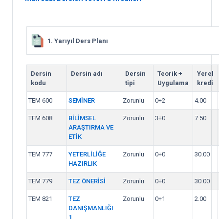
1. Yarıyıl Ders Planı
Dersin
Dersin adı
Dersin
Teorik +
Yerel
kodu
tipi
Uygulama
kredi
TEM 600
SEMİNER
Zorunlu
0+2
4.00
TEM 608
BİLİMSEL
Zorunlu
3+0
7.50
ARAŞTIRMA VE
ETİK
TEM 777
YETERLİLİĞE
Zorunlu
0+0
30.00
HAZIRLIK
TEM 779
TEZ ÖNERİSİ
Zorunlu
0+0
30.00
TEM 821
TEZ
Zorunlu
0+1
2.00
DANIŞMANLIĞI
1