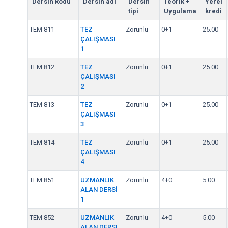
Dersin kodu
Dersin adı
Dersin
Teorik +
Yerel
tipi
Uygulama
kredi
TEM 811
TEZ
Zorunlu
0+1
25.00
ÇALIŞMASI
1
TEM 812
TEZ
Zorunlu
0+1
25.00
ÇALIŞMASI
2
TEM 813
TEZ
Zorunlu
0+1
25.00
ÇALIŞMASI
3
TEM 814
TEZ
Zorunlu
0+1
25.00
ÇALIŞMASI
4
TEM 851
UZMANLIK
Zorunlu
4+0
5.00
ALAN DERSİ
1
TEM 852
UZMANLIK
Zorunlu
4+0
5.00
ALAN DERSI