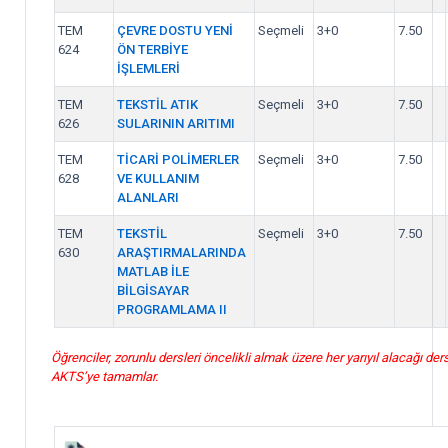
TEM
ÇEVRE DOSTU YENİ
Seçmeli
3+0
7.50
624
ÖN TERBİYE
İŞLEMLERİ
TEM
TEKSTİL ATIK
Seçmeli
3+0
7.50
626
SULARININ ARITIMI
TEM
TİCARİ POLİMERLER
Seçmeli
3+0
7.50
628
VE KULLANIM
ALANLARI
TEM
TEKSTİL
Seçmeli
3+0
7.50
630
ARAŞTIRMALARINDA
MATLAB İLE
BİLGİSAYAR
PROGRAMLAMA II
Öğrenciler, zorunlu dersleri öncelikli almak üzere her yarıyıl alacağı ders
AKTS’ye tamamlar.