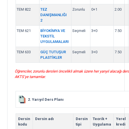
TEM 822
TEZ
Zorunlu
0+1
2.00
DANIŞMANLIĞI
2
TEM 621
BİYOKİMYA VE
Seçmeli
3+0
7.50
TEKSTİL
UYGULAMALARI
TEM 633
GÜÇ TUTUŞUR
Seçmeli
3+0
7.50
PLASTİKLER
Öğrenciler, zorunlu dersleri öncelikli almak üzere her yarıyıl alacağı ders
AKTS’ye tamamlar.
2. Yarıyıl Ders Planı
Dersin
Dersin adı
Dersin
Teorik +
Yerel
kodu
tipi
Uygulama
kredi