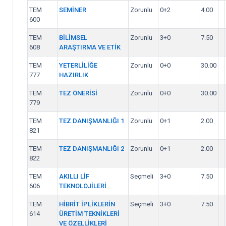
TEM
SEMİNER
Zorunlu
0+2
4.00
600
TEM
BİLİMSEL
Zorunlu
3+0
7.50
608
ARAŞTIRMA VE ETİK
TEM
YETERLİLİĞE
Zorunlu
0+0
30.00
777
HAZIRLIK
TEM
TEZ ÖNERİSİ
Zorunlu
0+0
30.00
779
TEM
TEZ DANIŞMANLIĞI 1
Zorunlu
0+1
2.00
821
TEM
TEZ DANIŞMANLIĞI 2
Zorunlu
0+1
2.00
822
TEM
AKILLI LİF
Seçmeli
3+0
7.50
606
TEKNOLOJİLERİ
TEM
HİBRİT İPLİKLERİN
Seçmeli
3+0
7.50
614
ÜRETİM TEKNİKLERİ
VE ÖZELLİKLERİ