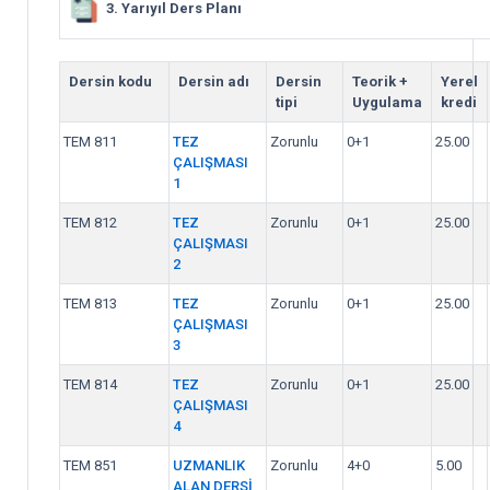
3. Yarıyıl Ders Planı
Dersin kodu
Dersin adı
Dersin
Teorik +
Yerel
tipi
Uygulama
kredi
TEM 811
TEZ
Zorunlu
0+1
25.00
ÇALIŞMASI
1
TEM 812
TEZ
Zorunlu
0+1
25.00
ÇALIŞMASI
2
TEM 813
TEZ
Zorunlu
0+1
25.00
ÇALIŞMASI
3
TEM 814
TEZ
Zorunlu
0+1
25.00
ÇALIŞMASI
4
TEM 851
UZMANLIK
Zorunlu
4+0
5.00
ALAN DERSİ