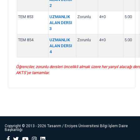
2
TEM 853
UZMANLIK
Zorunlu
4+0
5.00
ALAN DERSI
3
TEM 854
UZMANLIK
Zorunlu
4+0
5.00
ALAN DERSI
4
Öğrenciler, zorunlu dersleri öncelikli almak üzere her yarıyıl alacağı ders
AKTS’ye tamamlar.
Copyright ©
2013 - 2026
Tasarım / Erciyes Üniversitesi Bilgi İşlem Daire
Başkanlığı