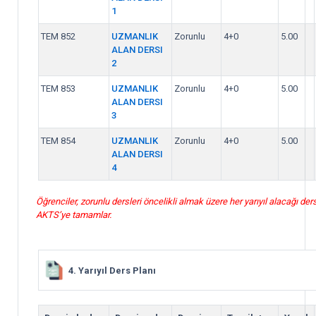
1
TEM 852
UZMANLIK
Zorunlu
4+0
5.00
ALAN DERSI
2
TEM 853
UZMANLIK
Zorunlu
4+0
5.00
ALAN DERSI
3
TEM 854
UZMANLIK
Zorunlu
4+0
5.00
ALAN DERSI
4
Öğrenciler, zorunlu dersleri öncelikli almak üzere her yarıyıl alacağı ders
AKTS’ye tamamlar.
4. Yarıyıl Ders Planı