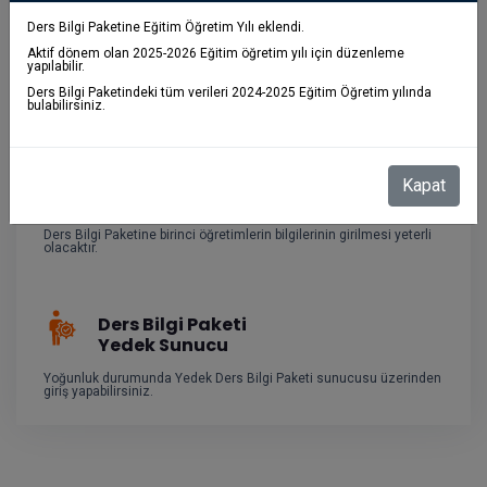
Ders Bilgi Paketine Eğitim Öğretim Yılı eklendi.
Nasıl
Aktif dönem olan 2025-2026 Eğitim öğretim yılı için düzenleme
Giriş Yapabilirim?
yapılabilir.
Ders Bilgi Paketi sayfasına ulaştıktan sonra, ekranın sağ üst
Ders Bilgi Paketindeki tüm verileri 2024-2025 Eğitim Öğretim yılında
köşesinde bulunan Giriş bağlantısına tıklanır.
bulabilirsiniz.
Düzenlemeleri
Kapat
Nasıl Yapabilirim?
Ders Bilgi Paketine birinci öğretimlerin bilgilerinin girilmesi yeterli
olacaktır.
Ders Bilgi Paketi
Yedek Sunucu
Yoğunluk durumunda Yedek Ders Bilgi Paketi sunucusu üzerinden
giriş yapabilirsiniz.