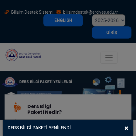
Bilişim Destek Sistemi
bilisimdestek@erciyes.edu.tr
ENGLISH
GİRİŞ
Ders Bilgi
Paketi Nedir?
YÖK tarafından belirlenen Ulusal Yeterlilikler ile Bologna Süreci
uygulamalarını birleştiren ve tüm paydaşlara yönelik bilgi paketidir.
×
DERS BİLGİ PAKETİ YENİLENDİ