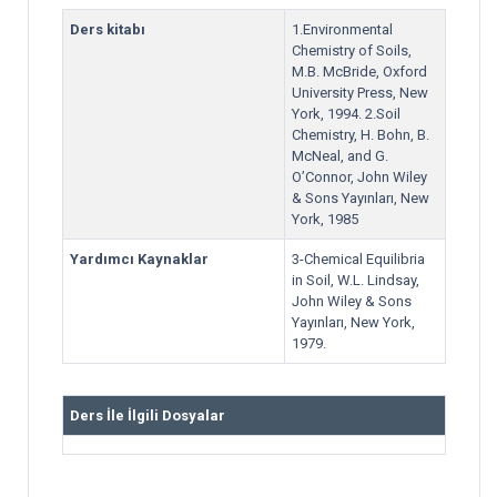
Ders kitabı
1.Environmental
Chemistry of Soils,
M.B. McBride, Oxford
University Press, New
York, 1994. 2.Soil
Chemistry, H. Bohn, B.
McNeal, and G.
O’Connor, John Wiley
& Sons Yayınları, New
York, 1985
Yardımcı Kaynaklar
3-Chemical Equilibria
in Soil, W.L. Lindsay,
John Wiley & Sons
Yayınları, New York,
1979.
Ders İle İlgili Dosyalar