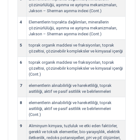
çözünürlülüğü, aşınma ve ayrişma mekanizmaları,
Jakson – Sherman aşınma indexi (Cont.)
4
Elementlerin toprakta dağılımları, minerallerin
çözünürlülüğü, aşınma ve ayrişma mekanizmaları,
Jakson – Sherman aşınma indexi (Cont.)
5
toprak organik maddesi ve fraksiyonları, toprak
çözeltisi, çözünebilir kompleksler ve kimyasal içeriği
6
toprak organik maddesi ve fraksiyonları, toprak
çözeltisi, çözünebilir kompleksler ve kimyasal içeriği
(Cont.)
7
elementlerin alınabilirliği ve hareketliliği, toprak
asitliliği, aktif ve pasif asitlilik ve belirlenmeleri
8
elementlerin alınabilirliği ve hareketliliği, toprak
asitliliği, aktif ve pasif asitlilik ve belirlenmeleri
(Cont.)
9
Aliminyum kimyası, tuzluluk ve etki eden faktörler,
gerekli ve toksik elementler, bio-yarayışlılık, elektrik
iletkenlik, redoks potansiyelleri, pH ve pE ölçümleri,