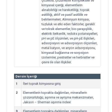
çözeltisi, çözünebilir kompleksler ve
kimyasal içeriği, elementlerin
alınabilirliği ve hareketliliği, toprak
asitliliği, aktif ve pasif asitlilik ve
belirlenmeleri, Aliminyum kimyası,
tuzluluk ve etki eden faktörler, gerekli
ve toksik elementler, bio-yarayışlılık,
elektrik iletkenlik, redoks potansiyelleri,
pH ve pE ölçümleri, ve pH-pE ilişkileri,
adsorpsiyon ve adsorpsiyon ölçümleri,
metal katyon, ve anyon adsorpsiyonu,
kimyasal bağlanma ve sorpsiyon
izotermler, pestisitler ve herbisitler ve
çevre ile olan ilişkiler.
Dersin İçeriği
1
İleri toprak kimyasına giriş
2
Elementlerin toprakta dağılımları, minerallerin
çözünürlülüğü, aşınma ve ayrişma mekanizmaları,
Jakson – Sherman aşınma indexi
3
Elementlerin toprakta dağılımları, minerallerin