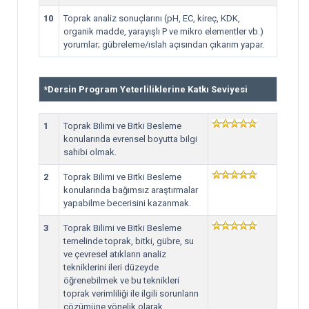
10
Toprak analiz sonuçlarını (pH, EC, kireç, KDK,
organik madde, yarayışlı P ve mikro elementler vb.)
yorumlar; gübreleme/ıslah açısından çıkarım yapar.
*
Dersin Program Yeterliliklerine Katkı Seviyesi
1
Toprak Bilimi ve Bitki Besleme
konularında evrensel boyutta bilgi
sahibi olmak.
2
Toprak Bilimi ve Bitki Besleme
konularında bağımsız araştırmalar
yapabilme becerisini kazanmak.
3
Toprak Bilimi ve Bitki Besleme
temelinde toprak, bitki, gübre, su
ve çevresel atıkların analiz
tekniklerini ileri düzeyde
öğrenebilmek ve bu teknikleri
toprak verimliliği ile ilgili sorunların
çözümüne yönelik olarak