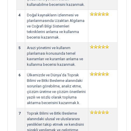
kullanabilme becerisini kazanmak.
4
Doğal kaynakların izlenmesi ve
planlanmasında Uzaktan Algılama
ve Coğrafi Bilgi Sistemleri
tekniklerini anlama ve kullanma
becerisi kazanmak.
5
Arazi yönetimi ve kullanım
planlaması konusunda temel
kavramları ve kuramları anlama ve
kullanma becerisi kazanmak.
6
Ülkemizde ve Dünya’da Toprak
Bilimi ve Bitki Besleme alanındaki
sorunları görebilme, analiz etme,
çözüm üretme ve çözüm önerilerini
yazılı ve sözlü olarak topluma
aktarma becerisini kazanmak.k.
7
Toprak Bilimi ve Bitki Besleme
alanındaki ulusal ve uluslararası
yenilikleri takip etmek ve kendisini
sürekli yenilemek ve geliştirme