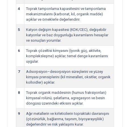
4
Toprak tamponlama kapasitesini ve tamponlama
mekanizmalarını (karbonat, kil, organik madde)
açıklar ve örneklerle değerlendirir.
5
Katyon değişim kapasitesi (KDK/CEC), değişebilir
katyonlar ve baz doygunluğu kavramlarını hesaplar
ve sonuçları yorumlar.
6
Toprak çözeltisi kimyasını (iyonik güç, aktivite,
kompleksleşme) açıklar; temel denge kavramlarını
uygular.
7
Adsorpsiyon–desorpsiyon süreçlerini ve yüzey
kimyası prensiplerini (kil mineralleri, oksitler, organik
kolloidler) açıklar.
8
Toprak organik maddesinin (humus fraksiyonları)
kimyasal rolünü; şelatlama, agregasyon ve besin
döngüsü üzerindeki etkisini açıklar.
9
Ağır metallerin ve kirleticilerin topraktaki davranışını
(çözünürlük, bağlanma, taşınım, biyoyarayışlılık)
değerlendirir ve risk yaklaşımı kurar.