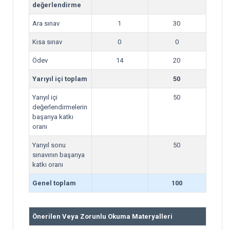
değerlendirme
Ara sınav
1
30
Kısa sınav
0
0
Ödev
14
20
Yarıyıl içi toplam
50
Yarıyıl içi
50
değerlendirmelerin
başarıya katkı
oranı
Yarıyıl sonu
50
sınavının başarıya
katkı oranı
Genel toplam
100
Önerilen Veya Zorunlu Okuma Materyalleri