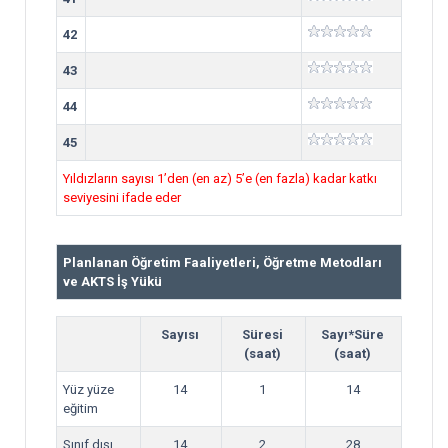
42
43
44
45
Yıldızların sayısı 1’den (en az) 5’e (en fazla) kadar katkı
seviyesini ifade eder
Planlanan Öğretim Faaliyetleri, Öğretme Metodları
ve AKTS İş Yükü
Sayısı
Süresi
Sayı*Süre
(saat)
(saat)
Yüz yüze
14
1
14
eğitim
Sınıf dışı
14
2
28