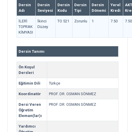
Dersin
Dersin
Dersin
Dersin
Dersin
Yerel
AK
Adı
Seviyesi
Kodu
Tipi
Dönemi
Kredi
Kre
İLERİ
İkinci
TO 521
Zorunlu
1
7.50
7.50
TOPRAK
Düzey
KİMYASI
Dersin Tanımı
Ön Koşul
Dersleri
Eğitimin Dili
Türkçe
Koordinatör
PROF. DR. OSMAN SÖNMEZ
Dersi Veren
PROF. DR. OSMAN SÖNMEZ
Öğretim
Eleman(lar)ı
Yardımcı
Öğretim