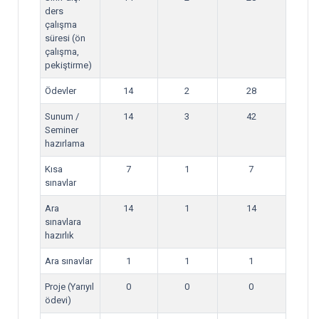
ders
çalışma
süresi (ön
çalışma,
pekiştirme)
Ödevler
14
2
28
Sunum /
14
3
42
Seminer
hazırlama
Kısa
7
1
7
sınavlar
Ara
14
1
14
sınavlara
hazırlık
Ara sınavlar
1
1
1
Proje (Yarıyıl
0
0
0
ödevi)