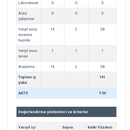
Laboratuvar
0
0
0
Arazi
0
0
0
çalışması
Yarıyıl sonu
14
2
28
sınavına
hazırlık
Yarıyıl sonu
1
1
1
sınavı
Araştırma
14
2
28
Toplam iş
191
yükü
AKTS
7.50
Değerlendirme yöntemleri ve kriterler
Yarıyıl içi
Sayısı
Katkı Yüzdesi