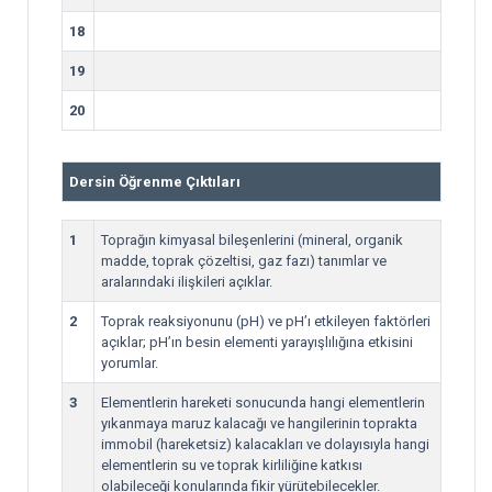
18
19
20
Dersin Öğrenme Çıktıları
1
Toprağın kimyasal bileşenlerini (mineral, organik
madde, toprak çözeltisi, gaz fazı) tanımlar ve
aralarındaki ilişkileri açıklar.
2
Toprak reaksiyonunu (pH) ve pH’ı etkileyen faktörleri
açıklar; pH’ın besin elementi yarayışlılığına etkisini
yorumlar.
3
Elementlerin hareketi sonucunda hangi elementlerin
yıkanmaya maruz kalacağı ve hangilerinin toprakta
immobil (hareketsiz) kalacakları ve dolayısıyla hangi
elementlerin su ve toprak kirliliğine katkısı
olabileceği konularında fikir yürütebilecekler.