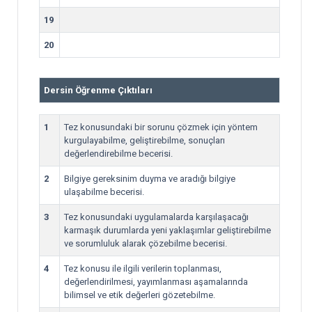
19
20
Dersin Öğrenme Çıktıları
1
Tez konusundaki bir sorunu çözmek için yöntem
kurgulayabilme, geliştirebilme, sonuçları
değerlendirebilme becerisi.
2
Bilgiye gereksinim duyma ve aradığı bilgiye
ulaşabilme becerisi.
3
Tez konusundaki uygulamalarda karşılaşacağı
karmaşık durumlarda yeni yaklaşımlar geliştirebilme
ve sorumluluk alarak çözebilme becerisi.
4
Tez konusu ile ilgili verilerin toplanması,
değerlendirilmesi, yayımlanması aşamalarında
bilimsel ve etik değerleri gözetebilme.