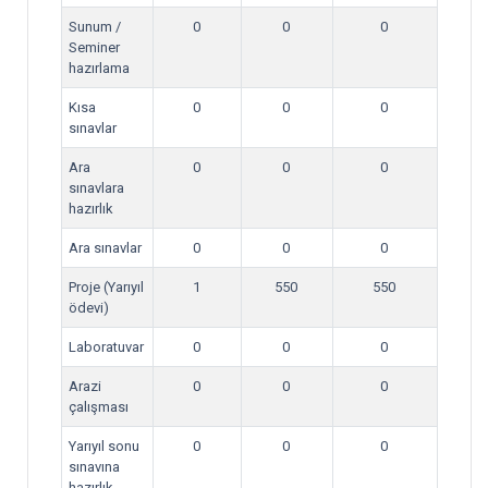
Sunum /
0
0
0
Seminer
hazırlama
Kısa
0
0
0
sınavlar
Ara
0
0
0
sınavlara
hazırlık
Ara sınavlar
0
0
0
Proje (Yarıyıl
1
550
550
ödevi)
Laboratuvar
0
0
0
Arazi
0
0
0
çalışması
Yarıyıl sonu
0
0
0
sınavına
hazırlık