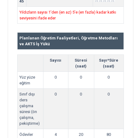
45
Yıldızların sayısı 1’den (en az) 5’e (en fazla) kadar katkı
seviyesini ifade eder
Planlanan Öğretim Faaliyetleri, Öğretme Metodları
ve AKTS İş Yükü
Sayısı
Süresi
Sayı*Süre
(saat)
(saat)
Yüz yüze
0
0
0
eğitim
Sınıf dışı
0
0
0
ders
çalışma
süresi (ön
çalışma,
pekiştirme)
Ödevler
4
20
80