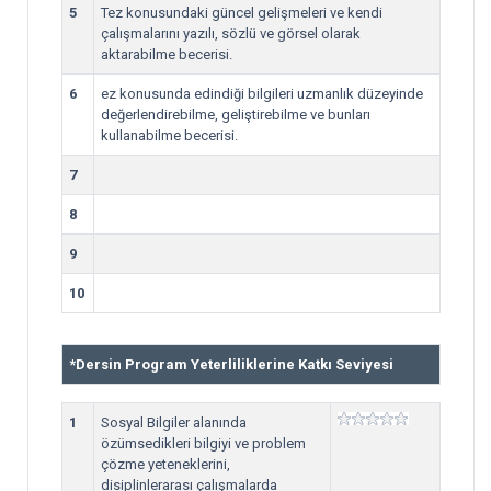
5
Tez konusundaki güncel gelişmeleri ve kendi
çalışmalarını yazılı, sözlü ve görsel olarak
aktarabilme becerisi.
6
ez konusunda edindiği bilgileri uzmanlık düzeyinde
değerlendirebilme, geliştirebilme ve bunları
kullanabilme becerisi.
7
8
9
10
*
Dersin Program Yeterliliklerine Katkı Seviyesi
1
Sosyal Bilgiler alanında
özümsedikleri bilgiyi ve problem
çözme yeteneklerini,
disiplinlerarası çalışmalarda