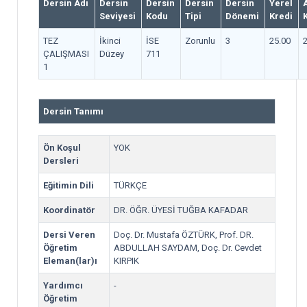
Dersin Adı
Dersin
Dersin
Dersin
Dersin
Yerel
Seviyesi
Kodu
Tipi
Dönemi
Kredi
TEZ
İkinci
İSE
Zorunlu
3
25.00
ÇALIŞMASI
Düzey
711
1
Dersin Tanımı
Ön Koşul
YOK
Dersleri
Eğitimin Dili
TÜRKÇE
Koordinatör
DR. ÖĞR. ÜYESİ TUĞBA KAFADAR
Dersi Veren
Doç. Dr. Mustafa ÖZTÜRK, Prof. DR.
Öğretim
ABDULLAH SAYDAM, Doç. Dr. Cevdet
Eleman(lar)ı
KIRPIK
Yardımcı
-
Öğretim