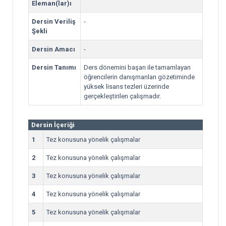
Eleman(lar)ı
Dersin Veriliş
-
Şekli
Dersin Amacı
-
Dersin Tanımı
Ders dönemini başarı ile tamamlayan
öğrencilerin danışmanları gözetiminde
yüksek lisans tezleri üzerinde
gerçekleştirilen çalışmadır.
Dersin İçeriği
1
Tez konusuna yönelik çalışmalar
2
Tez konusuna yönelik çalışmalar
3
Tez konusuna yönelik çalışmalar
4
Tez konusuna yönelik çalışmalar
5
Tez konusuna yönelik çalışmalar