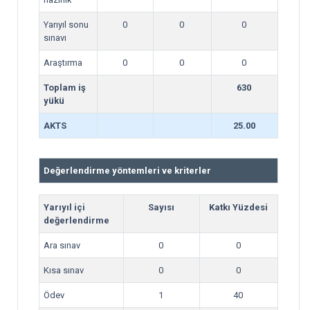
Yarıyıl sonu
0
0
0
sınavı
Araştırma
0
0
0
Toplam iş
630
yükü
AKTS
25.00
Değerlendirme yöntemleri ve kriterler
Yarıyıl içi
Sayısı
Katkı Yüzdesi
değerlendirme
Ara sınav
0
0
Kısa sınav
0
0
Ödev
1
40