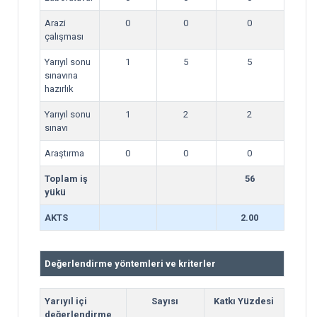
Arazi
0
0
0
çalışması
Yarıyıl sonu
1
5
5
sınavına
hazırlık
Yarıyıl sonu
1
2
2
sınavı
Araştırma
0
0
0
Toplam iş
56
yükü
AKTS
2.00
Değerlendirme yöntemleri ve kriterler
Yarıyıl içi
Sayısı
Katkı Yüzdesi
değerlendirme