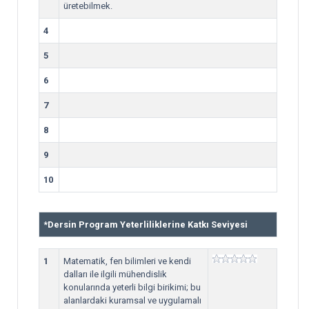
üretebilmek.
4
5
6
7
8
9
10
*
Dersin Program Yeterliliklerine Katkı Seviyesi
1
Matematik, fen bilimleri ve kendi
dalları ile ilgili mühendislik
konularında yeterli bilgi birikimi; bu
alanlardaki kuramsal ve uygulamalı