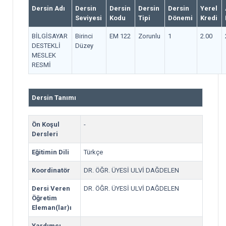
Dersin Adı
Dersin
Dersin
Dersin
Dersin
Yerel
Seviyesi
Kodu
Tipi
Dönemi
Kredi
BİLGİSAYAR
Birinci
EM 122
Zorunlu
1
2.00
DESTEKLİ
Düzey
MESLEK
RESMİ
Dersin Tanımı
Ön Koşul
-
Dersleri
Eğitimin Dili
Türkçe
Koordinatör
DR. ÖĞR. ÜYESİ ULVİ DAĞDELEN
Dersi Veren
DR. ÖĞR. ÜYESİ ULVİ DAĞDELEN
Öğretim
Eleman(lar)ı
Yardımcı
-