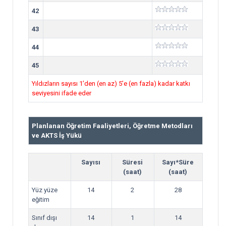
42
43
44
45
Yıldızların sayısı 1’den (en az) 5’e (en fazla) kadar katkı
seviyesini ifade eder
Planlanan Öğretim Faaliyetleri, Öğretme Metodları
ve AKTS İş Yükü
Sayısı
Süresi
Sayı*Süre
(saat)
(saat)
Yüz yüze
14
2
28
eğitim
Sınıf dışı
14
1
14