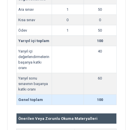
Ara sınav
1
50
Kısa sınav
0
0
Ödev
1
50
Yarıyıl içi toplam
100
Yarıyıl içi
40
değerlendirmelerin
başarıya katkı
oranı
Yarıyıl sonu
60
sınavının başarıya
katkı oranı
Genel toplam
100
Önerilen Veya Zorunlu Okuma Materyalleri