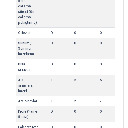
ders
çalışma
süresi (ön
çalışma,
pekiştirme)
Ödevler
0
0
0
Sunum /
0
0
0
Seminer
hazırlama
Kısa
0
0
0
sınavlar
Ara
1
5
5
sınavlara
hazırlık
Ara sınavlar
1
2
2
Proje (Yarıyıl
0
0
0
ödevi)
Laboratuvar
0
0
0