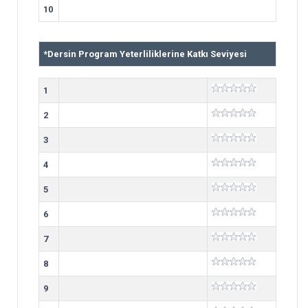
10
*
Dersin Program Yeterliliklerine Katkı Seviyesi
1
2
3
4
5
6
7
8
9