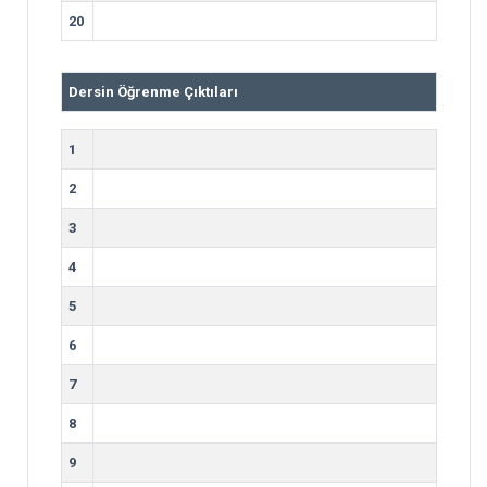
20
Dersin Öğrenme Çıktıları
1
2
3
4
5
6
7
8
9