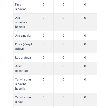
Kısa
0
0
0
sınavlar
Ara
0
0
0
sınavlara
hazırlık
Ara sınavlar
0
0
0
Proje (Yarıyıl
0
0
0
ödevi)
Laboratuvar
0
0
0
Arazi
0
0
0
çalışması
Yarıyıl sonu
0
0
0
sınavına
hazırlık
Yarıyıl sonu
0
0
0
sınavı