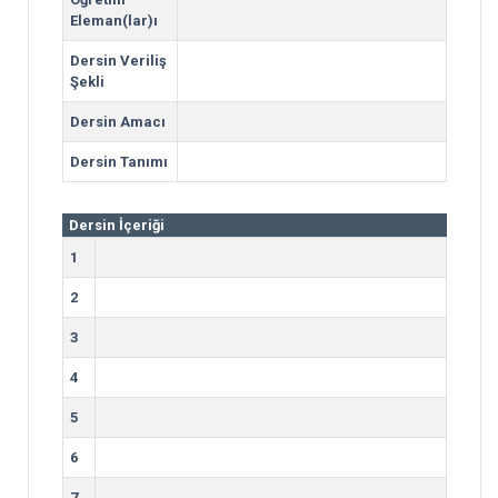
Eleman(lar)ı
Dersin Veriliş
Şekli
Dersin Amacı
Dersin Tanımı
Dersin İçeriği
1
2
3
4
5
6
7