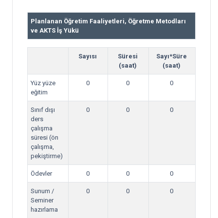
Planlanan Öğretim Faaliyetleri, Öğretme Metodları
ve AKTS İş Yükü
Sayısı
Süresi
Sayı*Süre
(saat)
(saat)
Yüz yüze
0
0
0
eğitim
Sınıf dışı
0
0
0
ders
çalışma
süresi (ön
çalışma,
pekiştirme)
Ödevler
0
0
0
Sunum /
0
0
0
Seminer
hazırlama