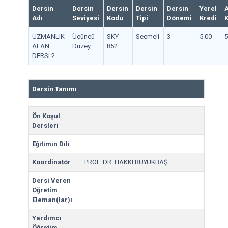
Dersin
Dersin
Dersin
Dersin
Dersin
Yerel
Adı
Seviyesi
Kodu
Tipi
Dönemi
Kredi
K
UZMANLIK
Üçüncü
SKY
Seçmeli
3
5.00
5
ALAN
Düzey
852
DERSI 2
Dersin Tanımı
Ön Koşul
Dersleri
Eğitimin Dili
Koordinatör
PROF. DR. HAKKI BÜYÜKBAŞ
Dersi Veren
Öğretim
Eleman(lar)ı
Yardımcı
Öğretim