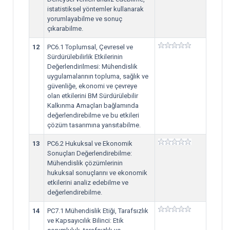
istatistiksel yöntemler kullanarak
yorumlayabilme ve sonuç
çıkarabilme.
12
PC6.1 Toplumsal, Çevresel ve
Sürdürülebilirlik Etkilerinin
Değerlendirilmesi: Mühendislik
uygulamalarının topluma, sağlık ve
güvenliğe, ekonomi ve çevreye
olan etkilerini BM Sürdürülebilir
Kalkınma Amaçları bağlamında
değerlendirebilme ve bu etkileri
çözüm tasarımına yansıtabilme.
13
PC6.2 Hukuksal ve Ekonomik
Sonuçları Değerlendirebilme:
Mühendislik çözümlerinin
hukuksal sonuçlarını ve ekonomik
etkilerini analiz edebilme ve
değerlendirebilme.
14
PC7.1 Mühendislik Etiği, Tarafsızlık
ve Kapsayıcılık Bilinci: Etik