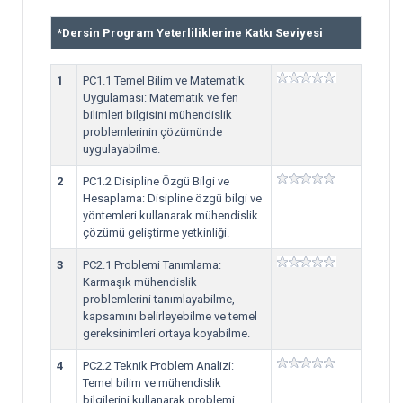
*
Dersin Program Yeterliliklerine Katkı Seviyesi
1
PC1.1 Temel Bilim ve Matematik
Uygulaması: Matematik ve fen
bilimleri bilgisini mühendislik
problemlerinin çözümünde
uygulayabilme.
2
PC1.2 Disipline Özgü Bilgi ve
Hesaplama: Disipline özgü bilgi ve
yöntemleri kullanarak mühendislik
çözümü geliştirme yetkinliği.
3
PC2.1 Problemi Tanımlama:
Karmaşık mühendislik
problemlerini tanımlayabilme,
kapsamını belirleyebilme ve temel
gereksinimleri ortaya koyabilme.
4
PC2.2 Teknik Problem Analizi:
Temel bilim ve mühendislik
bilgilerini kullanarak problemi