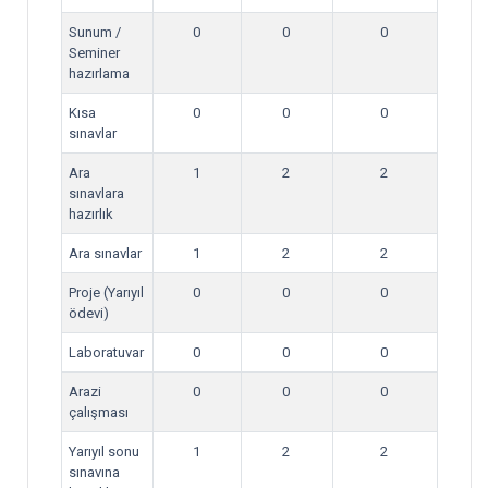
Sunum /
0
0
0
Seminer
hazırlama
Kısa
0
0
0
sınavlar
Ara
1
2
2
sınavlara
hazırlık
Ara sınavlar
1
2
2
Proje (Yarıyıl
0
0
0
ödevi)
Laboratuvar
0
0
0
Arazi
0
0
0
çalışması
Yarıyıl sonu
1
2
2
sınavına