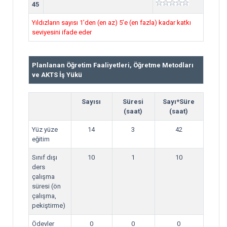
45
Yıldızların sayısı 1’den (en az) 5’e (en fazla) kadar katkı
seviyesini ifade eder
Planlanan Öğretim Faaliyetleri, Öğretme Metodları
ve AKTS İş Yükü
Sayısı
Süresi
Sayı*Süre
(saat)
(saat)
Yüz yüze
14
3
42
eğitim
Sınıf dışı
10
1
10
ders
çalışma
süresi (ön
çalışma,
pekiştirme)
Ödevler
0
0
0