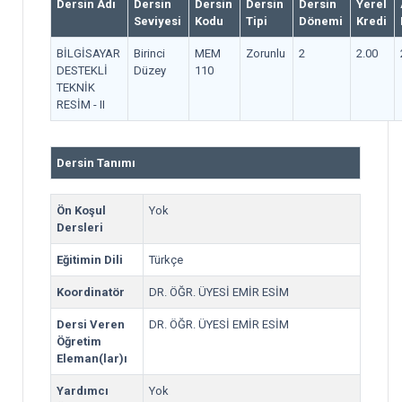
Dersin Adı
Dersin
Dersin
Dersin
Dersin
Yerel
Seviyesi
Kodu
Tipi
Dönemi
Kredi
BİLGİSAYAR
Birinci
MEM
Zorunlu
2
2.00
DESTEKLİ
Düzey
110
TEKNİK
RESİM - II
Dersin Tanımı
Ön Koşul
Yok
Dersleri
Eğitimin Dili
Türkçe
Koordinatör
DR. ÖĞR. ÜYESİ EMİR ESİM
Dersi Veren
DR. ÖĞR. ÜYESİ EMİR ESİM
Öğretim
Eleman(lar)ı
Yardımcı
Yok