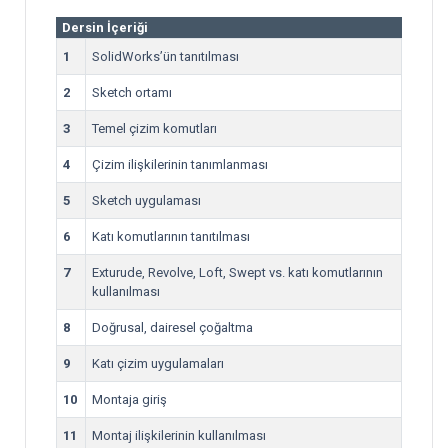
Dersin İçeriği
1
SolidWorks’ün tanıtılması
2
Sketch ortamı
3
Temel çizim komutları
4
Çizim ilişkilerinin tanımlanması
5
Sketch uygulaması
6
Katı komutlarının tanıtılması
7
Exturude, Revolve, Loft, Swept vs. katı komutlarının
kullanılması
8
Doğrusal, dairesel çoğaltma
9
Katı çizim uygulamaları
10
Montaja giriş
11
Montaj ilişkilerinin kullanılması