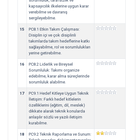
sorumluluk, tarafsızlık ve
kapsayıcılık ilkelerine uygun karar
verebilme ve davranış
sergileyebilme.
15
PC8.1 Etkin Takım Çalışması:
Disiplin içi ve çok disiplinli
takımlarda takım hedeflerine katkı
sağlayabilme, rol ve sorumlulukları
yerine getirebilme.
16
PC8.2 Liderlik ve Bireysel
Sorumluluk: Takımı organize
edebilme, karar alma süreçlerinde
sorumluluk alabilme.
17
PC9.1 Hedef Kitleye Uygun Teknik
İletişim: Farklı hedef kitlelerin
özelliklerini (eğitim, dil, meslek)
dikkate alarak teknik konularda
anlaşılır sözlü ve yazılı iletişim
kurabilme.
18
PC9.2 Teknik Raporlama ve Sunum: