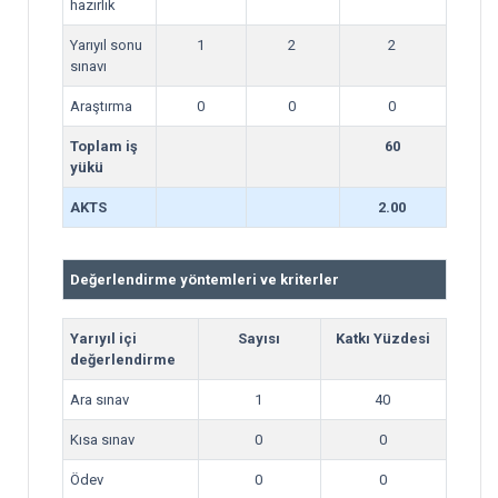
hazırlık
Yarıyıl sonu
1
2
2
sınavı
Araştırma
0
0
0
Toplam iş
60
yükü
AKTS
2.00
Değerlendirme yöntemleri ve kriterler
Yarıyıl içi
Sayısı
Katkı Yüzdesi
değerlendirme
Ara sınav
1
40
Kısa sınav
0
0
Ödev
0
0