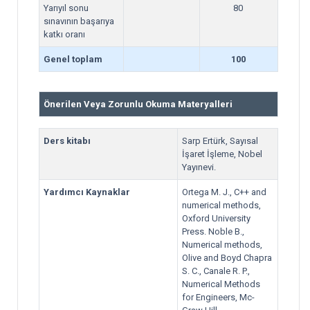
Yarıyıl sonu
80
sınavının başarıya
katkı oranı
Genel toplam
100
Önerilen Veya Zorunlu Okuma Materyalleri
Ders kitabı
Sarp Ertürk, Sayısal
İşaret İşleme, Nobel
Yayınevi.
Yardımcı Kaynaklar
Ortega M. J., C++ and
numerical methods,
Oxford University
Press. Noble B.,
Numerical methods,
Olive and Boyd Chapra
S. C., Canale R. P.,
Numerical Methods
for Engineers, Mc-