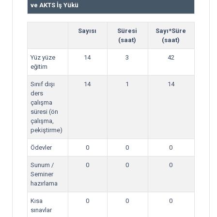
ve AKTS İş Yükü
Sayısı
Süresi
Sayı*Süre
(saat)
(saat)
Yüz yüze
14
3
42
eğitim
Sınıf dışı
14
1
14
ders
çalışma
süresi (ön
çalışma,
pekiştirme)
Ödevler
0
0
0
Sunum /
0
0
0
Seminer
hazırlama
Kısa
0
0
0
sınavlar