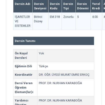
Dersin Adı
Dersin
Dersin
Dersin
Dersin
Yerel
Seviyesi
Kodu
Tipi
Dönemi
Kredi
İŞARETLER
Birinci
EM 318
Zorunlu
5
4.00
4
VE
Düzey
SİSTEMLER
Dersin Tanımı
Ön Koşul
Yok
Dersleri
Eğitimin Dili
Türkçe
Koordinatör
DR. ÖĞR. ÜYESİ MURAT EMRE ERKOÇ
Dersi Veren
PROF. DR. NURHAN KARABOĞA
Öğretim
Eleman(lar)ı
Yardımcı
PROF. DR. NURHAN KARABOĞA
Öğretim