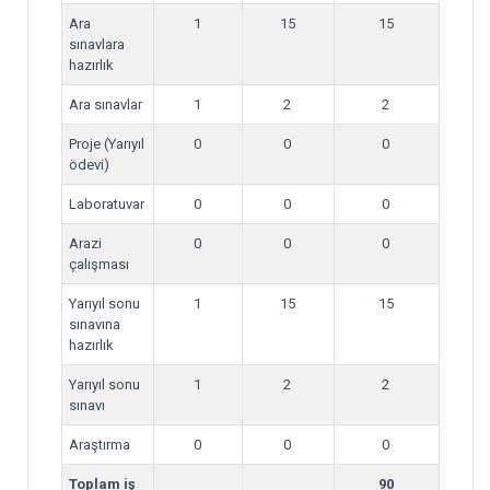
Ara
1
15
15
sınavlara
hazırlık
Ara sınavlar
1
2
2
Proje (Yarıyıl
0
0
0
ödevi)
Laboratuvar
0
0
0
Arazi
0
0
0
çalışması
Yarıyıl sonu
1
15
15
sınavına
hazırlık
Yarıyıl sonu
1
2
2
sınavı
Araştırma
0
0
0
Toplam iş
90