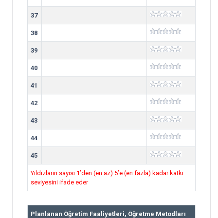
37
38
39
40
41
42
43
44
45
Yıldızların sayısı 1’den (en az) 5’e (en fazla) kadar katkı
seviyesini ifade eder
Planlanan Öğretim Faaliyetleri, Öğretme Metodları