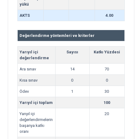
yükü
AKTS
4.00
Değerlendirme yöntemleri ve kriterler
Yarıyıl içi
Sayısı
Katkı Yüzdesi
değerlendirme
Ara sınav
14
70
Kısa sınav
0
0
Ödev
1
30
Yarıyıl içi toplam
100
Yarıyıl içi
20
değerlendirmelerin
başarıya katkı
oranı