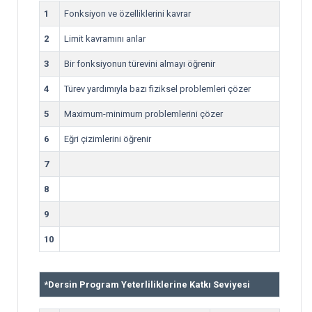
1
Fonksiyon ve özelliklerini kavrar
2
Limit kavramını anlar
3
Bir fonksiyonun türevini almayı öğrenir
4
Türev yardımıyla bazı fiziksel problemleri çözer
5
Maximum-minimum problemlerini çözer
6
Eğri çizimlerini öğrenir
7
8
9
10
*
Dersin Program Yeterliliklerine Katkı Seviyesi