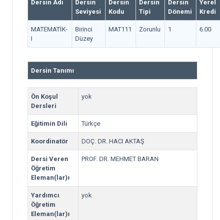
Dersin Adı
Dersin
Dersin
Dersin
Dersin
Yerel
Seviyesi
Kodu
Tipi
Dönemi
Kredi
MATEMATİK-
Birinci
MAT111
Zorunlu
1
6.00
I
Düzey
Dersin Tanımı
Ön Koşul
yok
Dersleri
Eğitimin Dili
Türkçe
Koordinatör
DOÇ. DR. HACI AKTAŞ
Dersi Veren
PROF. DR. MEHMET BARAN
Öğretim
Eleman(lar)ı
Yardımcı
yok
Öğretim
Eleman(lar)ı