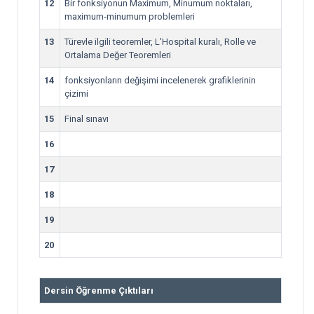
12
Bir fonksiyonun Maximum, Minumum noktaları,
maximum-minumum problemleri
13
Türevle ilgili teoremler, L'Hospital kuralı, Rolle ve
Ortalama Değer Teoremleri
14
fonksiyonların değişimi incelenerek grafiklerinin
çizimi
15
Final sınavı
16
17
18
19
20
Dersin Öğrenme Çıktıları