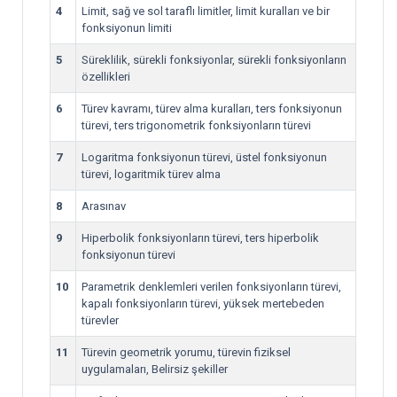
4
Limit, sağ ve sol taraflı limitler, limit kuralları ve bir
fonksiyonun limiti
5
Süreklilik, sürekli fonksiyonlar, sürekli fonksiyonların
özellikleri
6
Türev kavramı, türev alma kuralları, ters fonksiyonun
türevi, ters trigonometrik fonksiyonların türevi
7
Logaritma fonksiyonun türevi, üstel fonksiyonun
türevi, logaritmik türev alma
8
Arasınav
9
Hiperbolik fonksiyonların türevi, ters hiperbolik
fonksiyonun türevi
10
Parametrik denklemleri verilen fonksiyonların türevi,
kapalı fonksiyonların türevi, yüksek mertebeden
türevler
11
Türevin geometrik yorumu, türevin fiziksel
uygulamaları, Belirsiz şekiller