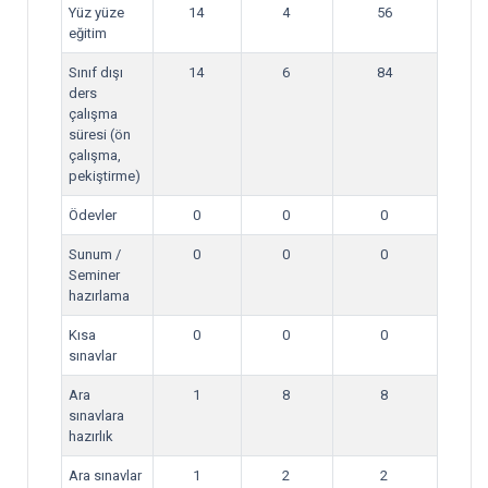
Yüz yüze
14
4
56
eğitim
Sınıf dışı
14
6
84
ders
çalışma
süresi (ön
çalışma,
pekiştirme)
Ödevler
0
0
0
Sunum /
0
0
0
Seminer
hazırlama
Kısa
0
0
0
sınavlar
Ara
1
8
8
sınavlara
hazırlık
Ara sınavlar
1
2
2