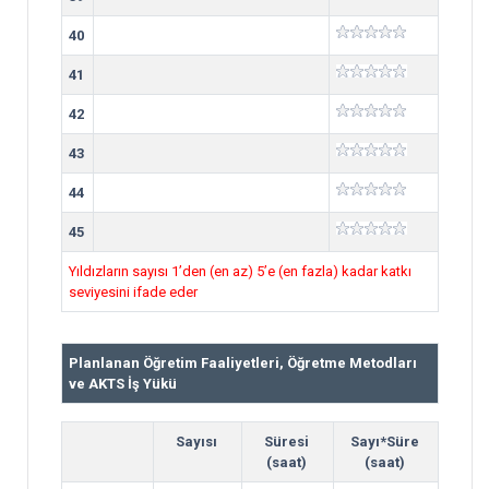
40
41
42
43
44
45
Yıldızların sayısı 1’den (en az) 5’e (en fazla) kadar katkı
seviyesini ifade eder
Planlanan Öğretim Faaliyetleri, Öğretme Metodları
ve AKTS İş Yükü
Sayısı
Süresi
Sayı*Süre
(saat)
(saat)