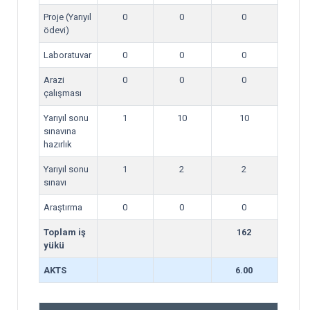
Proje (Yarıyıl
0
0
0
ödevi)
Laboratuvar
0
0
0
Arazi
0
0
0
çalışması
Yarıyıl sonu
1
10
10
sınavına
hazırlık
Yarıyıl sonu
1
2
2
sınavı
Araştırma
0
0
0
Toplam iş
162
yükü
AKTS
6.00