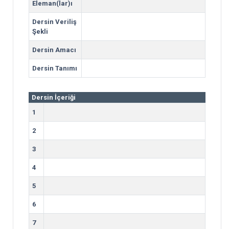
Eleman(lar)ı
Dersin Veriliş
Şekli
Dersin Amacı
Dersin Tanımı
Dersin İçeriği
1
2
3
4
5
6
7