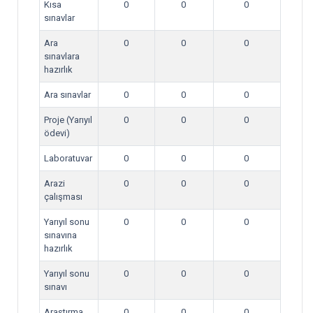
Kısa
0
0
0
sınavlar
Ara
0
0
0
sınavlara
hazırlık
Ara sınavlar
0
0
0
Proje (Yarıyıl
0
0
0
ödevi)
Laboratuvar
0
0
0
Arazi
0
0
0
çalışması
Yarıyıl sonu
0
0
0
sınavına
hazırlık
Yarıyıl sonu
0
0
0
sınavı
Araştırma
0
0
0