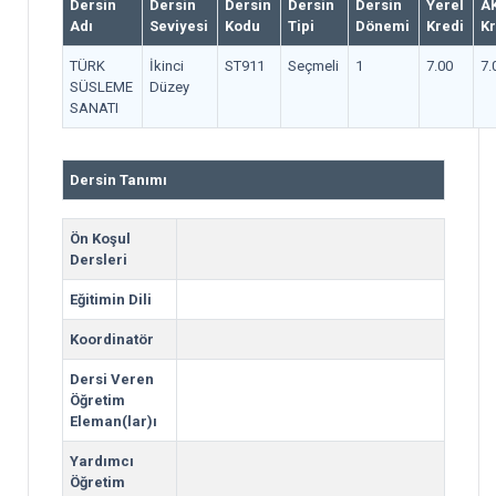
Dersin
Dersin
Dersin
Dersin
Dersin
Yerel
A
Adı
Seviyesi
Kodu
Tipi
Dönemi
Kredi
Kr
TÜRK
İkinci
ST911
Seçmeli
1
7.00
7.
SÜSLEME
Düzey
SANATI
Dersin Tanımı
Ön Koşul
Dersleri
Eğitimin Dili
Koordinatör
Dersi Veren
Öğretim
Eleman(lar)ı
Yardımcı
Öğretim