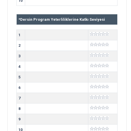
10
*
Dersin Program Yeterliliklerine Katkı Seviyesi
1
2
3
4
5
6
7
8
9
10