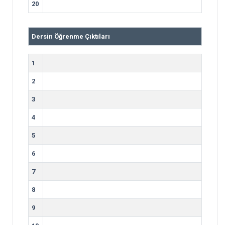
20
Dersin Öğrenme Çıktıları
1
2
3
4
5
6
7
8
9