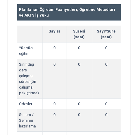
Planlanan Öğretim Faaliyetleri, Öğretme Metodları
ve AKTS İş Yükü
Sayısı
Süresi
Sayı*Süre
(saat)
(saat)
Yüz yüze
0
0
0
eğitim
Sınıf dışı
0
0
0
ders
çalışma
süresi (ön
çalışma,
pekiştirme)
Ödevler
0
0
0
Sunum /
0
0
0
Seminer
hazırlama