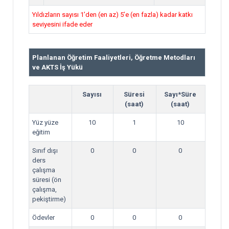
Yıldızların sayısı 1’den (en az) 5’e (en fazla) kadar katkı
seviyesini ifade eder
Planlanan Öğretim Faaliyetleri, Öğretme Metodları
ve AKTS İş Yükü
Sayısı
Süresi
Sayı*Süre
(saat)
(saat)
Yüz yüze
10
1
10
eğitim
Sınıf dışı
0
0
0
ders
çalışma
süresi (ön
çalışma,
pekiştirme)
Ödevler
0
0
0