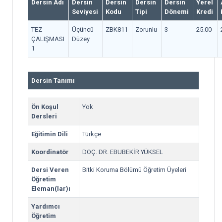
Dersin Adı
Dersin
Dersin
Dersin
Dersin
Yerel
Seviyesi
Kodu
Tipi
Dönemi
Kredi
TEZ
Üçüncü
ZBK811
Zorunlu
3
25.00
ÇALIŞMASI
Düzey
1
Dersin Tanımı
Ön Koşul
Yok
Dersleri
Eğitimin Dili
Türkçe
Koordinatör
DOÇ. DR. EBUBEKİR YÜKSEL
Dersi Veren
Bitki Koruma Bölümü Öğretim Üyeleri
Öğretim
Eleman(lar)ı
Yardımcı
Öğretim