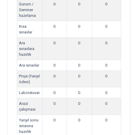
Sunum /
0
0
0
Seminer
hazırlama
Kısa
0
0
0
sınavlar
Ara
0
0
0
sınavlara
hazırlık
Ara sınavlar
0
0
0
Proje (Yarıyıl
0
0
0
ödevi)
Laboratuvar
0
0
0
Arazi
0
0
0
çalışması
Yarıyıl sonu
0
0
0
sınavına
hazırlık