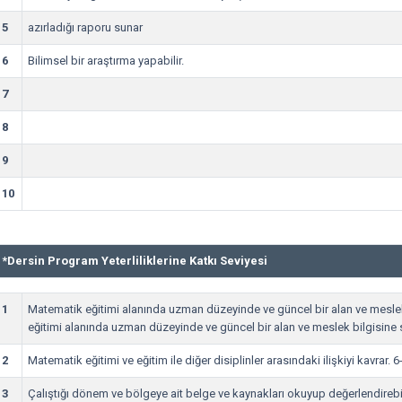
5
azırladığı raporu sunar
6
Bilimsel bir araştırma yapabilir.
7
8
9
10
*
Dersin Program Yeterliliklerine Katkı Seviyesi
1
Matematik eğitimi alanında uzman düzeyinde ve güncel bir alan ve meslek
eğitimi alanında uzman düzeyinde ve güncel bir alan ve meslek bilgisine s
2
Matematik eğitimi ve eğitim ile diğer disiplinler arasındaki ilişkiyi kavrar. 6
3
Çalıştığı dönem ve bölgeye ait belge ve kaynakları okuyup değerlendirebil