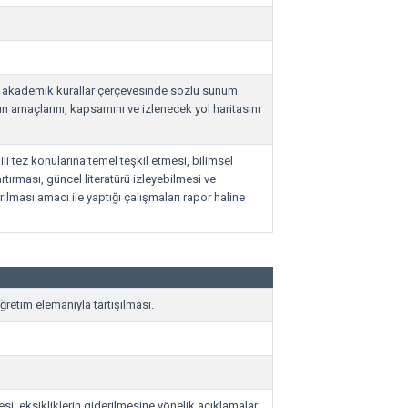
ve akademik kurallar çerçevesinde sözlü sunum
ın amaçlarını, kapsamını ve izlenecek yol haritasını
ili tez konularına temel teşkil etmesi, bilimsel
rtırması, güncel literatürü izleyebilmesi ve
lması amacı ile yaptığı çalışmaları rapor haline
ğretim elemanıyla tartışılması.
mesi, eksikliklerin giderilmesine yönelik açıklamalar