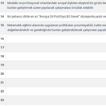
13
Mesleki ve profesyonel ortamlardaki sosyal ilişkileri eleştirel bir gözle de
bunları geliştirmek üzere yapılacak çalışmalara öncülük edebilir.
14
Bir yabancı dilde en az “Avrupa Dil Portföyü B2 Genel” düzeyinde yazılı ve s
15
Matematik eğitimi alanında uygulanan politikaları yorumlayabilir, kalite s
değerlendirebilir ve gerektiğinde bunları geliştirebilecek çalışmalar yapabil
16
17
18
19
20
21
22
23