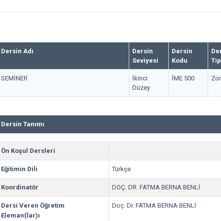
Dersin Adı
Dersin
Dersin
De
Seviyesi
Kodu
Tip
SEMİNER
İkinci
İME 500
Zor
Düzey
Dersin Tanımı
Ön Koşul Dersleri
Eğitimin Dili
Türkçe
Koordinatör
DOÇ. DR. FATMA BERNA BENLİ
Dersi Veren Öğretim
Doç. Dr. FATMA BERNA BENLİ
Eleman(lar)ı