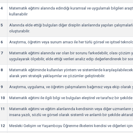
4
Matematik eğitimi alanında edindiği kuramsal ve uygulamalı bilgileri araş
kullanabilir
5
Alanında elde ettiği bulguları diğer disiplin alanlarında yapılan çalışmalarla
oluşturabilir.
6
Araştırma, öğretim veya sunum amacı ile her türlü görsel ve işitsel teknoloji
7
Matematik eğitimi alanında var olan bir sorunu farkedebilir, olası çözüm yol
uygulayarak ölçebilir, elde ettiği verileri analiz edip değerlendirerek bir so
8
Matematik eğitiminde kullanılan yöntem ve sistemlerde karşılaşılabilece
alarak yeni stratejik yaklaşımlar ve çözümler geliştirebilir.
9
Araştırma, uygulama, ve öğretim çalışmalarını bağımsız veya ekip olarak yü
10
Matematik eğitimi ile ilgili bilgi ve bulguları eleştirel ve tarafsız bir şekilde
11
Matematik eğitimi ve eğitim alanlarında kendisinin veya diğer uzmanların 
insana yazılı, sözlü ve görsel olarak sistemli ve anlamlı bir şekilde aktarabi
12
Mesleki Gelişim ve Yaşamboyu Öğrenme ilkelerini kendisi ve diğerleri için 