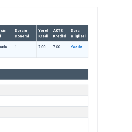
rsin
Dersin
Yerel
AKTS
Ders
i
Dönemi
Kredi
Kredisi
Bilgileri
unlu
1
7.00
7.00
Yazdır