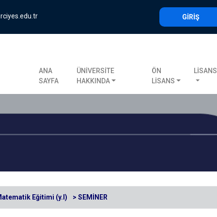
rciyes.edu.tr
GİRİŞ
ANA
ÜNİVERSİTE
ÖN
LİSAN
SAYFA
HAKKINDA
LİSANS
atematik Eğitimi (y.l)
> SEMİNER