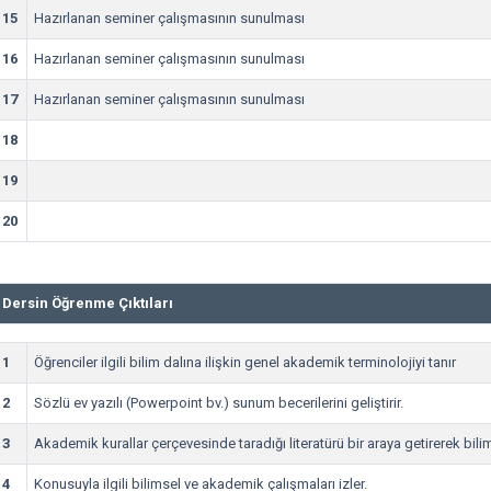
15
Hazırlanan seminer çalışmasının sunulması
16
Hazırlanan seminer çalışmasının sunulması
17
Hazırlanan seminer çalışmasının sunulması
18
19
20
Dersin Öğrenme Çıktıları
1
Öğrenciler ilgili bilim dalına ilişkin genel akademik terminolojiyi tanır
2
Sözlü ev yazılı (Powerpoint bv.) sunum becerilerini geliştirir.
3
Akademik kurallar çerçevesinde taradığı literatürü bir araya getirerek bilim
4
Konusuyla ilgili bilimsel ve akademik çalışmaları izler.