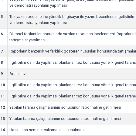
ve demonstrasyonların yapılması
5
Tez yazım becerilerine yönelik bilgisayar ile yazım becerilerinin geliştiril
ve demonstrasyonların yapılması.
6
Bilimsel toplantılar sonucunda yazılan raporların incelenmesi. Raporların
tartışmalar yapılması
7
Raporların benzerlik ve farklılık gösteren hususları konusunda tartışmala
8
İlgili bilim dalında yapılması planlanan tez konusuna yönelik genel tarama
9
Ara sınav
10
İlgili bilim dalında yapılması planlanan tez konusuna yönelik genel tarama
11
İlgili bilim dalında yapılması planlanan tez konusuna yönelik genel tarama
12
Yapılan tarama çalışmalarının sonucunun rapor haline getirilmesi
13
Yapılan tarama çalışmalarının sonucunun rapor haline getirilmesi
14
Hazırlanan seminer çalışmasının sunulması