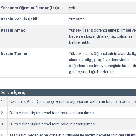
Yardımcı Öğretim Eleman(lar)ı
yok
Dersin Veriliş Şekli
Yüz yüze
Dersin Amacı
Yüksek lisans öğrencilerine bilimsel 
becerileri kazandırarak, tez çalışmasın
belirlemektir
Dersin Tanımı
Yüksek lisans öğrencilerinin alanıyla ilg
alandaki bilgi, görgü ve deneyimlerini a
değerlendirebilme yeteneğinin kazandırı
getirip,sunduğu bir derstir.
Dersin İçeriği
1
Uzmanlık Alan Dersi çerçevesinde öğrencilere aktarılan bilgilerin dersin ö
2
Bilim dalına ilişkin genel terminolojinin tanıtılması
3
Bilim dalına ilişkin genel terminolojinin tartışılması
4
Tez yazım becerilerine yönelik bilgisayar ile yazım becerilerinin geliştiril