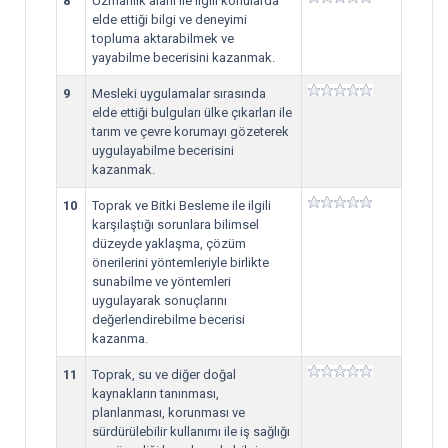
8
Uzmanlık alanı ile ilgili konularda
elde ettiği bilgi ve deneyimi
topluma aktarabilmek ve
yayabilme becerisini kazanmak.
9
Mesleki uygulamalar sırasında
elde ettiği bulguları ülke çıkarları ile
tarım ve çevre korumayı gözeterek
uygulayabilme becerisini
kazanmak.
10
Toprak ve Bitki Besleme ile ilgili
karşılaştığı sorunlara bilimsel
düzeyde yaklaşma, çözüm
önerilerini yöntemleriyle birlikte
sunabilme ve yöntemleri
uygulayarak sonuçlarını
değerlendirebilme becerisi
kazanma.
11
Toprak, su ve diğer doğal
kaynakların tanınması,
planlanması, korunması ve
sürdürülebilir kullanımı ile iş sağlığı