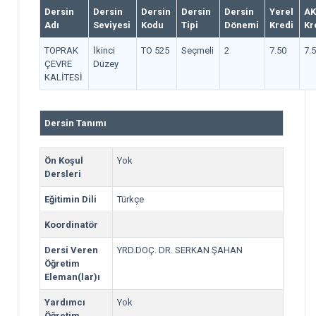
Dersin
Dersin
Dersin
Dersin
Dersin
Yerel
AK
Adı
Seviyesi
Kodu
Tipi
Dönemi
Kredi
Kr
TOPRAK
İkinci
TO 525
Seçmeli
2
7.50
7.
ÇEVRE
Düzey
KALİTESİ
Dersin Tanımı
Ön Koşul
Yok
Dersleri
Eğitimin Dili
Türkçe
Koordinatör
Dersi Veren
YRD.DOÇ. DR. SERKAN ŞAHAN
Öğretim
Eleman(lar)ı
Yardımcı
Yok
Öğretim