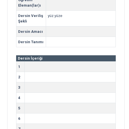
Eleman(lar)ı
Dersin Veriliş
yüz yüze
Şekli
Dersin Amacı
Dersin Tanımı
Dersin İçeriği
1
2
3
4
5
6
7