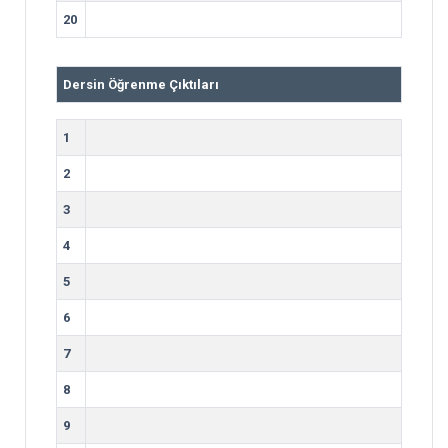
20
Dersin Öğrenme Çıktıları
1
2
3
4
5
6
7
8
9