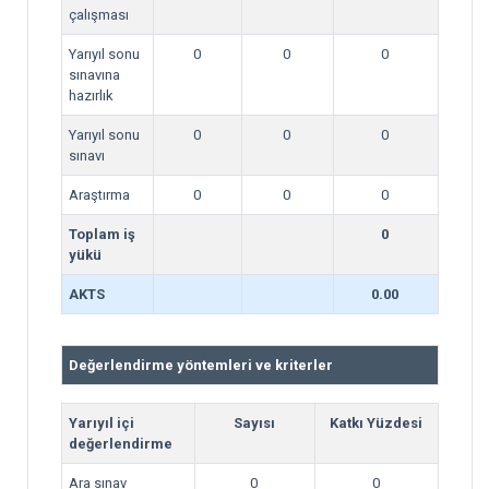
çalışması
Yarıyıl sonu
0
0
0
sınavına
hazırlık
Yarıyıl sonu
0
0
0
sınavı
Araştırma
0
0
0
Toplam iş
0
yükü
AKTS
0.00
Değerlendirme yöntemleri ve kriterler
Yarıyıl içi
Sayısı
Katkı Yüzdesi
değerlendirme
Ara sınav
0
0