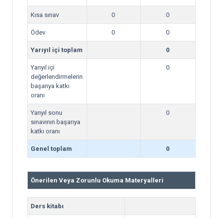
Kısa sınav
0
0
Ödev
0
0
Yarıyıl içi toplam
0
Yarıyıl içi
0
değerlendirmelerin
başarıya katkı
oranı
Yarıyıl sonu
0
sınavının başarıya
katkı oranı
Genel toplam
0
Önerilen Veya Zorunlu Okuma Materyalleri
Ders kitabı