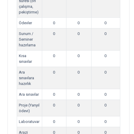
süresi (ön
çalışma,
pekiştirme)
Ödevler
0
0
0
Sunum /
0
0
0
Seminer
hazırlama
Kısa
0
0
0
sınavlar
Ara
0
0
0
sınavlara
hazırlık
Ara sınavlar
0
0
0
Proje (Yarıyıl
0
0
0
ödevi)
Laboratuvar
0
0
0
Arazi
0
0
0