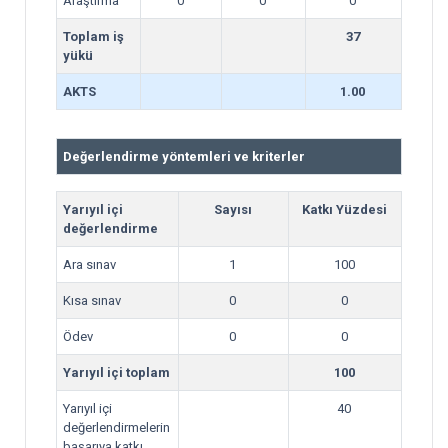
Araştırma
0
0
0
Toplam iş
37
yükü
AKTS
1.00
Değerlendirme yöntemleri ve kriterler
Yarıyıl içi
Sayısı
Katkı Yüzdesi
değerlendirme
Ara sınav
1
100
Kısa sınav
0
0
Ödev
0
0
Yarıyıl içi toplam
100
Yarıyıl içi
40
değerlendirmelerin
başarıya katkı