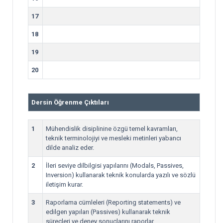
17
18
19
20
Dersin Öğrenme Çıktıları
1
Mühendislik disiplinine özgü temel kavramları,
teknik terminolojiyi ve mesleki metinleri yabancı
dilde analiz eder.
2
İleri seviye dilbilgisi yapılarını (Modals, Passives,
Inversion) kullanarak teknik konularda yazılı ve sözlü
iletişim kurar.
3
Raporlama cümleleri (Reporting statements) ve
edilgen yapıları (Passives) kullanarak teknik
süreçleri ve deney sonuçlarını raporlar.