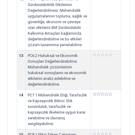
Sürdürülebilirlik Etkilerinin
Değerlendirilmesi: Mühendislik
uygulamalarının topluma, sağlık ve
güvenliğe, ekonomi ve çevreye
olan etkilerini BM Sürdürülebilir
Kalkınma Amaçları bağlamında
değerlendirebilme ve bu etkileri
çözüm tasarımına yansıtabilme.
13
PC6.2 Hukuksal ve Ekonomik
Sonuçları Değerlendirebilme:
Mühendislik çözümlerinin
hukuksal sonuçlarını ve ekonomik
etkilerini analiz edebilme ve
değerlendirebilme.
14
PC7.1 Mühendislik Etiği, Tarafsızlık
ve Kapsayıcılık Bilinci: Etik
sorumluluk, tarafsızlık ve
kapsayıcılık ilkelerine uygun karar
verebilme ve davranış
sergileyebilme.
15
PC8.1 Etkin Takım Çalışması: