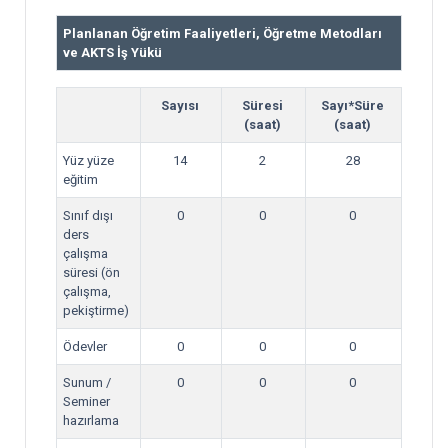
Planlanan Öğretim Faaliyetleri, Öğretme Metodları
ve AKTS İş Yükü
Sayısı
Süresi
Sayı*Süre
(saat)
(saat)
Yüz yüze
14
2
28
eğitim
Sınıf dışı
0
0
0
ders
çalışma
süresi (ön
çalışma,
pekiştirme)
Ödevler
0
0
0
Sunum /
0
0
0
Seminer
hazırlama