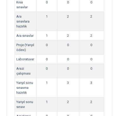
Kısa
0
0
0
sınavlar
Ara
1
2
2
sınavlara
hazırlık
Ara sınavlar
1
2
2
Proje (Yarıyıl
0
0
0
ödevi)
Laboratuvar
0
0
0
Arazi
0
0
0
çalışması
Yarıyıl sonu
1
3
3
sınavına
hazırlık
Yarıyıl sonu
1
2
2
sınavı