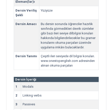
Eleman(lar)ı
Dersin Veriliş
Yüzyüze
Şekli
Dersin Amacı
Bu dersin sonunda öğrenciler hazırlık
sınıfında görmedikleri devrik cümleler
gibi bazı ileri seviye dilbilgisi konuları
hakkında bilgilendirilecekler bu gramer
konularını okuma parçaları üzerinde
uygulama imkânı bulacaklardır.
Dersin Tanımı
Çeşitli ileri seviyede dil bilgisi konuları.
www.onestopenglish.com adresinden
alınan okuma parçaları
Dersin İçeriği
1
Modals
2
Linking verbs
3
Passives