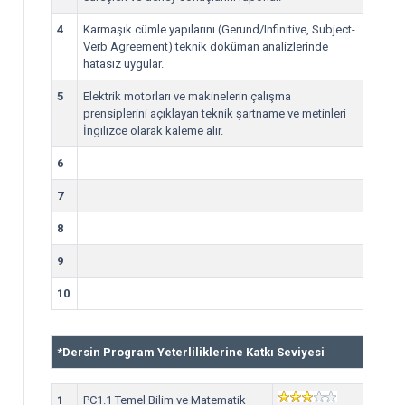
4
Karmaşık cümle yapılarını (Gerund/Infinitive, Subject-
Verb Agreement) teknik doküman analizlerinde
hatasız uygular.
5
Elektrik motorları ve makinelerin çalışma
prensiplerini açıklayan teknik şartname ve metinleri
İngilizce olarak kaleme alır.
6
7
8
9
10
*
Dersin Program Yeterliliklerine Katkı Seviyesi
1
PC1.1 Temel Bilim ve Matematik