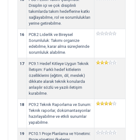
Disiplin içi ve çok disiplinli
takımlarda takım hedeflerine katkı
sağlayabilme, rol ve sorumlulukları
yerine getirebilme.
16
PC8.2 Liderlik ve Bireysel
Sorumluluk: Takımı organize
edebilme, karar alma süreçlerinde
sorumluluk alabilme.
17
PC9.1 Hedef Kitleye Uygun Teknik
İletişim: Farklı hedef kitlelerin
özelliklerini (eğitim, dil, meslek)
dikkate alarak teknik konularda
anlaşılır sözlü ve yazılı iletişim
kurabilme.
18
PC9.2 Teknik Raporlama ve Sunum:
Teknik raporlar, dokümantasyonlar
hazırlayabilme ve etkili sunumlar
yapabilme.
19
PC10.1 Proje Planlama ve Yönetimi:
Proje yönetimi ilkelerini