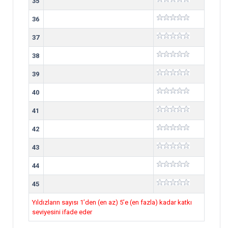
35
36
37
38
39
40
41
42
43
44
45
Yıldızların sayısı 1’den (en az) 5’e (en fazla) kadar katkı
seviyesini ifade eder