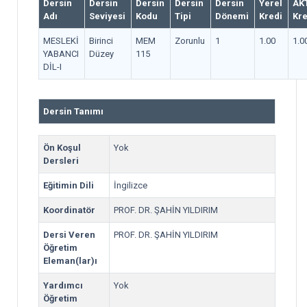
Dersin
Dersin
Dersin
Dersin
Dersin
Yerel
AK
Adı
Seviyesi
Kodu
Tipi
Dönemi
Kredi
Kre
MESLEKİ
Birinci
MEM
Zorunlu
1
1.00
1.0
YABANCI
Düzey
115
DİL-I
Dersin Tanımı
Ön Koşul
Yok
Dersleri
Eğitimin Dili
İngilizce
Koordinatör
PROF. DR. ŞAHİN YILDIRIM
Dersi Veren
PROF. DR. ŞAHİN YILDIRIM
Öğretim
Eleman(lar)ı
Yardımcı
Yok
Öğretim