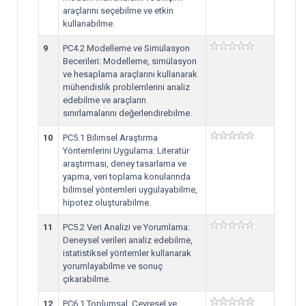
araçlarını seçebilme ve etkin
kullanabilme.
9
PC4.2 Modelleme ve Simülasyon
Becerileri: Modelleme, simülasyon
ve hesaplama araçlarını kullanarak
mühendislik problemlerini analiz
edebilme ve araçların
sınırlamalarını değerlendirebilme.
10
PC5.1 Bilimsel Araştırma
Yöntemlerini Uygulama: Literatür
araştırması, deney tasarlama ve
yapma, veri toplama konularında
bilimsel yöntemleri uygulayabilme,
hipotez oluşturabilme.
11
PC5.2 Veri Analizi ve Yorumlama:
Deneysel verileri analiz edebilme,
istatistiksel yöntemler kullanarak
yorumlayabilme ve sonuç
çıkarabilme.
12
PC6.1 Toplumsal, Çevresel ve