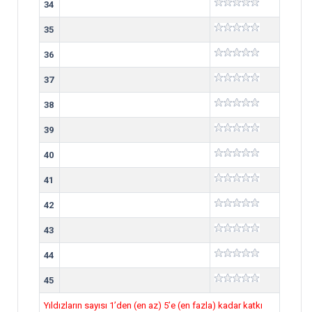
34
35
36
37
38
39
40
41
42
43
44
45
Yıldızların sayısı 1’den (en az) 5’e (en fazla) kadar katkı