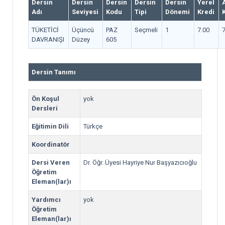
Dersin
Dersin
Dersin
Dersin
Dersin
Yerel
Adı
Seviyesi
Kodu
Tipi
Dönemi
Kredi
TÜKETİCİ
Üçüncü
PAZ
Seçmeli
1
7.00
7
DAVRANIŞI
Düzey
605
Dersin Tanımı
Ön Koşul
yok
Dersleri
Eğitimin Dili
Türkçe
Koordinatör
Dersi Veren
Dr. Öğr. Üyesi Hayriye Nur Başyazıcıoğlu
Öğretim
Eleman(lar)ı
Yardımcı
yok
Öğretim
Eleman(lar)ı