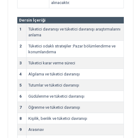
alınacaktır.
Dersin İçeriği
1
Tüketici davranışı ve tüketici davranışı araştırmalarını
anlama
2
Tüketici odaklı stratejiler :Pazar bölümlendirme ve
konumlandırma
3
Tüketici karar verme süreci
4
Algılama ve tüketici davranışı
5
Tutumlar ve tüketici davranışı
6
Güdülenme ve tüketici davranışı
7
Öğrenme ve tüketici davranışı
8
Kişilik, benlik ve tüketici davranışı
9
Arasınav