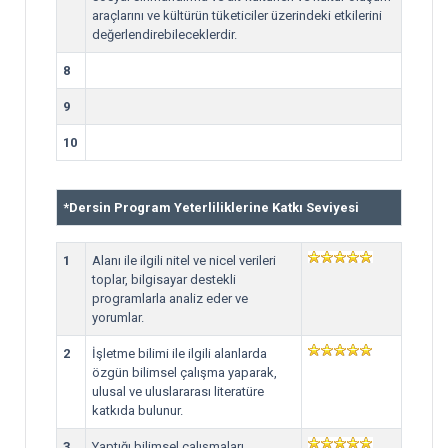
araçlarını ve kültürün tüketiciler üzerindeki etkilerini
değerlendirebileceklerdir.
8
9
10
*
Dersin Program Yeterliliklerine Katkı Seviyesi
1
Alanı ile ilgili nitel ve nicel verileri
toplar, bilgisayar destekli
programlarla analiz eder ve
yorumlar.
2
İşletme bilimi ile ilgili alanlarda
özgün bilimsel çalışma yaparak,
ulusal ve uluslararası literatüre
katkıda bulunur.
3
Yaptığı bilimsel çalışmaları