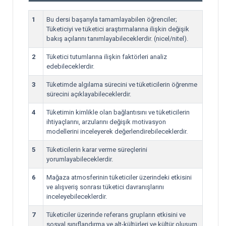
1
Bu dersi başarıyla tamamlayabilen öğrenciler;
Tüketiciyi ve tüketici araştırmalarına ilişkin değişik
bakış açılarını tanımlayabileceklerdir. (nicel/nitel).
2
Tüketici tutumlarına ilişkin faktörleri analiz
edebileceklerdir.
3
Tüketimde algılama sürecini ve tüketicilerin öğrenme
sürecini açıklayabileceklerdir.
4
Tüketimin kimlikle olan bağlantısını ve tüketicilerin
ihtiyaçlarını, arzularını değişik motivasyon
modellerini inceleyerek değerlendirebileceklerdir.
5
Tüketicilerin karar verme süreçlerini
yorumlayabileceklerdir.
6
Mağaza atmosferinin tüketiciler üzerindeki etkisini
ve alışveriş sonrası tüketici davranışlarını
inceleyebileceklerdir.
7
Tüketiciler üzerinde referans grupların etkisini ve
sosyal sınıflandırma ve alt-kültürleri ve kültür oluşum