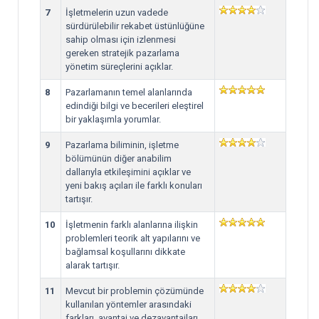
7
İşletmelerin uzun vadede
sürdürülebilir rekabet üstünlüğüne
sahip olması için izlenmesi
gereken stratejik pazarlama
yönetim süreçlerini açıklar.
8
Pazarlamanın temel alanlarında
edindiği bilgi ve becerileri eleştirel
bir yaklaşımla yorumlar.
9
Pazarlama biliminin, işletme
bölümünün diğer anabilim
dallarıyla etkileşimini açıklar ve
yeni bakış açıları ile farklı konuları
tartışır.
10
İşletmenin farklı alanlarına ilişkin
problemleri teorik alt yapılarını ve
bağlamsal koşullarını dikkate
alarak tartışır.
11
Mevcut bir problemin çözümünde
kullanılan yöntemler arasındaki
farkları, avantaj ve dezavantajları