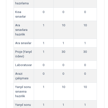
hazırlama
Kısa
0
0
0
sınavlar
Ara
1
10
10
sınavlara
hazırlık
Ara sınavlar
1
1
1
Proje (Yarıyıl
1
30
30
ödevi)
Laboratuvar
0
0
0
Arazi
0
0
0
çalışması
Yarıyıl sonu
1
10
10
sınavına
hazırlık
Yarıyıl sonu
1
1
1