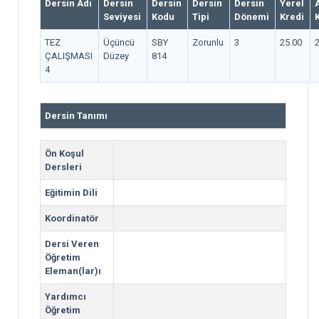
Dersin Adı
Dersin
Dersin
Dersin
Dersin
Yerel
Seviyesi
Kodu
Tipi
Dönemi
Kredi
TEZ
Üçüncü
SBY
Zorunlu
3
25.00
ÇALIŞMASI
Düzey
814
4
Dersin Tanımı
Ön Koşul
Dersleri
Eğitimin Dili
Koordinatör
Dersi Veren
Öğretim
Eleman(lar)ı
Yardımcı
Öğretim