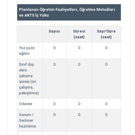
Planlanan Öğretim Faaliyetleri, Öğretme Metodları
ve AKTS İş Yükü
Sayısı
Süresi
Sayı*Süre
(saat)
(saat)
Yüz yüze
0
0
0
eğitim
Sınıf dışı
0
0
0
ders
çalışma
süresi (ön
çalışma,
pekiştirme)
Ödevler
0
0
0
Sunum /
0
0
0
Seminer
hazırlama