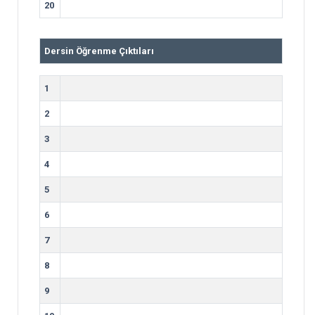
20
Dersin Öğrenme Çıktıları
1
2
3
4
5
6
7
8
9