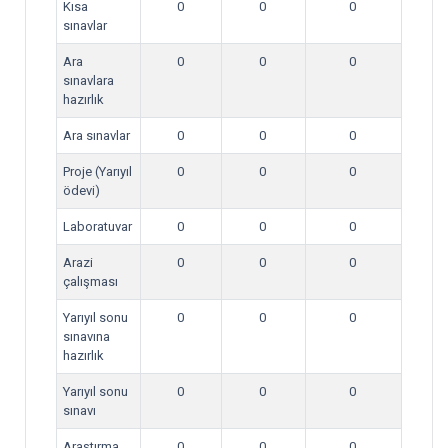
Kısa
0
0
0
sınavlar
Ara
0
0
0
sınavlara
hazırlık
Ara sınavlar
0
0
0
Proje (Yarıyıl
0
0
0
ödevi)
Laboratuvar
0
0
0
Arazi
0
0
0
çalışması
Yarıyıl sonu
0
0
0
sınavına
hazırlık
Yarıyıl sonu
0
0
0
sınavı
Araştırma
0
0
0