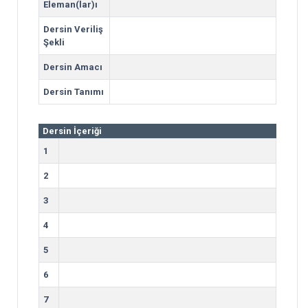
Eleman(lar)ı
Dersin Veriliş
Şekli
Dersin Amacı
Dersin Tanımı
Dersin İçeriği
1
2
3
4
5
6
7