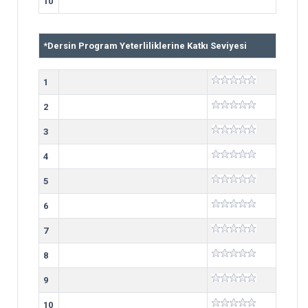
10
*
Dersin Program Yeterliliklerine Katkı Seviyesi
1
2
3
4
5
6
7
8
9
10