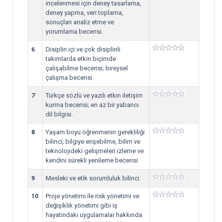
incelenmesi için deney tasarlama,
deney yapma, veri toplama,
sonuçları analiz etme ve
yorumlama becerisi.
6
Disiplin içi ve çok disiplinli
takımlarda etkin biçimde
çalışabilme becerisi; bireysel
çalışma becerisi.
7
Türkçe sözlü ve yazılı etkin iletişim
kurma becerisi; en az bir yabancı
dil bilgisi.
8
Yaşam boyu öğrenmenin gerekliliği
bilinci; bilgiye erişebilme, bilim ve
teknolojideki gelişmeleri izleme ve
kendini sürekli yenileme becerisi.
9
Mesleki ve etik sorumluluk bilinci.
10
Proje yönetimi ile risk yönetimi ve
değişiklik yönetimi gibi iş
hayatındaki uygulamalar hakkında