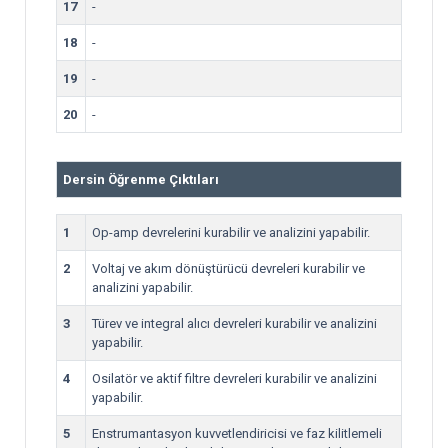
17
-
18
-
19
-
20
-
Dersin Öğrenme Çıktıları
1
Op-amp devrelerini kurabilir ve analizini yapabilir.
2
Voltaj ve akım dönüştürücü devreleri kurabilir ve
analizini yapabilir.
3
Türev ve integral alıcı devreleri kurabilir ve analizini
yapabilir.
4
Osilatör ve aktif filtre devreleri kurabilir ve analizini
yapabilir.
5
Enstrumantasyon kuvvetlendiricisi ve faz kilitlemeli