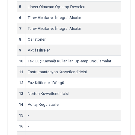
5
Lineer Olmayan Op-amp Devreleri
6
Türev Alıcılar ve İntegral Alıcılar
7
Türev Alıcılar ve İntegral Alıcılar
8
Osilatörler
9
Aktif Filtreler
10
Tek Güç Kaynağı Kullanılan Op-amp Uygulamalar
11
Enstrumantasyon Kuvvetlendiricisi
12
Faz Kilitlemeli Döngü
13
Norton Kuvvetlendiricisi
14
Voltaj Regülatörleri
15
-
16
-