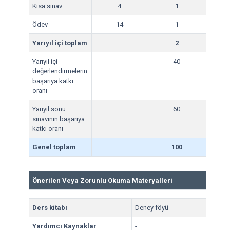
Kısa sınav
4
1
Ödev
14
1
Yarıyıl içi toplam
2
Yarıyıl içi
40
değerlendirmelerin
başarıya katkı
oranı
Yarıyıl sonu
60
sınavının başarıya
katkı oranı
Genel toplam
100
Önerilen Veya Zorunlu Okuma Materyalleri
Ders kitabı
Deney föyü
Yardımcı Kaynaklar
-