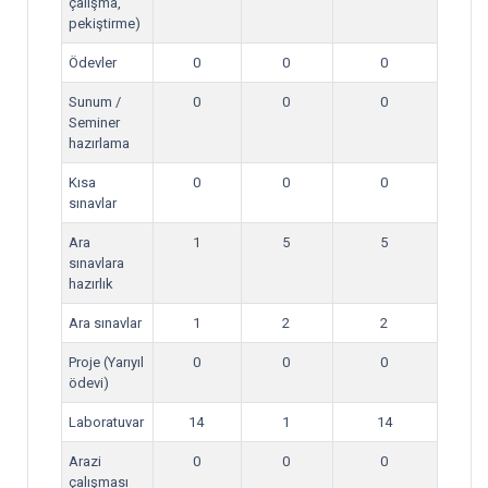
çalışma,
pekiştirme)
Ödevler
0
0
0
Sunum /
0
0
0
Seminer
hazırlama
Kısa
0
0
0
sınavlar
Ara
1
5
5
sınavlara
hazırlık
Ara sınavlar
1
2
2
Proje (Yarıyıl
0
0
0
ödevi)
Laboratuvar
14
1
14
Arazi
0
0
0
çalışması