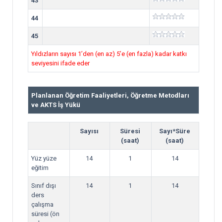
43
44
45
Yıldızların sayısı 1’den (en az) 5’e (en fazla) kadar katkı
seviyesini ifade eder
Planlanan Öğretim Faaliyetleri, Öğretme Metodları
ve AKTS İş Yükü
Sayısı
Süresi
Sayı*Süre
(saat)
(saat)
Yüz yüze
14
1
14
eğitim
Sınıf dışı
14
1
14
ders
çalışma
süresi (ön