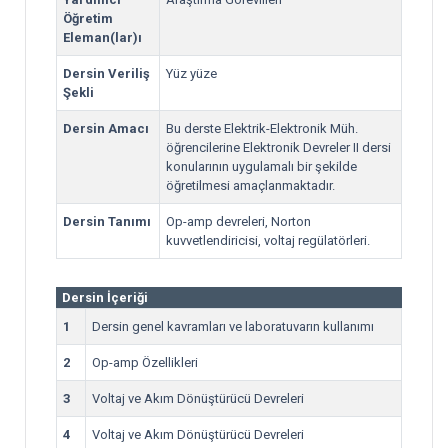
Öğretim
Eleman(lar)ı
Dersin Veriliş
Yüz yüze
Şekli
Dersin Amacı
Bu derste Elektrik-Elektronik Müh.
öğrencilerine Elektronik Devreler II dersi
konularının uygulamalı bir şekilde
öğretilmesi amaçlanmaktadır.
Dersin Tanımı
Op-amp devreleri, Norton
kuvvetlendiricisi, voltaj regülatörleri.
Dersin İçeriği
1
Dersin genel kavramları ve laboratuvarın kullanımı
2
Op-amp Özellikleri
3
Voltaj ve Akım Dönüştürücü Devreleri
4
Voltaj ve Akım Dönüştürücü Devreleri