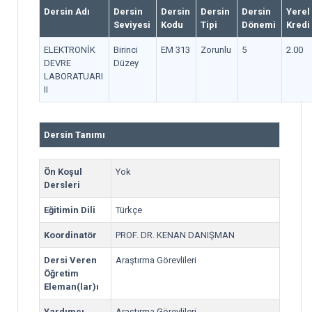
Dersin Adı
Dersin
Dersin
Dersin
Dersin
Yerel
Seviyesi
Kodu
Tipi
Dönemi
Kredi
ELEKTRONİK
Birinci
EM 313
Zorunlu
5
2.00
DEVRE
Düzey
LABORATUARI
II
Dersin Tanımı
Ön Koşul
Yok
Dersleri
Eğitimin Dili
Türkçe
Koordinatör
PROF. DR. KENAN DANIŞMAN
Dersi Veren
Araştırma Görevlileri
Öğretim
Eleman(lar)ı
Yardımcı
Araştırma Görevlileri