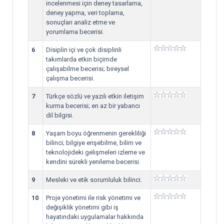
incelenmesi için deney tasarlama,
deney yapma, veri toplama,
sonuçları analiz etme ve
yorumlama becerisi.
6
Disiplin içi ve çok disiplinli
takımlarda etkin biçimde
çalışabilme becerisi; bireysel
çalışma becerisi.
7
Türkçe sözlü ve yazılı etkin iletişim
kurma becerisi; en az bir yabancı
dil bilgisi.
8
Yaşam boyu öğrenmenin gerekliliği
bilinci; bilgiye erişebilme, bilim ve
teknolojideki gelişmeleri izleme ve
kendini sürekli yenileme becerisi.
9
Mesleki ve etik sorumluluk bilinci.
10
Proje yönetimi ile risk yönetimi ve
değişiklik yönetimi gibi iş
hayatındaki uygulamalar hakkında