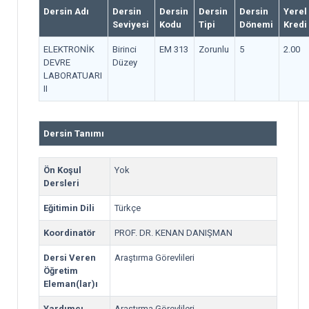
Dersin Adı
Dersin
Dersin
Dersin
Dersin
Yerel
Seviyesi
Kodu
Tipi
Dönemi
Kredi
ELEKTRONİK
Birinci
EM 313
Zorunlu
5
2.00
DEVRE
Düzey
LABORATUARI
II
Dersin Tanımı
Ön Koşul
Yok
Dersleri
Eğitimin Dili
Türkçe
Koordinatör
PROF. DR. KENAN DANIŞMAN
Dersi Veren
Araştırma Görevlileri
Öğretim
Eleman(lar)ı
Yardımcı
Araştırma Görevlileri