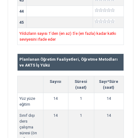
43
44
45
Yıldızların sayısı 1’den (en az) 5’e (en fazla) kadar katkı
seviyesini ifade eder
Planlanan Öğretim Faaliyetleri, Öğretme Metodları
ve AKTS İş Yükü
Sayısı
Süresi
Sayı*Süre
(saat)
(saat)
Yüz yüze
14
1
14
eğitim
Sınıf dışı
14
1
14
ders
çalışma
süresi (ön