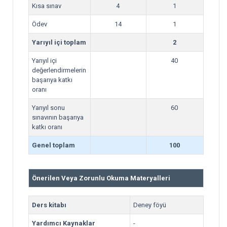
Kısa sınav
4
1
Ödev
14
1
Yarıyıl içi toplam
2
Yarıyıl içi
40
değerlendirmelerin
başarıya katkı
oranı
Yarıyıl sonu
60
sınavının başarıya
katkı oranı
Genel toplam
100
Önerilen Veya Zorunlu Okuma Materyalleri
Ders kitabı
Deney föyü
Yardımcı Kaynaklar
-