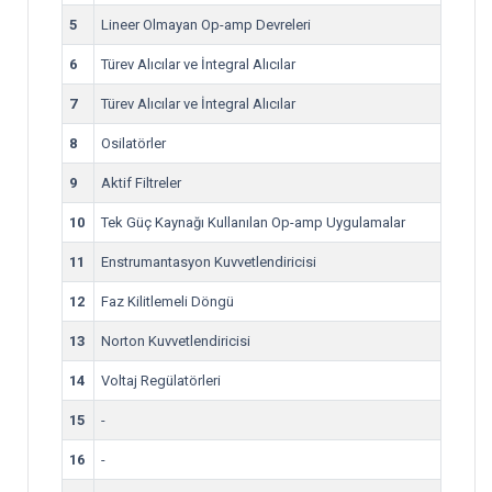
5
Lineer Olmayan Op-amp Devreleri
6
Türev Alıcılar ve İntegral Alıcılar
7
Türev Alıcılar ve İntegral Alıcılar
8
Osilatörler
9
Aktif Filtreler
10
Tek Güç Kaynağı Kullanılan Op-amp Uygulamalar
11
Enstrumantasyon Kuvvetlendiricisi
12
Faz Kilitlemeli Döngü
13
Norton Kuvvetlendiricisi
14
Voltaj Regülatörleri
15
-
16
-