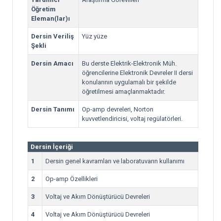
Öğretim
Eleman(lar)ı
Dersin Veriliş
Yüz yüze
Şekli
Dersin Amacı
Bu derste Elektrik-Elektronik Müh.
öğrencilerine Elektronik Devreler II dersi
konularının uygulamalı bir şekilde
öğretilmesi amaçlanmaktadır.
Dersin Tanımı
Op-amp devreleri, Norton
kuvvetlendiricisi, voltaj regülatörleri.
Dersin İçeriği
1
Dersin genel kavramları ve laboratuvarın kullanımı
2
Op-amp Özellikleri
3
Voltaj ve Akım Dönüştürücü Devreleri
4
Voltaj ve Akım Dönüştürücü Devreleri