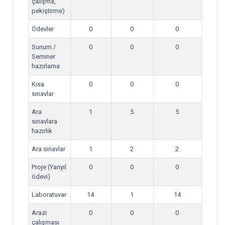
çalışma,
pekiştirme)
Ödevler
0
0
0
Sunum /
0
0
0
Seminer
hazırlama
Kısa
0
0
0
sınavlar
Ara
1
5
5
sınavlara
hazırlık
Ara sınavlar
1
2
2
Proje (Yarıyıl
0
0
0
ödevi)
Laboratuvar
14
1
14
Arazi
0
0
0
çalışması