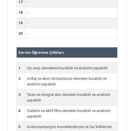
17
-
18
-
19
-
20
-
Dersin Öğrenme Çıktıları
1
Op-amp devrelerini kurabilir ve analizini yapabilir.
2
Voltaj ve akım dönüştürücü devreleri kurabilir ve
analizini yapabilir.
3
Türev ve integral alıcı devreleri kurabilir ve analizini
yapabilir.
4
Osilatör ve aktif filtre devreleri kurabilir ve analizini
yapabilir.
5
Enstrumantasyon kuvvetlendiricisi ve faz kilitlemeli