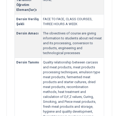
Öğretim
Eleman(lar)ı
Dersin Veriliş
FACE TO FACE, CLASS COURSES,
Şekli
THREE HOURS A WEEK
Dersin Amacı
The obvectives of course are giving
information to students about red meat
and its processing, conversion to
products, engineering and
technological precesses
Dersin Tanımı
Quality relationship between carcass
and meat products, meat products
processing techniques, emulsion type
meat products, fermented meat
products and starter cultures, dried
meat products, recombination
methods, heat treatment and
calculation of D,F,Z values, Curing,
Smoking, and Piece meat products,
fresh meat products and storage,
hygiene and quality development,