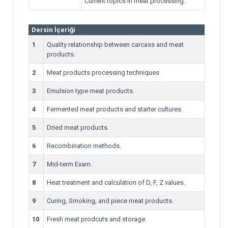
Current topics in meat processing.
Dersin İçeriği
1
Quality relationship between carcass and meat
products.
2
Meat products processing techniques
3
Emulsion type meat products.
4
Fermented meat products and starter cultures.
5
Dried meat products.
6
Recombination methods.
7
Mid-term Exam.
8
Heat treatment and calculation of D, F, Z values.
9
Curing, Smoking, and piece meat products.
10
Fresh meat prodcuts and storage.