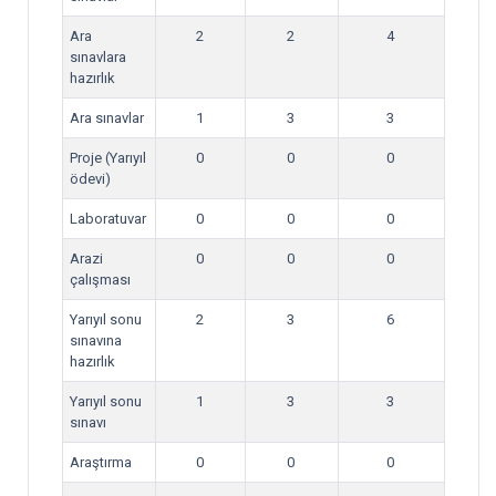
Ara
2
2
4
sınavlara
hazırlık
Ara sınavlar
1
3
3
Proje (Yarıyıl
0
0
0
ödevi)
Laboratuvar
0
0
0
Arazi
0
0
0
çalışması
Yarıyıl sonu
2
3
6
sınavına
hazırlık
Yarıyıl sonu
1
3
3
sınavı
Araştırma
0
0
0