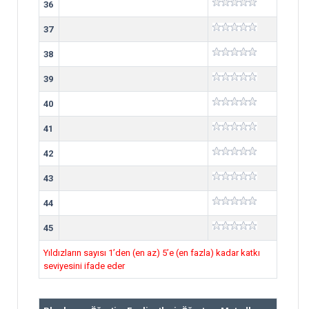
36
37
38
39
40
41
42
43
44
45
Yıldızların sayısı 1’den (en az) 5’e (en fazla) kadar katkı
seviyesini ifade eder