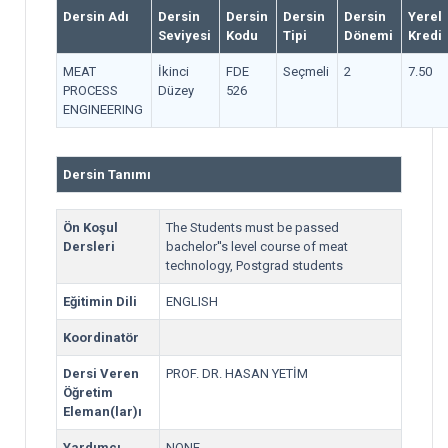
Dersin Adı
Dersin
Dersin
Dersin
Dersin
Yerel
Seviyesi
Kodu
Tipi
Dönemi
Kredi
MEAT
İkinci
FDE
Seçmeli
2
7.50
PROCESS
Düzey
526
ENGINEERING
Dersin Tanımı
Ön Koşul
The Students must be passed
Dersleri
bachelor''s level course of meat
technology, Postgrad students
Eğitimin Dili
ENGLISH
Koordinatör
Dersi Veren
PROF. DR. HASAN YETİM
Öğretim
Eleman(lar)ı
Yardımcı
NONE