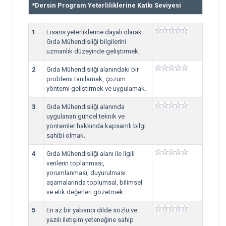
*
Dersin Program Yeterliliklerine Katkı Seviyesi
1
Lisans yeterliklerine dayalı olarak
Gıda Mühendisliği bilgilerini
uzmanlık düzeyinde geliştirmek.
2
Gıda Mühendisliği alanındaki bir
problemi tanılamak, çözüm
yöntemi geliştirmek ve uygulamak.
3
Gıda Mühendisliği alanında
uygulanan güncel teknik ve
yöntemler hakkında kapsamlı bilgi
sahibi olmak.
4
Gıda Mühendisliği alanı ile ilgili
verilerin toplanması,
yorumlanması, duyurulması
aşamalarında toplumsal, bilimsel
ve etik değerleri gözetmek.
5
En az bir yabancı dilde sözlü ve
yazılı iletişim yeteneğine sahip