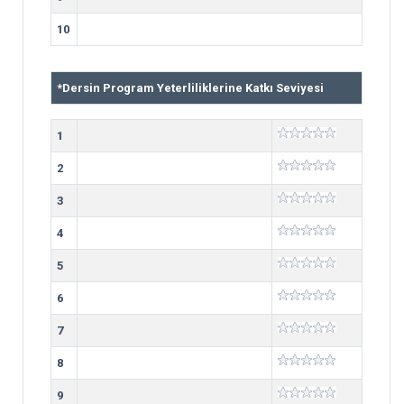
10
*
Dersin Program Yeterliliklerine Katkı Seviyesi
1
2
3
4
5
6
7
8
9