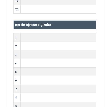
19
20
Dersin Öğrenme Çıktıları
1
2
3
4
5
6
7
8
9