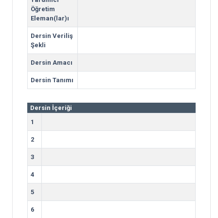
Öğretim
Eleman(lar)ı
Dersin Veriliş
Şekli
Dersin Amacı
Dersin Tanımı
Dersin İçeriği
1
2
3
4
5
6