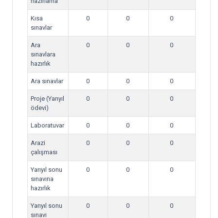
hazırlama
Kısa
0
0
0
sınavlar
Ara
0
0
0
sınavlara
hazırlık
Ara sınavlar
0
0
0
Proje (Yarıyıl
0
0
0
ödevi)
Laboratuvar
0
0
0
Arazi
0
0
0
çalışması
Yarıyıl sonu
0
0
0
sınavına
hazırlık
Yarıyıl sonu
0
0
0
sınavı