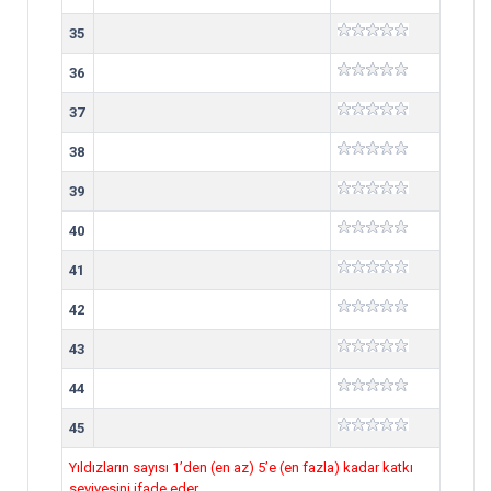
35
36
37
38
39
40
41
42
43
44
45
Yıldızların sayısı 1’den (en az) 5’e (en fazla) kadar katkı
seviyesini ifade eder