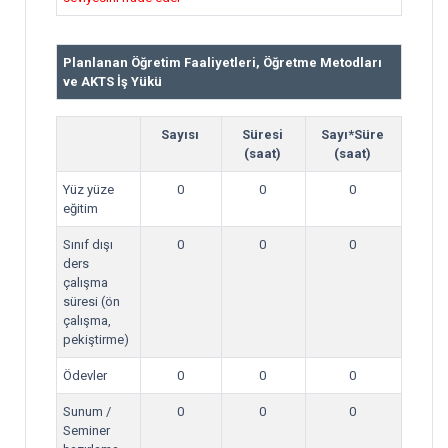
Planlanan Öğretim Faaliyetleri, Öğretme Metodları
ve AKTS İş Yükü
Sayısı
Süresi
Sayı*Süre
(saat)
(saat)
Yüz yüze
0
0
0
eğitim
Sınıf dışı
0
0
0
ders
çalışma
süresi (ön
çalışma,
pekiştirme)
Ödevler
0
0
0
Sunum /
0
0
0
Seminer