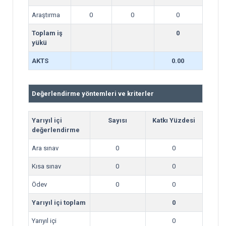
Araştırma
0
0
0
Toplam iş
0
yükü
AKTS
0.00
Değerlendirme yöntemleri ve kriterler
Yarıyıl içi
Sayısı
Katkı Yüzdesi
değerlendirme
Ara sınav
0
0
Kısa sınav
0
0
Ödev
0
0
Yarıyıl içi toplam
0
Yarıyıl içi
0