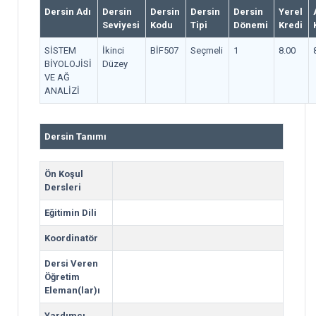
Dersin Adı
Dersin
Dersin
Dersin
Dersin
Yerel
Seviyesi
Kodu
Tipi
Dönemi
Kredi
SİSTEM
İkinci
BİF507
Seçmeli
1
8.00
BİYOLOJİSİ
Düzey
VE AĞ
ANALİZİ
Dersin Tanımı
Ön Koşul
Dersleri
Eğitimin Dili
Koordinatör
Dersi Veren
Öğretim
Eleman(lar)ı
Yardımcı