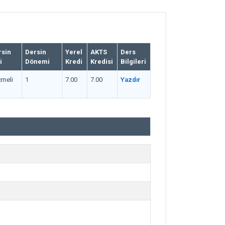
rsin
Dersin
Yerel
AKTS
Ders
i
Dönemi
Kredi
Kredisi
Bilgileri
meli
1
7.00
7.00
Yazdır