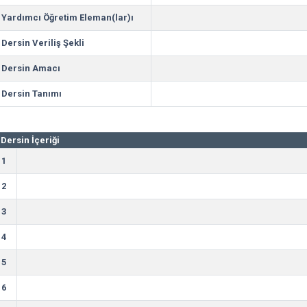
Yardımcı Öğretim Eleman(lar)ı
Dersin Veriliş Şekli
Dersin Amacı
Dersin Tanımı
Dersin İçeriği
1
2
3
4
5
6