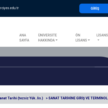
rciyes.edu.tr
GİRİŞ
ANA
ÜNİVERSİTE
ÖN
LİSAN
SAYFA
HAKKINDA
LİSANS
anat Tarihi (tezsiz Yük..lis.)
> SANAT TARİHİNE GİRİŞ VE TERMİNOL