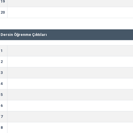
19
20
Dersin Öğrenme Çıktıları
1
2
3
4
5
6
7
8