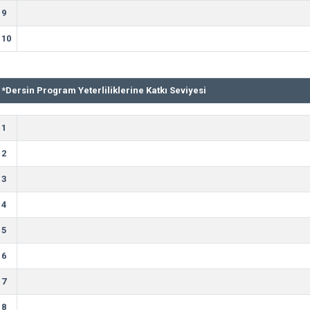
9
10
*
Dersin Program Yeterliliklerine Katkı Seviyesi
1
2
3
4
5
6
7
8