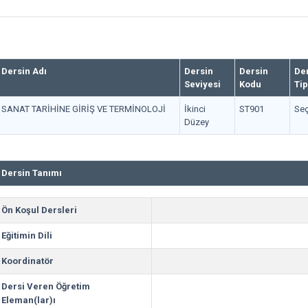
Dersin Adı
Dersin
Dersin
De
Seviyesi
Kodu
Tip
SANAT TARİHİNE GİRİŞ VE TERMİNOLOJİ
İkinci
ST901
Seç
Düzey
Dersin Tanımı
Ön Koşul Dersleri
Eğitimin Dili
Koordinatör
Dersi Veren Öğretim
Eleman(lar)ı