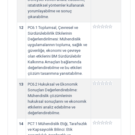
istatistiksel yöntemler kullanarak
yorumlayabilme ve sonuç
çıkarabilme.
12
PC6.1 Toplumsal, Çevresel ve
Sürdürülebilirlik Etkilerinin
Değerlendirilmesi: Mühendislik
uygulamalarının topluma, sağlık ve
güvenliğe, ekonomi ve çevreye
olan etkilerini BM Sürdürülebilir
Kalkınma Amaçları bağlamında
değerlendirebilme ve bu etkileri
çözüm tasarımına yansıtabilme.
13
PC6.2 Hukuksal ve Ekonomik
Sonuçları Değerlendirebilme:
Mühendislik çözümlerinin
hukuksal sonuçlarını ve ekonomik
etkilerini analiz edebilme ve
değerlendirebilme.
14
PC7.1 Mühendislik Etiği, Tarafsızlık
ve Kapsayıcılık Bilinci: Etik