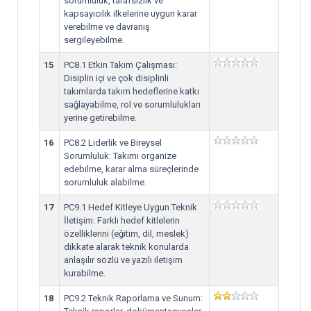
sorumluluk, tarafsızlık ve
kapsayıcılık ilkelerine uygun karar
verebilme ve davranış
sergileyebilme.
15
PC8.1 Etkin Takım Çalışması:
Disiplin içi ve çok disiplinli
takımlarda takım hedeflerine katkı
sağlayabilme, rol ve sorumlulukları
yerine getirebilme.
16
PC8.2 Liderlik ve Bireysel
Sorumluluk: Takımı organize
edebilme, karar alma süreçlerinde
sorumluluk alabilme.
17
PC9.1 Hedef Kitleye Uygun Teknik
İletişim: Farklı hedef kitlelerin
özelliklerini (eğitim, dil, meslek)
dikkate alarak teknik konularda
anlaşılır sözlü ve yazılı iletişim
kurabilme.
18
PC9.2 Teknik Raporlama ve Sunum: