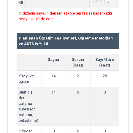
45
Yıldızların sayısı 1’den (en az) 5’e (en fazla) kadar katkı
seviyesini ifade eder
Planlanan Öğretim Faaliyetleri, Öğretme Metodları
ve AKTS İş Yükü
Sayısı
Süresi
Sayı*Süre
(saat)
(saat)
Yüz yüze
14
2
28
eğitim
Sınıf dışı
14
0
0
ders
çalışma
süresi (ön
çalışma,
pekiştirme)
Ödevler
0
0
0