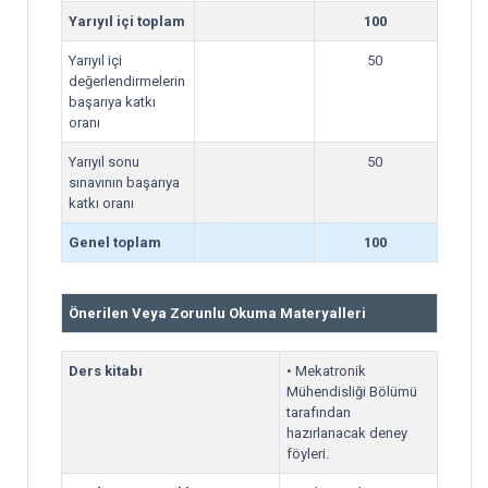
Yarıyıl içi toplam
100
Yarıyıl içi
50
değerlendirmelerin
başarıya katkı
oranı
Yarıyıl sonu
50
sınavının başarıya
katkı oranı
Genel toplam
100
Önerilen Veya Zorunlu Okuma Materyalleri
Ders kitabı
• Mekatronik
Mühendisliği Bölümü
tarafından
hazırlanacak deney
föyleri.