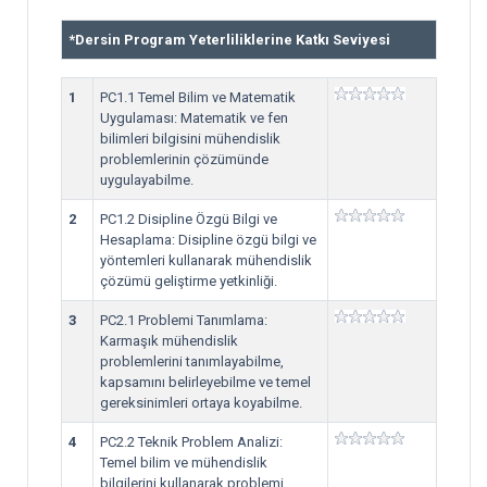
*
Dersin Program Yeterliliklerine Katkı Seviyesi
1
PC1.1 Temel Bilim ve Matematik
Uygulaması: Matematik ve fen
bilimleri bilgisini mühendislik
problemlerinin çözümünde
uygulayabilme.
2
PC1.2 Disipline Özgü Bilgi ve
Hesaplama: Disipline özgü bilgi ve
yöntemleri kullanarak mühendislik
çözümü geliştirme yetkinliği.
3
PC2.1 Problemi Tanımlama:
Karmaşık mühendislik
problemlerini tanımlayabilme,
kapsamını belirleyebilme ve temel
gereksinimleri ortaya koyabilme.
4
PC2.2 Teknik Problem Analizi:
Temel bilim ve mühendislik
bilgilerini kullanarak problemi