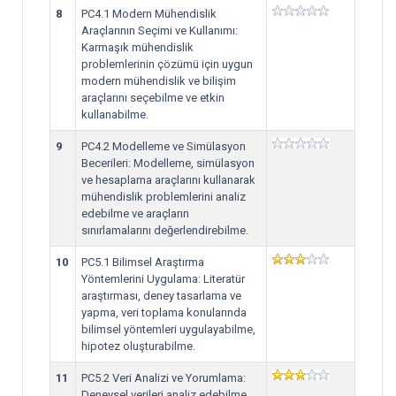
8
PC4.1 Modern Mühendislik
Araçlarının Seçimi ve Kullanımı:
Karmaşık mühendislik
problemlerinin çözümü için uygun
modern mühendislik ve bilişim
araçlarını seçebilme ve etkin
kullanabilme.
9
PC4.2 Modelleme ve Simülasyon
Becerileri: Modelleme, simülasyon
ve hesaplama araçlarını kullanarak
mühendislik problemlerini analiz
edebilme ve araçların
sınırlamalarını değerlendirebilme.
10
PC5.1 Bilimsel Araştırma
Yöntemlerini Uygulama: Literatür
araştırması, deney tasarlama ve
yapma, veri toplama konularında
bilimsel yöntemleri uygulayabilme,
hipotez oluşturabilme.
11
PC5.2 Veri Analizi ve Yorumlama:
Deneysel verileri analiz edebilme,