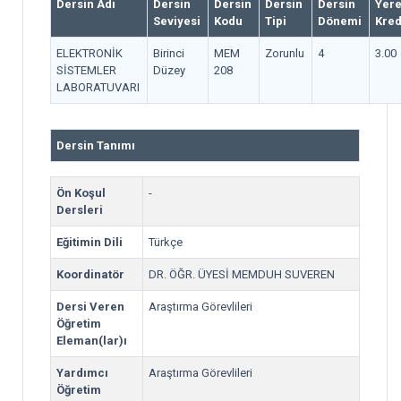
Dersin Adı
Dersin
Dersin
Dersin
Dersin
Yere
Seviyesi
Kodu
Tipi
Dönemi
Kred
ELEKTRONİK
Birinci
MEM
Zorunlu
4
3.00
SİSTEMLER
Düzey
208
LABORATUVARI
Dersin Tanımı
Ön Koşul
-
Dersleri
Eğitimin Dili
Türkçe
Koordinatör
DR. ÖĞR. ÜYESİ MEMDUH SUVEREN
Dersi Veren
Araştırma Görevlileri
Öğretim
Eleman(lar)ı
Yardımcı
Araştırma Görevlileri
Öğretim