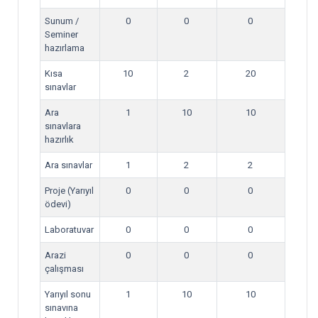
Sunum /
0
0
0
Seminer
hazırlama
Kısa
10
2
20
sınavlar
Ara
1
10
10
sınavlara
hazırlık
Ara sınavlar
1
2
2
Proje (Yarıyıl
0
0
0
ödevi)
Laboratuvar
0
0
0
Arazi
0
0
0
çalışması
Yarıyıl sonu
1
10
10
sınavına