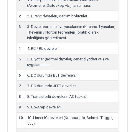
(Avometre, Osiloskop vb.) tanıtılması.
2
2. Direnç devreleri, gerilim bölücüler.
3
3. Devre teoremleri ve yasalarının (Kirchhoff yasaları,
Thevenin / Norton teoremleri) pratik olarak
işlerliğinin gösterilmesi.
4
4. RC / RL devreleri.
5
5. Diyotlar (normal diyotlar, Zener diyotları vs.) ve
uygulamaları.
6
6. DC durumda BJT devreleri.
7
7. DC durumda JFET devreler.
8
8. Transistörlü devrelerin AC tepkisi.
9
9. Op-Amp devreleri.
10
10. Lineer IC devreleri (Komparatör, Schmitt Trigger,
555).