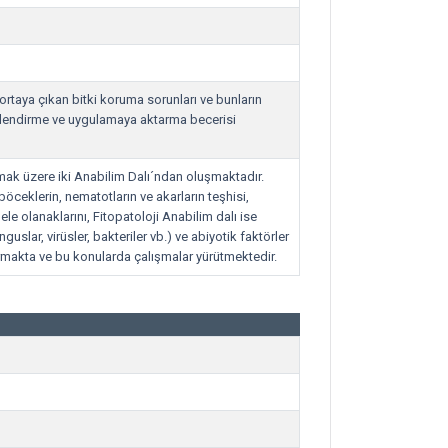
e ortaya çıkan bitki koruma sorunları ve bunların
rlendirme ve uygulamaya aktarma becerisi
mak üzere iki Anabilim Dalı´ndan oluşmaktadır.
 böceklerin, nematotların ve akarların teşhisi,
le olanaklarını, Fitopatoloji Anabilim dalı ise
guslar, virüsler, bakteriler vb.) ve abiyotik faktörler
ırmakta ve bu konularda çalışmalar yürütmektedir.