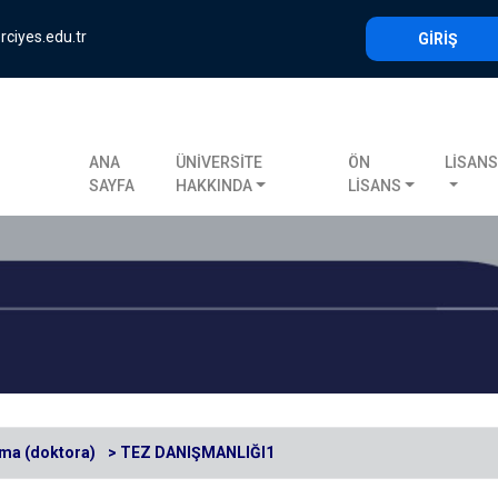
rciyes.edu.tr
GİRİŞ
ANA
ÜNİVERSİTE
ÖN
LİSAN
SAYFA
HAKKINDA
LİSANS
uma (doktora)
> TEZ DANIŞMANLIĞI1