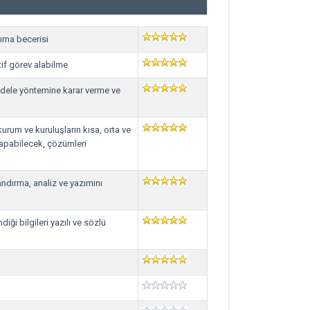
nıma becerisi
tif görev alabilme
cadele yöntemine karar verme ve
urum ve kuruluşların kısa, orta ve
 yapabilecek, çözümleri
andırma, analiz ve yazımını
iği bilgileri yazılı ve sözlü