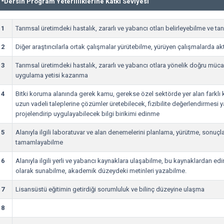
*
Dersin Program Yeterliliklerine Katkı Seviyesi
1
Tarımsal üretimdeki hastalık, zararlı ve yabancı otları belirleyebilme ve ta
2
Diğer araştırıcılarla ortak çalışmalar yürütebilme, yürüyen çalışmalarda ak
3
Tarımsal üretimdeki hastalık, zararlı ve yabancı otlara yönelik doğru mü
uygulama yetisi kazanma
4
Bitki koruma alanında gerek kamu, gerekse özel sektörde yer alan farklı k
uzun vadeli taleplerine çözümler üretebilecek, fizibilite değerlendirmesi
projelendirip uygulayabilecek bilgi birikimi edinme
5
Alanıyla ilgili laboratuvar ve alan denemelerini planlama, yürütme, sonuçl
tamamlayabilme
6
Alanıyla ilgili yerli ve yabancı kaynaklara ulaşabilme, bu kaynaklardan edind
olarak sunabilme, akademik düzeydeki metinleri yazabilme.
7
Lisansüstü eğitimin getirdiği sorumluluk ve bilinç düzeyine ulaşma
8