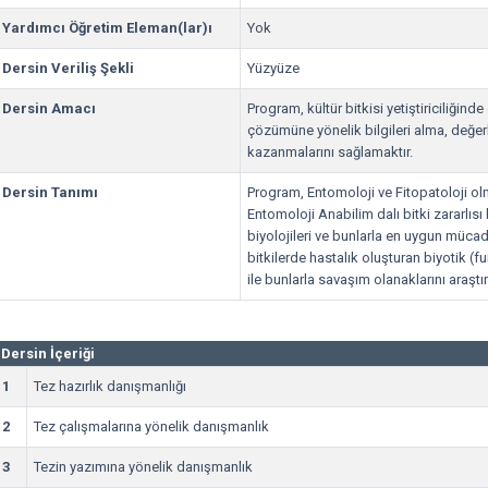
Yardımcı Öğretim Eleman(lar)ı
Yok
Dersin Veriliş Şekli
Yüzyüze
Dersin Amacı
Program, kültür bitkisi yetiştiriciliğind
çözümüne yönelik bilgileri alma, değe
kazanmalarını sağlamaktır.
Dersin Tanımı
Program, Entomoloji ve Fitopatoloji ol
Entomoloji Anabilim dalı bitki zararlısı
biyolojileri ve bunlarla en uygun mücade
bitkilerde hastalık oluşturan biyotik (fun
ile bunlarla savaşım olanaklarını araşt
Dersin İçeriği
1
Tez hazırlık danışmanlığı
2
Tez çalışmalarına yönelik danışmanlık
3
Tezin yazımına yönelik danışmanlık