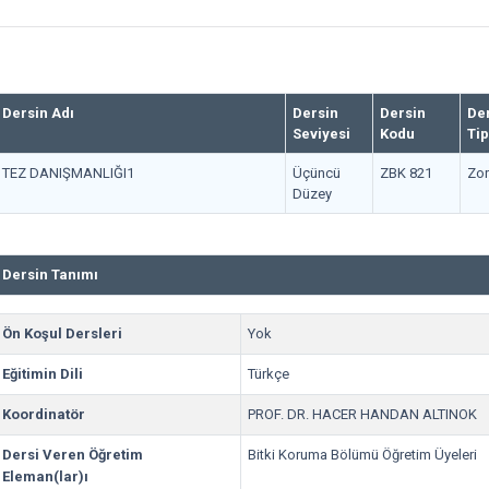
Dersin Adı
Dersin
Dersin
De
Seviyesi
Kodu
Tip
TEZ DANIŞMANLIĞI1
Üçüncü
ZBK 821
Zor
Düzey
Dersin Tanımı
Ön Koşul Dersleri
Yok
Eğitimin Dili
Türkçe
Koordinatör
PROF. DR. HACER HANDAN ALTINOK
Dersi Veren Öğretim
Bitki Koruma Bölümü Öğretim Üyeleri
Eleman(lar)ı