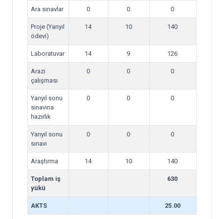
Ara sınavlar
0
0
0
Proje (Yarıyıl
14
10
140
ödevi)
Laboratuvar
14
9
126
Arazi
0
0
0
çalışması
Yarıyıl sonu
0
0
0
sınavına
hazırlık
Yarıyıl sonu
0
0
0
sınavı
Araştırma
14
10
140
Toplam iş
630
yükü
AKTS
25.00