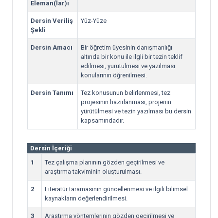
Eleman(lar)ı
Dersin Veriliş
Yüz-Yüze
Şekli
Dersin Amacı
Bir öğretim üyesinin danışmanlığı
altında bir konu ile ilgli bir tezin teklif
edilmesi, yürütülmesi ve yazılması
konularının öğrenilmesi.
Dersin Tanımı
Tez konusunun belirlenmesi, tez
projesinin hazırlanması, projenin
yürütülmesi ve tezin yazılması bu dersin
kapsamındadır.
Dersin İçeriği
1
Tez çalışma planının gözden geçirilmesi ve
araştırma takviminin oluşturulması.
2
Literatür taramasının güncellenmesi ve ilgili bilimsel
kaynakların değerlendirilmesi.
3
Araştırma yöntemlerinin gözden geçirilmesi ve