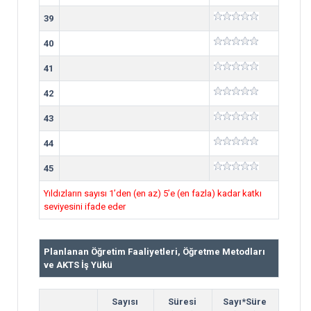
39
40
41
42
43
44
45
Yıldızların sayısı 1’den (en az) 5’e (en fazla) kadar katkı
seviyesini ifade eder
Planlanan Öğretim Faaliyetleri, Öğretme Metodları
ve AKTS İş Yükü
Sayısı
Süresi
Sayı*Süre