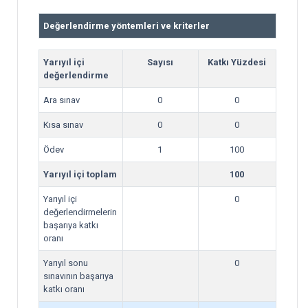
Değerlendirme yöntemleri ve kriterler
Yarıyıl içi
Sayısı
Katkı Yüzdesi
değerlendirme
Ara sınav
0
0
Kısa sınav
0
0
Ödev
1
100
Yarıyıl içi toplam
100
Yarıyıl içi
0
değerlendirmelerin
başarıya katkı
oranı
Yarıyıl sonu
0
sınavının başarıya
katkı oranı