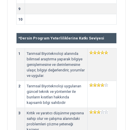
9
10
*
Dersin Program Yeterliliklerine Katkı Seviyesi
1
Tarımsal Biyoteknoloji alanında
bilimsel araştırma yaparak bilgiye
genişlemesine ve derinlemesine
ulaşır, bilgiyi değerlendirir, yorumlar
ve uygular.
2
Tarımsal Biyoteknoloji uygulanan
güncel teknik ve yöntemler ile
bunların kısıtları hakkında
kapsamlı bilgi sahibidir
3
Kritik ve yaratıcı düşünme yapısına
sahip olur ve çalışma alanındaki
problemleri çözme yeteneği
kazanır.