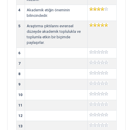
4
Akademik etiğin öneminin
bilincindedir.
5
Araştırma çıktılarını evrensel
düzeyde akademik toplulukla ve
toplumla etkin bir biçimde
paylaşırlar.
6
7
8
9
10
11
12
13