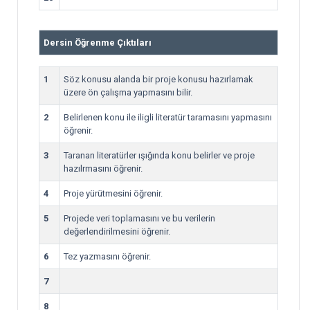
Dersin Öğrenme Çıktıları
1
Söz konusu alanda bir proje konusu hazırlamak
üzere ön çalışma yapmasını bilir.
2
Belirlenen konu ile iligli literatür taramasını yapmasını
öğrenir.
3
Taranan literatürler ışığında konu belirler ve proje
hazılrmasını öğrenir.
4
Proje yürütmesini öğrenir.
5
Projede veri toplamasını ve bu verilerin
değerlendirilmesini öğrenir.
6
Tez yazmasını öğrenir.
7
8