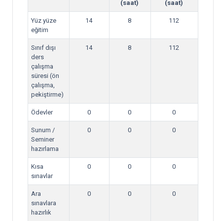
(saat)
(saat)
Yüz yüze
14
8
112
eğitim
Sınıf dışı
14
8
112
ders
çalışma
süresi (ön
çalışma,
pekiştirme)
Ödevler
0
0
0
Sunum /
0
0
0
Seminer
hazırlama
Kısa
0
0
0
sınavlar
Ara
0
0
0
sınavlara
hazırlık