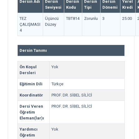
Dersin Adı
Dersin
Dersin
Dersin
Dersin
Yerel
Seviyesi
Kodu
Tipi
Dönemi
Kredi
TEZ
Üçüncü
TBT814
Zorunlu
3
25.00
ÇALIŞMASI
Düzey
4
Dersin Tanımı
Ön Koşul
Yok
Dersleri
Eğitimin Dili
Türkçe
Koordinatör
PROF. DR. SİBEL SİLİCİ
Dersi Veren
PROF. DR. SİBEL SİLİCİ
Öğretim
Eleman(lar)ı
Yardımcı
Yok
Öğretim