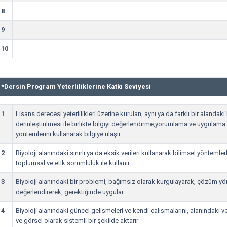
8
9
10
*
Dersin Program Yeterliliklerine Katkı Seviyesi
1
Lisans derecesi yeterlilikleri üzerine kurulan, aynı ya da farklı bir alandaki 
derinleştirilmesi ile birlikte bilgiyi değerlendirme,yorumlama ve uygulama
yöntemlerini kullanarak bilgiye ulaşır
2
Biyoloji alanındaki sınırlı ya da eksik verileri kullanarak bilimsel yöntemlerle 
toplumsal ve etik sorumluluk ile kullanır
3
Biyoloji alanındaki bir problemi, bağımsız olarak kurgulayarak, çözüm yönt
değerlendirerek, gerektiğinde uygular
4
Biyoloji alanındaki güncel gelişmeleri ve kendi çalışmalarını, alanındaki ve
ve görsel olarak sistemli bir şekilde aktarır