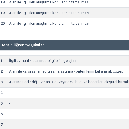
18
Alan ile ilgili ileri araştırma konularının tartışılması
19
Alan ile ilgili ileri araştırma konularının tartışılması
20
Alan ile ilgili ileri araştırma konularının tartışılması
Dersin Öğrenme Çıktıları
1
İlgili uzmanlık alanında bilgilerini geliştirir.
2
Alanı ile karşılaşılan sorunları araştırma yöntemlerini kullanarak çözer.
3
Alanında edindiği uzmanlık düzeyindeki bilgi ve becerileri eleştirel bir yak
4
-
5
-
6
-
7