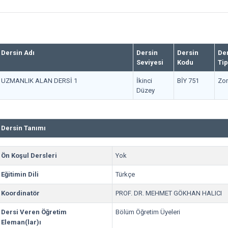
Dersin Adı
Dersin
Dersin
De
Seviyesi
Kodu
Tip
UZMANLIK ALAN DERSİ 1
İkinci
BİY 751
Zor
Düzey
Dersin Tanımı
Ön Koşul Dersleri
Yok
Eğitimin Dili
Türkçe
Koordinatör
PROF. DR. MEHMET GÖKHAN HALICI
Dersi Veren Öğretim
Bölüm Öğretim Üyeleri
Eleman(lar)ı