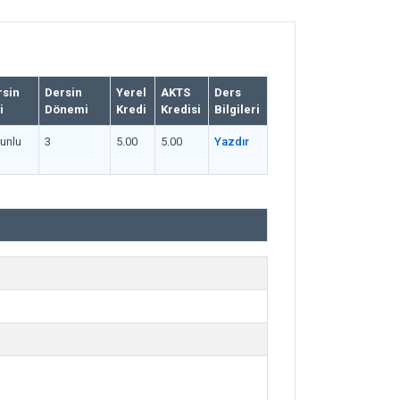
rsin
Dersin
Yerel
AKTS
Ders
i
Dönemi
Kredi
Kredisi
Bilgileri
unlu
3
5.00
5.00
Yazdır