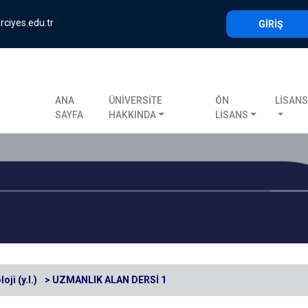
rciyes.edu.tr
GİRİŞ
ANA
ÜNİVERSİTE
ÖN
LİSAN
SAYFA
HAKKINDA
LİSANS
oji (y.l.)
> UZMANLIK ALAN DERSİ 1