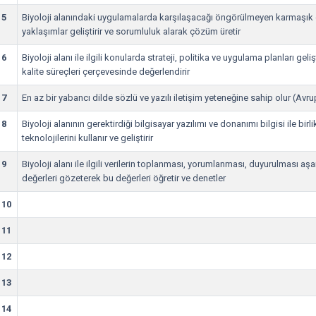
5
Biyoloji alanındaki uygulamalarda karşılaşacağı öngörülmeyen karmaşık d
yaklaşımlar geliştirir ve sorumluluk alarak çözüm üretir
6
Biyoloji alanı ile ilgili konularda strateji, politika ve uygulama planları geliş
kalite süreçleri çerçevesinde değerlendirir
7
En az bir yabancı dilde sözlü ve yazılı iletişim yeteneğine sahip olur (Avr
8
Biyoloji alanının gerektirdiği bilgisayar yazılımı ve donanımı bilgisi ile birli
teknolojilerini kullanır ve geliştirir
9
Biyoloji alanı ile ilgili verilerin toplanması, yorumlanması, duyurulması aş
değerleri gözeterek bu değerleri öğretir ve denetler
10
11
12
13
14