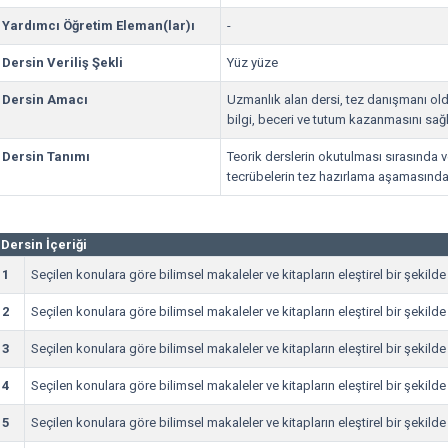
Yardımcı Öğretim Eleman(lar)ı
-
Dersin Veriliş Şekli
Yüz yüze
Dersin Amacı
Uzmanlık alan dersi, tez danışmanı ol
bilgi, beceri ve tutum kazanmasını sağl
Dersin Tanımı
Teorik derslerin okutulması sırasında v
tecrübelerin tez hazırlama aşamasında
Dersin İçeriği
1
Seçilen konulara göre bilimsel makaleler ve kitapların eleştirel bir şekil
2
Seçilen konulara göre bilimsel makaleler ve kitapların eleştirel bir şekil
3
Seçilen konulara göre bilimsel makaleler ve kitapların eleştirel bir şekil
4
Seçilen konulara göre bilimsel makaleler ve kitapların eleştirel bir şekil
5
Seçilen konulara göre bilimsel makaleler ve kitapların eleştirel bir şekil