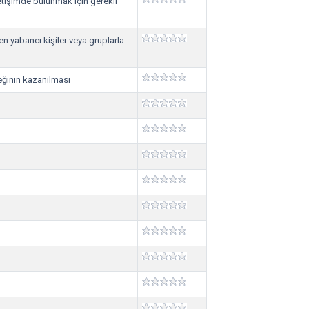
iletişimde bulunmak için gerekli
ten yabancı kişiler veya gruplarla
neğinin kazanılması