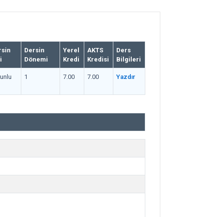
rsin
Dersin
Yerel
AKTS
Ders
i
Dönemi
Kredi
Kredisi
Bilgileri
unlu
1
7.00
7.00
Yazdır