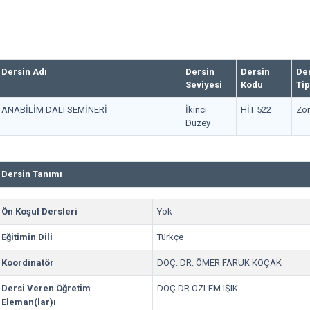
Dersin Adı
Dersin
Dersin
De
Seviyesi
Kodu
Tip
ANABİLİM DALI SEMİNERİ
İkinci
HİT 522
Zor
Düzey
Dersin Tanımı
Ön Koşul Dersleri
Yok
Eğitimin Dili
Türkçe
Koordinatör
DOÇ. DR. ÖMER FARUK KOÇAK
Dersi Veren Öğretim
DOÇ.DR.ÖZLEM IŞIK
Eleman(lar)ı