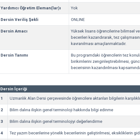
Yardımcı Öğretim Eleman(lar)ı
Yok
Dersin Veriliş Şekli
ONLINE
Dersin Amacı
Yüksek lisans öğrencilerine bilimsel 
becerileri kazandırarak, tez çalışması
kavranılması amaçlanmaktadır.
Dersin Tanımı
Bu programdaki öğrencilerin tez konula
birikimlerini zenginleştirebilmesi, gün
becerisinin kazandırılması kapsamında 
Dersin İçeriği
1
Uzmanlık Alan Dersi çerçevesinde öğrencilere aktarılan bilgilerin karşılıkl
2
Bilim dalına ilişkin genel terminoloji hakkında bilgi edinme
3
Bilim dalına ilişkin genel terminolojiyi değerlendirme
4
Tez yazım becerilerine yönelik becerilerinin geliştirilmesi, eksikliklerin g