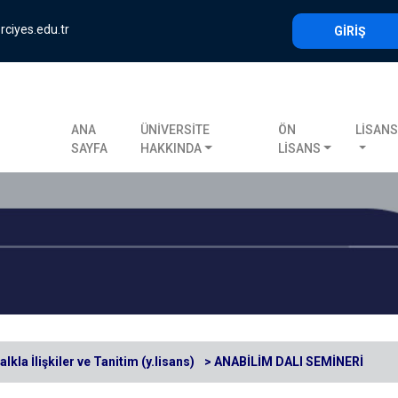
rciyes.edu.tr
GİRİŞ
ANA
ÜNİVERSİTE
ÖN
LİSAN
SAYFA
HAKKINDA
LİSANS
alkla İlişkiler ve Tanitim (y.lisans)
> ANABİLİM DALI SEMİNERİ