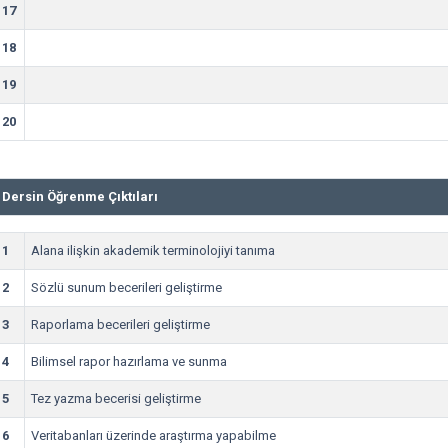
17
18
19
20
Dersin Öğrenme Çıktıları
1
Alana ilişkin akademik terminolojiyi tanıma
2
Sözlü sunum becerileri geliştirme
3
Raporlama becerileri geliştirme
4
Bilimsel rapor hazırlama ve sunma
5
Tez yazma becerisi geliştirme
6
Veritabanları üzerinde araştırma yapabilme