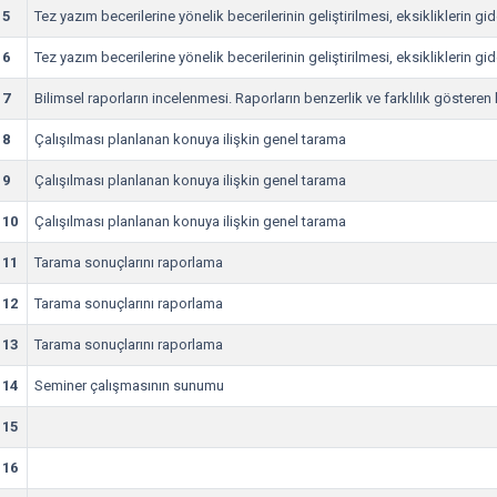
5
Tez yazım becerilerine yönelik becerilerinin geliştirilmesi, eksikliklerin g
6
Tez yazım becerilerine yönelik becerilerinin geliştirilmesi, eksikliklerin g
7
Bilimsel raporların incelenmesi. Raporların benzerlik ve farklılık göstere
8
Çalışılması planlanan konuya ilişkin genel tarama
9
Çalışılması planlanan konuya ilişkin genel tarama
10
Çalışılması planlanan konuya ilişkin genel tarama
11
Tarama sonuçlarını raporlama
12
Tarama sonuçlarını raporlama
13
Tarama sonuçlarını raporlama
14
Seminer çalışmasının sunumu
15
16