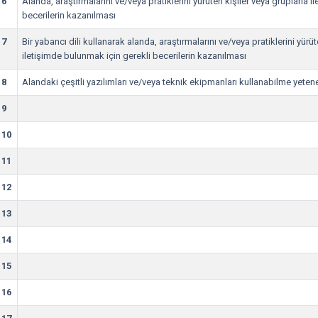
6
Alanda, araştırmalarını ve/veya pratiklerini yürüten kişiler veya gruplarla 
becerilerin kazanılması
7
Bir yabancı dili kullanarak alanda, araştırmalarını ve/veya pratiklerini yürü
iletişimde bulunmak için gerekli becerilerin kazanılması
8
Alandaki çeşitli yazılımları ve/veya teknik ekipmanları kullanabilme yete
9
10
11
12
13
14
15
16