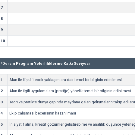
7
8
9
10
*
Dersin Program Yeterliliklerine Katkı Seviyesi
1
Alan ile ilişkili teorik yaklaşımlara dair temel bir bilginin edinilmesi
2
Alan ile ilgili uygulamalara (pratiğe) yönelik temel bir bilginin edinilmesi
3
Teori ve pratikte dünya çapında meydana gelen gelişmelerin takip edileb
4
Ekip çalışması becerisinin kazanılması
5
İnisiyatif alma, kreatif çözümler geliştirebime ve analitik düşünce yetene