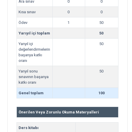
Ara sınav
0
0
Kısa sınav
0
0
Ödev
1
50
Yarıyıl içi toplam
50
Yarıyıl içi
50
değerlendirmelerin
başarıya katkı
oranı
Yarıyıl sonu
50
sınavının başarıya
katkı oranı
Genel toplam
100
Önerilen Veya Zorunlu Okuma Materyalleri
Ders kitabı