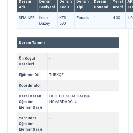
Dersin
Dersin
Dersin
Dersin
Dersin
Yerel
AK
Adı
Seviyesi
Kodu
Tipi
Dönemi
Kredi
Kr
SEMİNER
İkinci
KTS
Zorunlu
1
4.00
4.0
Düzey
500
Dersin Tanımı
Ön Koşul
-
Dersleri
Eğitimin Dili
TÜRKÇE
Koordinatör
Dersi Veren
DOÇ. DR. SEDA ÇALIŞIR
Öğretim
HOVARDAOĞLU
Eleman(lar)ı
Yardımcı
-
Öğretim
Eleman(lar)ı