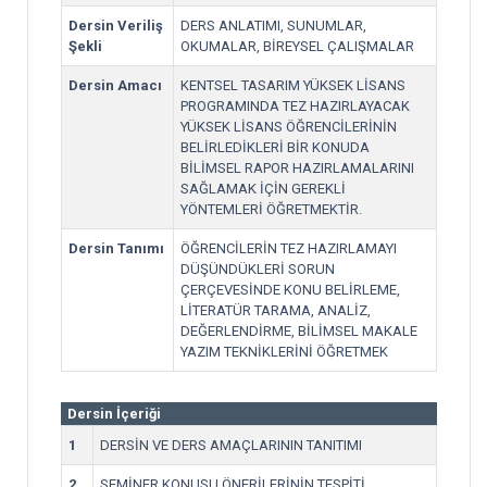
Dersin Veriliş
DERS ANLATIMI, SUNUMLAR,
Şekli
OKUMALAR, BİREYSEL ÇALIŞMALAR
Dersin Amacı
KENTSEL TASARIM YÜKSEK LİSANS
PROGRAMINDA TEZ HAZIRLAYACAK
YÜKSEK LİSANS ÖĞRENCİLERİNİN
BELİRLEDİKLERİ BİR KONUDA
BİLİMSEL RAPOR HAZIRLAMALARINI
SAĞLAMAK İÇİN GEREKLİ
YÖNTEMLERİ ÖĞRETMEKTİR.
Dersin Tanımı
ÖĞRENCİLERİN TEZ HAZIRLAMAYI
DÜŞÜNDÜKLERİ SORUN
ÇERÇEVESİNDE KONU BELİRLEME,
LİTERATÜR TARAMA, ANALİZ,
DEĞERLENDİRME, BİLİMSEL MAKALE
YAZIM TEKNİKLERİNİ ÖĞRETMEK
Dersin İçeriği
1
DERSİN VE DERS AMAÇLARININ TANITIMI
2
SEMİNER KONUSU ÖNERİLERİNİN TESPİTİ