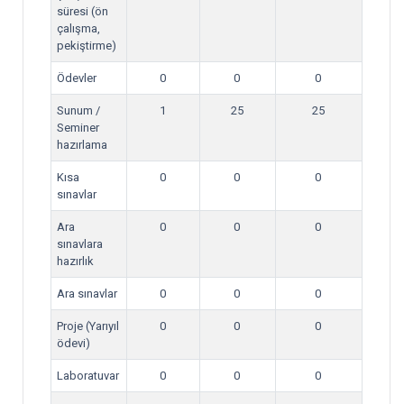
süresi (ön
çalışma,
pekiştirme)
Ödevler
0
0
0
Sunum /
1
25
25
Seminer
hazırlama
Kısa
0
0
0
sınavlar
Ara
0
0
0
sınavlara
hazırlık
Ara sınavlar
0
0
0
Proje (Yarıyıl
0
0
0
ödevi)
Laboratuvar
0
0
0