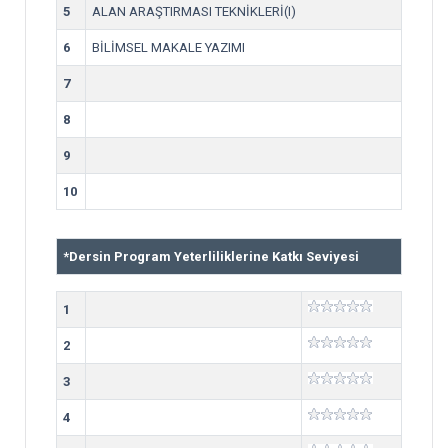
5
ALAN ARAŞTIRMASI TEKNİKLERİ(I)
6
BİLİMSEL MAKALE YAZIMI
7
8
9
10
*
Dersin Program Yeterliliklerine Katkı Seviyesi
1
2
3
4