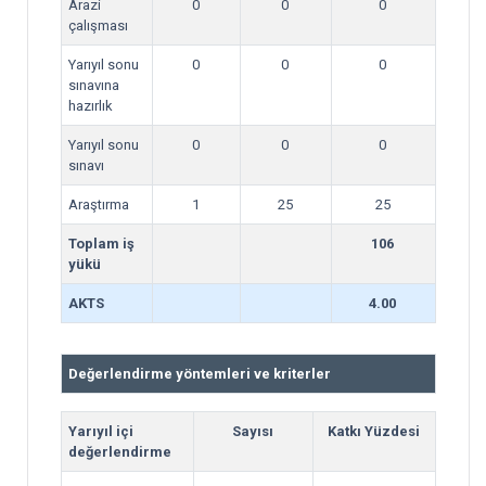
Arazi
0
0
0
çalışması
Yarıyıl sonu
0
0
0
sınavına
hazırlık
Yarıyıl sonu
0
0
0
sınavı
Araştırma
1
25
25
Toplam iş
106
yükü
AKTS
4.00
Değerlendirme yöntemleri ve kriterler
Yarıyıl içi
Sayısı
Katkı Yüzdesi
değerlendirme