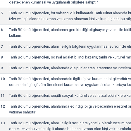
desteklenen kuramsal ve uygulamalı bilgilere sahiptir.
5
Tarih Bölümü öğrencileri, bir yabancı dili kullanarak Tarih Bilimi alanında 
izler ve ilgili alandaki uzman ve uzman olmayan kişi ve kuruluşlarla bu bilgi
6
Tarih Bölümü öğrencileri, alanlarının gerektirdiği bilgisayar yazılımı ile birlik
kullanır.
7
Tarih Bölümü öğrencileri, alanı ile ilgili bilgilerin uygulanması sürecinde et
8
Tarih Bölümü öğrencileri, sosyal adalet bilinci kazanır, tarihi ve kültürel mi
9
Tarih Bölümü öğrencileri, alanlarında disiplinler arası araştırma ve incelem
10
Tarih Bölümü öğrencileri, alanlarındaki ilgili kişi ve kurumları bilgilendirir 
sorunlarla ilgili çözüm önerilerini kuramsal ve uygulamalı olarak ortaya ko
11
Tarih Bölümü öğrencileri, çeşitli sosyal, kültürel ve sanatsal etkinliklere katı
12
Tarih Bölümü öğrencileri, alanlarında edindiği bilgi ve becerileri eleştirel
yetisine sahiptir
13
Tarih Bölümü öğrencileri, alanı ile ilgili sorunlara yönelik olarak çözüm öneri
destekler ve bu verileri ilgili alanda bulunan uzman olan kişi ve kurumlarla ç