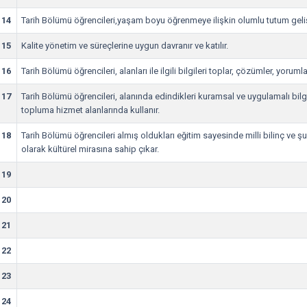
14
Tarih Bölümü öğrencileri,yaşam boyu öğrenmeye ilişkin olumlu tutum gelişt
15
Kalite yönetim ve süreçlerine uygun davranır ve katılır.
16
Tarih Bölümü öğrencileri, alanları ile ilgili bilgileri toplar, çözümler, yorumla
17
Tarih Bölümü öğrencileri, alanında edindikleri kuramsal ve uygulamalı bilgi
topluma hizmet alanlarında kullanır.
18
Tarih Bölümü öğrencileri almış oldukları eğitim sayesinde milli bilinç ve şu
olarak kültürel mirasına sahip çıkar.
19
20
21
22
23
24