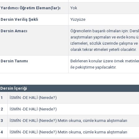
Yardımcı Öğretim Eleman(lar)ı
Yok
Dersin Veriliş Şekli
Yüzyüze
Dersin Amacı
Öğrencilerin başarılı olmaları için: Ders
araştırmaları yapmaları ve evde konu ü
izlemeleri, sözlük üzerinde çalışma ve
olarak tekrar etmeleri yeterli olacaktır.
Dersin Tanımı
Belirlenen konular üzere örnek metinler 
ile pekiştirme yapılacaktır.
Dersin İçeriği
1
İSMİN -DE HALİ (Nerede?)
2
İSMİN -DE HALİ (Nerede?)
3
İSMİN -DE HALİ (Nerede?) Metin okuma, cümle kurma alıştırmaları
4
İSMİN -DE HALİ (Nerede?) Metin okuma, cümle kurma alıştırmaları