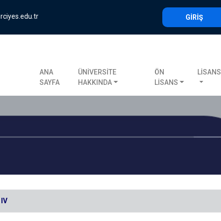
rciyes.edu.tr
GİRİŞ
ANA
ÜNİVERSİTE
ÖN
LİSAN
SAYFA
HAKKINDA
LİSANS
 IV