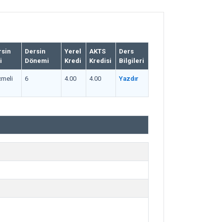
rsin
Dersin
Yerel
AKTS
Ders
i
Dönemi
Kredi
Kredisi
Bilgileri
meli
6
4.00
4.00
Yazdır