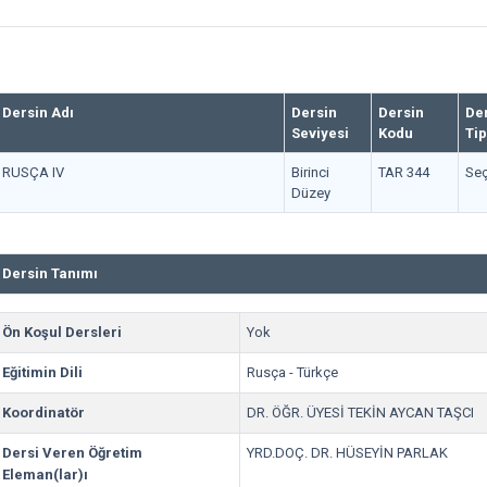
Dersin Adı
Dersin
Dersin
De
Seviyesi
Kodu
Tip
RUSÇA IV
Birinci
TAR 344
Seç
Düzey
Dersin Tanımı
Ön Koşul Dersleri
Yok
Eğitimin Dili
Rusça - Türkçe
Koordinatör
DR. ÖĞR. ÜYESİ TEKİN AYCAN TAŞCI
Dersi Veren Öğretim
YRD.DOÇ. DR. HÜSEYİN PARLAK
Eleman(lar)ı