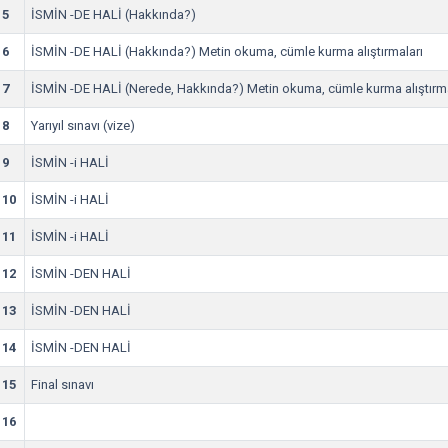
5
İSMİN -DE HALİ (Hakkında?)
6
İSMİN -DE HALİ (Hakkında?) Metin okuma, cümle kurma alıştırmaları
7
İSMİN -DE HALİ (Nerede, Hakkında?) Metin okuma, cümle kurma alıştırma
8
Yarıyıl sınavı (vize)
9
İSMİN -i HALİ
10
İSMİN -i HALİ
11
İSMİN -i HALİ
12
İSMİN -DEN HALİ
13
İSMİN -DEN HALİ
14
İSMİN -DEN HALİ
15
Final sınavı
16