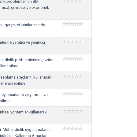
slik problemlerinin BM
plumsal, çevresel ve ekonomik
k, gerçekçi kısıtlar altında
erine yaratıcı ve yenilikçi
hendislik problemlerinin çözümü
ullanabilme.
saplama araçlarını kullanarak
ğerlendirebilme.
eney tasarlama ve yapma, veri
bilme.
stiksel yöntemler kullanarak
si: Mühendislik uygulamalarının
ürülebilir Kalkınma Amaçları