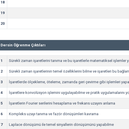
18
19
20
Dersin Öğrenme Çıktıları
1
Sürekli zaman işaretlerini tanıma ve bu işaretlerle matematiksel işlemler
2
Sürekli zaman işaretlerinin temel özelliklerini bilme ve işaretleri bu bağl
3
İşaretlerde ölçekleme, öteleme, zamanda geri çevirme gibi işlemleri yap
4
İşaretlere konvolüsyon işlemini uygulayabilme ve pratik uygulamalarını 
5
İşaretlerin Fourier serilerini hesaplama ve frekans uzayını anlama
6
Kompleks uzayı tanıma ve fazör dönüşümleri kavrama
7
Laplace dönüşümü ile temel sinyallerin dönüşümünü yapabilme