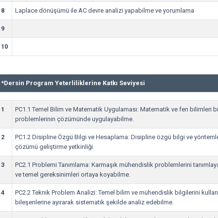
8
Laplace dönüşümü ile AC devre analizi yapabilme ve yorumlama
9
10
*
Dersin Program Yeterliliklerine Katkı Seviyesi
1
PC1.1 Temel Bilim ve Matematik Uygulaması: Matematik ve fen bilimleri bi
problemlerinin çözümünde uygulayabilme.
2
PC1.2 Disipline Özgü Bilgi ve Hesaplama: Disipline özgü bilgi ve yönteml
çözümü geliştirme yetkinliği.
3
PC2.1 Problemi Tanımlama: Karmaşık mühendislik problemlerini tanımlay
ve temel gereksinimleri ortaya koyabilme.
4
PC2.2 Teknik Problem Analizi: Temel bilim ve mühendislik bilgilerini kull
bileşenlerine ayırarak sistematik şekilde analiz edebilme.