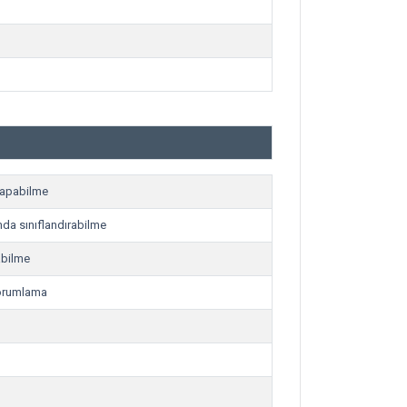
 yapabilme
amda sınıflandırabilme
abilme
yorumlama