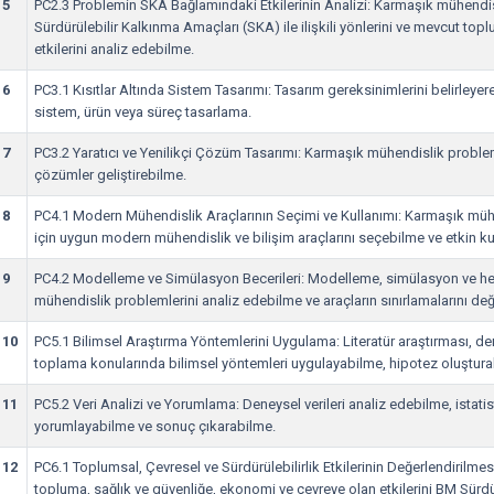
5
PC2.3 Problemin SKA Bağlamındaki Etkilerinin Analizi: Karmaşık mühendi
Sürdürülebilir Kalkınma Amaçları (SKA) ile ilişkili yönlerini ve mevcut to
etkilerini analiz edebilme.
6
PC3.1 Kısıtlar Altında Sistem Tasarımı: Tasarım gereksinimlerini belirleyere
sistem, ürün veya süreç tasarlama.
7
PC3.2 Yaratıcı ve Yenilikçi Çözüm Tasarımı: Karmaşık mühendislik probleml
çözümler geliştirebilme.
8
PC4.1 Modern Mühendislik Araçlarının Seçimi ve Kullanımı: Karmaşık mü
için uygun modern mühendislik ve bilişim araçlarını seçebilme ve etkin k
9
PC4.2 Modelleme ve Simülasyon Becerileri: Modelleme, simülasyon ve he
mühendislik problemlerini analiz edebilme ve araçların sınırlamalarını de
10
PC5.1 Bilimsel Araştırma Yöntemlerini Uygulama: Literatür araştırması, d
toplama konularında bilimsel yöntemleri uygulayabilme, hipotez oluştura
11
PC5.2 Veri Analizi ve Yorumlama: Deneysel verileri analiz edebilme, istati
yorumlayabilme ve sonuç çıkarabilme.
12
PC6.1 Toplumsal, Çevresel ve Sürdürülebilirlik Etkilerinin Değerlendirilme
topluma, sağlık ve güvenliğe, ekonomi ve çevreye olan etkilerini BM Sürd