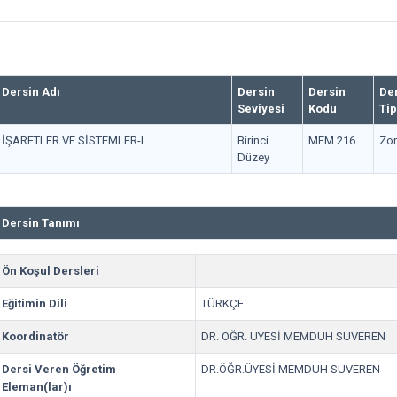
Dersin Adı
Dersin
Dersin
De
Seviyesi
Kodu
Tip
İŞARETLER VE SİSTEMLER-I
Birinci
MEM 216
Zor
Düzey
Dersin Tanımı
Ön Koşul Dersleri
Eğitimin Dili
TÜRKÇE
Koordinatör
DR. ÖĞR. ÜYESİ MEMDUH SUVEREN
Dersi Veren Öğretim
DR.ÖĞR.ÜYESİ MEMDUH SUVEREN
Eleman(lar)ı