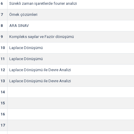
6
Sürekli zaman işaretlerde fourier analizi
7
Örnek çözümleri
8
ARA SINAV
9
Kompleks sayılar ve Fazör dönüşümü
10
Laplace Dönüşümü
11
Laplace Dönüşümü
12
Laplace Dönüşümü ile Devre Analizi
13
Laplace Dönüşümü ile Devre Analizi
14
15
16
17