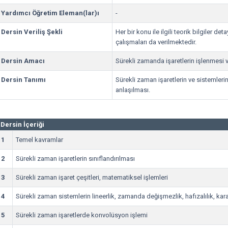
Yardımcı Öğretim Eleman(lar)ı
-
Dersin Veriliş Şekli
Her bir konu ile ilgili teorik bilgiler de
çalışmaları da verilmektedir.
Dersin Amacı
Sürekli zamanda işaretlerin işlenmesi 
Dersin Tanımı
Sürekli zaman işaretlerin ve sistemleri
anlaşılması.
Dersin İçeriği
1
Temel kavramlar
2
Sürekli zaman işaretlerin sınıflandırılması
3
Sürekli zaman işaret çeşitleri, matematiksel işlemleri
4
Sürekli zaman sistemlerin lineerlik, zamanda değişmezlik, hafızalılık, karar
5
Sürekli zaman işaretlerde konvolüsyon işlemi