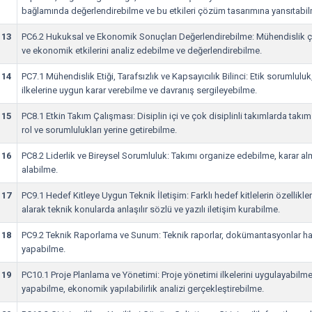
bağlamında değerlendirebilme ve bu etkileri çözüm tasarımına yansıtabi
13
PC6.2 Hukuksal ve Ekonomik Sonuçları Değerlendirebilme: Mühendislik ç
ve ekonomik etkilerini analiz edebilme ve değerlendirebilme.
14
PC7.1 Mühendislik Etiği, Tarafsızlık ve Kapsayıcılık Bilinci: Etik sorumluluk,
ilkelerine uygun karar verebilme ve davranış sergileyebilme.
15
PC8.1 Etkin Takım Çalışması: Disiplin içi ve çok disiplinli takımlarda takı
rol ve sorumlulukları yerine getirebilme.
16
PC8.2 Liderlik ve Bireysel Sorumluluk: Takımı organize edebilme, karar a
alabilme.
17
PC9.1 Hedef Kitleye Uygun Teknik İletişim: Farklı hedef kitlelerin özellikler
alarak teknik konularda anlaşılır sözlü ve yazılı iletişim kurabilme.
18
PC9.2 Teknik Raporlama ve Sunum: Teknik raporlar, dokümantasyonlar haz
yapabilme.
19
PC10.1 Proje Planlama ve Yönetimi: Proje yönetimi ilkelerini uygulayabil
yapabilme, ekonomik yapılabilirlik analizi gerçekleştirebilme.