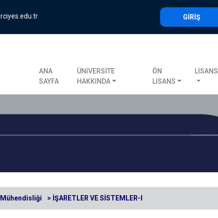
rciyes.edu.tr
GİRİŞ
ANA
ÜNİVERSİTE
ÖN
LİSAN
SAYFA
HAKKINDA
LİSANS
Mühendisliği
> İŞARETLER VE SİSTEMLER-I