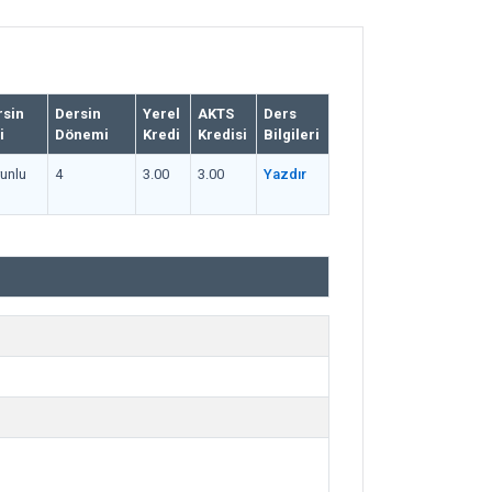
rsin
Dersin
Yerel
AKTS
Ders
i
Dönemi
Kredi
Kredisi
Bilgileri
unlu
4
3.00
3.00
Yazdır