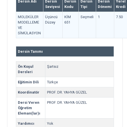
Dersin Adı
Dersin
Dersin
Dersin
Dersin
Yerel
Seviyesi
Kodu
Tipi
Dönemi
Kredi
MOLEKÜLER
Üçüncü
KİM
Seçmeli
1
7.50
MODELLEME
Düzey
651
VE
SİMÜLASYON
Dersin Tanımı
Ön Koşul
Şartsız
Dersleri
Eğitimin Dili
Türkçe
Koordinatör
PROF. DR. YAHYA GÜZEL
Dersi Veren
PROF. DR. YAHYA GÜZEL
Öğretim
Eleman(lar)ı
Yardımcı
Yok