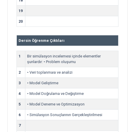
18
19
20
Dersin Öğrenme Çıktıları
1
Bir simülasyon incelemesi içinde elementler
şunlardır: • Problem oluşumu
2
• Veri toplanması ve analizi
3
• Model Geliştirme
4
• Model Doğrulama ve Değiştirme
5
• Model Deneme ve Optimizasyon
6
• Simülasyon Sonuçlarının Gerçekleştirilmesi
7