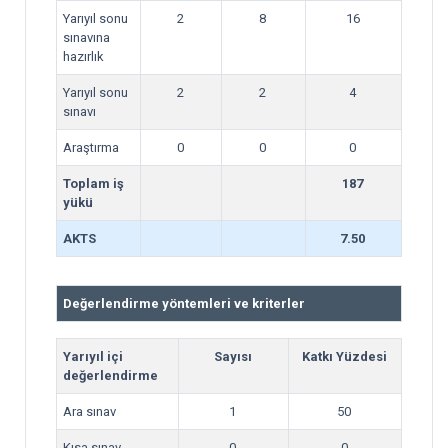
Yarıyıl sonu
2
8
16
sınavına
hazırlık
Yarıyıl sonu
2
2
4
sınavı
Araştırma
0
0
0
Toplam iş
187
yükü
AKTS
7.50
Değerlendirme yöntemleri ve kriterler
Yarıyıl içi
Sayısı
Katkı Yüzdesi
değerlendirme
Ara sınav
1
50
Kısa sınav
0
0