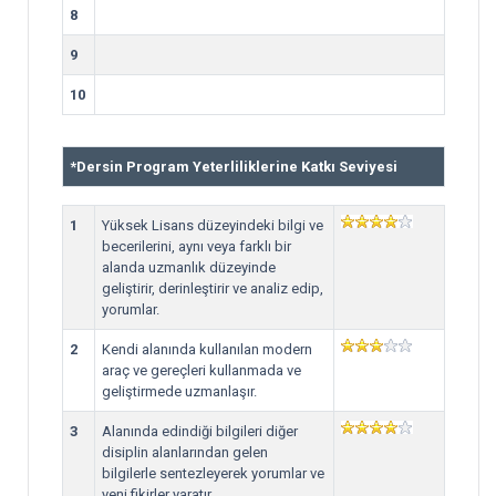
8
9
10
*
Dersin Program Yeterliliklerine Katkı Seviyesi
1
Yüksek Lisans düzeyindeki bilgi ve
becerilerini, aynı veya farklı bir
alanda uzmanlık düzeyinde
geliştirir, derinleştirir ve analiz edip,
yorumlar.
2
Kendi alanında kullanılan modern
araç ve gereçleri kullanmada ve
geliştirmede uzmanlaşır.
3
Alanında edindiği bilgileri diğer
disiplin alanlarından gelen
bilgilerle sentezleyerek yorumlar ve
yeni fikirler yaratır.