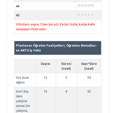
44
45
Yıldızların sayısı 1’den (en az) 5’e (en fazla) kadar katkı
seviyesini ifade eder
Planlanan Öğretim Faaliyetleri, Öğretme Metodları
ve AKTS İş Yükü
Sayısı
Süresi
Sayı*Süre
(saat)
(saat)
Yüz yüze
13
3
39
eğitim
Sınıf dışı
13
4
52
ders
çalışma
süresi (ön
çalışma,