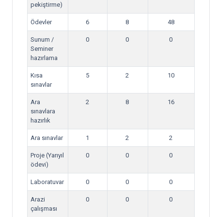
pekiştirme)
Ödevler
6
8
48
Sunum /
0
0
0
Seminer
hazırlama
Kısa
5
2
10
sınavlar
Ara
2
8
16
sınavlara
hazırlık
Ara sınavlar
1
2
2
Proje (Yarıyıl
0
0
0
ödevi)
Laboratuvar
0
0
0
Arazi
0
0
0
çalışması