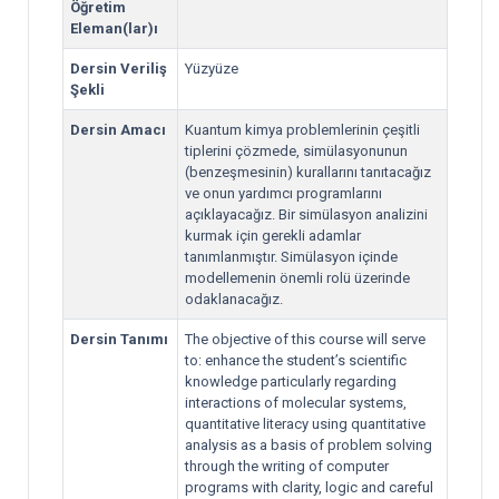
Öğretim
Eleman(lar)ı
Dersin Veriliş
Yüzyüze
Şekli
Dersin Amacı
Kuantum kimya problemlerinin çeşitli
tiplerini çözmede, simülasyonunun
(benzeşmesinin) kurallarını tanıtacağız
ve onun yardımcı programlarını
açıklayacağız. Bir simülasyon analizini
kurmak için gerekli adamlar
tanımlanmıştır. Simülasyon içinde
modellemenin önemli rolü üzerinde
odaklanacağız.
Dersin Tanımı
The objective of this course will serve
to: enhance the student’s scientific
knowledge particularly regarding
interactions of molecular systems,
quantitative literacy using quantitative
analysis as a basis of problem solving
through the writing of computer
programs with clarity, logic and careful