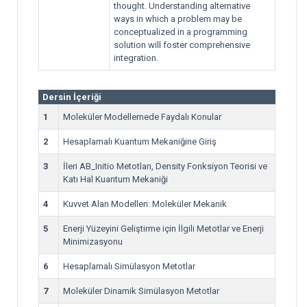
thought. Understanding alternative
ways in which a problem may be
conceptualized in a programming
solution will foster comprehensive
integration.
Dersin İçeriği
1
Moleküler Modellemede Faydalı Konular
2
Hesaplamalı Kuantum Mekaniğine Giriş
3
İleri AB_Initio Metotları, Density Fonksiyon Teorisi ve
Katı Hal Kuantum Mekaniği
4
Kuvvet Alan Modelleri: Moleküler Mekanik
5
Enerji Yüzeyini Geliştirme için İlgili Metotlar ve Enerji
Minimizasyonu
6
Hesaplamalı Simülasyon Metotlar
7
Moleküler Dinamik Simülasyon Metotlar