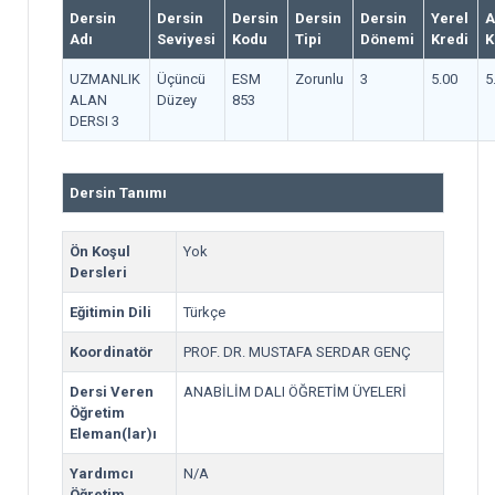
Dersin
Dersin
Dersin
Dersin
Dersin
Yerel
A
Adı
Seviyesi
Kodu
Tipi
Dönemi
Kredi
K
UZMANLIK
Üçüncü
ESM
Zorunlu
3
5.00
5
ALAN
Düzey
853
DERSI 3
Dersin Tanımı
Ön Koşul
Yok
Dersleri
Eğitimin Dili
Türkçe
Koordinatör
PROF. DR. MUSTAFA SERDAR GENÇ
Dersi Veren
ANABİLİM DALI ÖĞRETİM ÜYELERİ
Öğretim
Eleman(lar)ı
Yardımcı
N/A
Öğretim