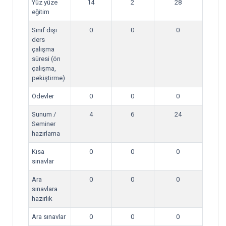
Yüz yüze
14
2
28
eğitim
Sınıf dışı
0
0
0
ders
çalışma
süresi (ön
çalışma,
pekiştirme)
Ödevler
0
0
0
Sunum /
4
6
24
Seminer
hazırlama
Kısa
0
0
0
sınavlar
Ara
0
0
0
sınavlara
hazırlık
Ara sınavlar
0
0
0