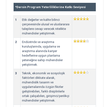
*
Dersin Program Yeterliliklerine Katkı Seviyesi
1
Etik değerler ve kalite bilinci
çerçevesinde ulusal ve uluslararası
taleplere cevap verecek nitelikte
mühendisler yetiştirmek.
2
Endüstride ve araştırma
kuruluşlarında, uygulama ve
araştırma alanında kariyer
hedeflerine uygun planlama
yeteneğine sahip mühendisler
yetiştirmek.
3
Teknik, ekonomik ve sosyolojik
faktörleri dikkate alarak,
mühendislik tasarım ve
uygulamalarında özgün fikirler
geliştirebilen, farklı disiplinlerle
ortak çalışabilen, girişimci/yenlikçi
mühendisler yetiştirmek.