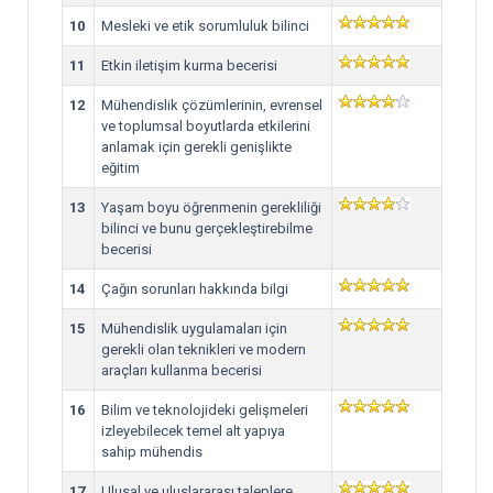
10
Mesleki ve etik sorumluluk bilinci
11
Etkin iletişim kurma becerisi
12
Mühendislik çözümlerinin, evrensel
ve toplumsal boyutlarda etkilerini
anlamak için gerekli genişlikte
eğitim
13
Yaşam boyu öğrenmenin gerekliliği
bilinci ve bunu gerçekleştirebilme
becerisi
14
Çağın sorunları hakkında bilgi
15
Mühendislik uygulamaları için
gerekli olan teknikleri ve modern
araçları kullanma becerisi
16
Bilim ve teknolojideki gelişmeleri
izleyebilecek temel alt yapıya
sahip mühendis
17
Ulusal ve uluslararası taleplere