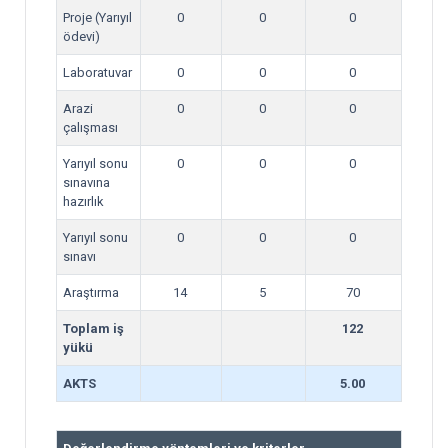
Proje (Yarıyıl
0
0
0
ödevi)
Laboratuvar
0
0
0
Arazi
0
0
0
çalışması
Yarıyıl sonu
0
0
0
sınavına
hazırlık
Yarıyıl sonu
0
0
0
sınavı
Araştırma
14
5
70
Toplam iş
122
yükü
AKTS
5.00