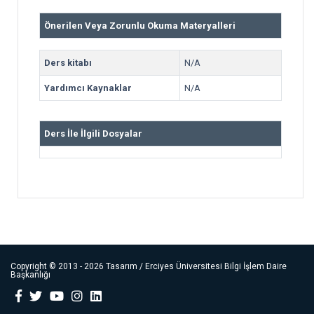
Önerilen Veya Zorunlu Okuma Materyalleri
Ders kitabı
N/A
Yardımcı Kaynaklar
N/A
Ders İle İlgili Dosyalar
Copyright ©
2013 - 2026
Tasarım / Erciyes Üniversitesi Bilgi İşlem Daire
Başkanlığı