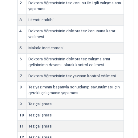
2
Doktora öğrencisinin tez konusu ile ilgili çalışmaların
yapılması
3
Literatür takibi
4
Doktora öğrencisinin doktora tez konusuna karar
verilmesi
5
Makale incelenmesi
6
Doktora öğrencisinin doktora tez çalışmalarını
gelişimimn devamlı olarak kontrol edilmesi
7
Doktora öğrencisinin tez yazımın kontrol edilmesi
8
Tez yazımının başarıyla sonuçlanıp savunulması için
gerekli çalışmanın yapılması
9
Tez çalışması
10
Tez çalışması
11
Tez çalışması
12
Tez çalışması