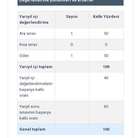
Değerlendirme yöntemleri ve kriterler
Yarıyıl içi
Sayısı
Katkı Yüzdesi
değerlendirme
Ara sınav
1
50
Kısa sınav
0
0
Ödev
1
50
Yarıyıl içi toplam
100
Yarıyıl içi
40
değerlendirmelerin
başarıya katkı
oranı
Yarıyıl sonu
60
sınavının başarıya
katkı oranı
Genel toplam
100