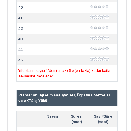
40
41
42
43
44
45
Yıldızların sayısı 1’den (en az) 5’e (en fazla) kadar katkı
seviyesini ifade eder
Planlanan Öğretim Faaliyetleri, Öğretme Metodları
ve AKTS İş Yükü
Sayısı
Süresi
Sayı*Süre
(saat)
(saat)