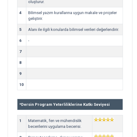
oluşturur.
4
Bilimsel yazım kurallarına uygun makale ve projeler
geliştirir.
5
Alanı ile ilgili konularda bilimsel verileri değerlendirir.
6
-
7
8
9
10
*
Dersin Program Yeterliliklerine Katkı Seviyesi
1
Matematik, fen ve mühendislik
becerilerini uygulama becerisi.