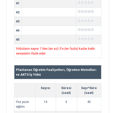
41
42
43
44
45
Yıldızların sayısı 1’den (en az) 5’e (en fazla) kadar katkı
seviyesini ifade eder
Planlanan Öğretim Faaliyetleri, Öğretme Metodları
ve AKTS İş Yükü
Sayısı
Süresi
Sayı*Süre
(saat)
(saat)
Yüz yüze
14
3
42
eğitim