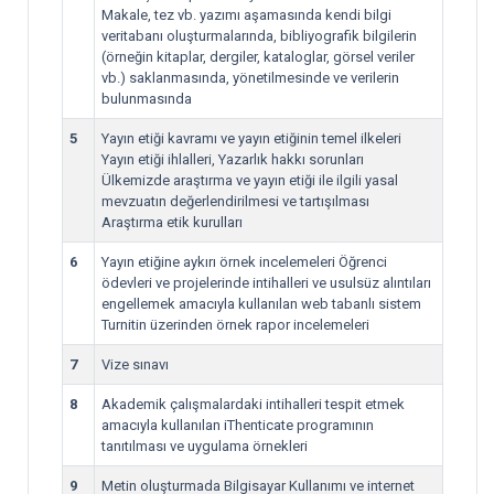
Makale, tez vb. yazımı aşamasında kendi bilgi
veritabanı oluşturmalarında, bibliyografik bilgilerin
(örneğin kitaplar, dergiler, kataloglar, görsel veriler
vb.) saklanmasında, yönetilmesinde ve verilerin
bulunmasında
5
Yayın etiği kavramı ve yayın etiğinin temel ilkeleri
Yayın etiği ihlalleri, Yazarlık hakkı sorunları
Ülkemizde araştırma ve yayın etiği ile ilgili yasal
mevzuatın değerlendirilmesi ve tartışılması
Araştırma etik kurulları
6
Yayın etiğine aykırı örnek incelemeleri Öğrenci
ödevleri ve projelerinde intihalleri ve usulsüz alıntıları
engellemek amacıyla kullanılan web tabanlı sistem
Turnitin üzerinden örnek rapor incelemeleri
7
Vize sınavı
8
Akademik çalışmalardaki intihalleri tespit etmek
amacıyla kullanılan iThenticate programının
tanıtılması ve uygulama örnekleri
9
Metin oluşturmada Bilgisayar Kullanımı ve internet