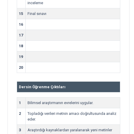
inceleme
15
Final sınavı
16
17
18
19
20
Dersin Öğrenme Çıktıları
1
Bilimsel araştırmanın evrelerini uygular.
2
Topladığı verileri metnin amacı doğrultusunda analiz
eder.
3
Araştırdığı kaynaklardan yaralanarak yeni metinler