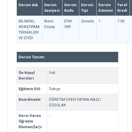
Dersin Adı
Dersin
Dersin
Dersin
Dersin
Yerel
Seviyesi
Kodu
Tipi
Dönemi
Kredi
BİLİMSEL
İkinci
ETM
Zorunlu
1
7.50
ARAŞTIRMA
Düzey
599
TEKNİKLERİ
VE ETİĞİ
Dersin Tanımı
Ön Koşul
Yok
Dersleri
Eğitimin Dili
Türkçe
Koordinatör
ÖĞRETİM ÜYESİ FATMA NAZLI
ÖZSOLAK
Dersi Veren
-
Öğretim
Eleman(lar)ı