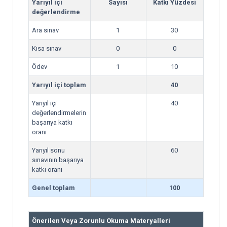
Yarıyıl içi
Sayısı
Katkı Yüzdesi
değerlendirme
Ara sınav
1
30
Kısa sınav
0
0
Ödev
1
10
Yarıyıl içi toplam
40
Yarıyıl içi
40
değerlendirmelerin
başarıya katkı
oranı
Yarıyıl sonu
60
sınavının başarıya
katkı oranı
Genel toplam
100
Önerilen Veya Zorunlu Okuma Materyalleri