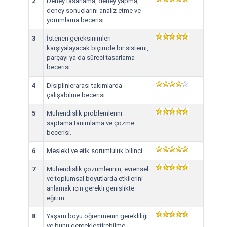
2
Deney tasarlama, deney yapma,
deney sonuçlarını analiz etme ve
yorumlama becerisi.
3
İstenen gereksinimleri
karşıyalayacak biçimde bir sistemi,
parçayı ya da süreci tasarlama
becerisi.
4
Disiplinlerarası takımlarda
çalışabilme becerisi.
5
Mühendislik problemlerini
saptama tanımlama ve çözme
becerisi.
6
Mesleki ve etik sorumluluk bilinci.
7
Mühendislik çözümlerinin, evrensel
ve toplumsal boyutlarda etkilerini
anlamak için gerekli genişlikte
eğitim.
8
Yaşam boyu öğrenmenin gerekliliği
ve bunu gerçekleştirebilme