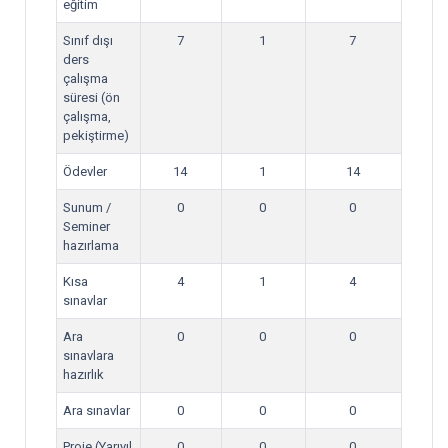
eğitim
Sınıf dışı
7
1
7
ders
çalışma
süresi (ön
çalışma,
pekiştirme)
Ödevler
14
1
14
Sunum /
0
0
0
Seminer
hazırlama
Kısa
4
1
4
sınavlar
Ara
0
0
0
sınavlara
hazırlık
Ara sınavlar
0
0
0
Proje (Yarıyıl
0
0
0