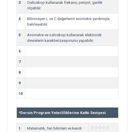
3
Osiloskop kullanarak frekans, periyot, genlik
ölçebilir.
4
Bilinmeyen L ve C değerlerini avometre yardımıyla
belirleyebilir.
5
Avometre ve osloskop kullanarak elektronik
devrelerin karakterizasyonunu yapabilir.
6
7
8
9
10
*
Dersin Program Yeterliliklerine Katkı Seviyesi
1
Matematik, fen bilimleri ve kendi