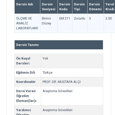
Dersin Adı
Dersin
Dersin
Dersin
Dersin
Yerel
Seviyesi
Kodu
Tipi
Dönemi
Kredi
ÖLÇME VE
Birinci
EM 211
Zorunlu
3
2.00
ANALİZ
Düzey
LABORATUARI
Dersin Tanımı
Ön Koşul
Yok
Dersleri
Eğitimin Dili
Türkçe
Koordinatör
PROF. DR. MUSTAFA ALÇI
Dersi Veren
Araştırma Görevlileri
Öğretim
Eleman(lar)ı
Yardımcı
Araştırma Görevlileri
Öğretim