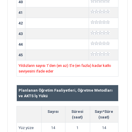
40
41
42
43
44
45
Yıldızların sayısı 1’den (en az) 5’e (en fazla) kadar katkı
seviyesini ifade eder
Planlanan Öğretim Faaliyetleri, Öğretme Metodları
ve AKTS İş Yükü
Sayısı
Süresi
Sayı*Süre
(saat)
(saat)
Yüz yüze
14
1
14