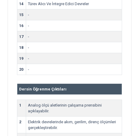
14
Türev Alıcı Ve İntegre Edici Devreler
15
-
16
-
17
-
18
-
19
-
20
-
Dersin Öğrenme Çıktıları
1
Analog ölçü aletlerinin çalışama prensibini
açıklayabilir.
2
Elektrik devrelerinde akım, gerilim, direnç ölçümleri
gerçekleştirebilir.