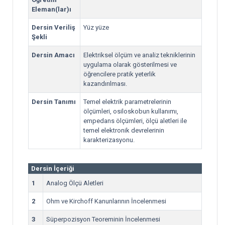
Eleman(lar)ı
Dersin Veriliş
Yüz yüze
Şekli
Dersin Amacı
Elektriksel ölçüm ve analiz tekniklerinin
uygulama olarak gösterilmesi ve
öğrencilere pratik yeterlik
kazandırılması.
Dersin Tanımı
Temel elektrik parametrelerinin
ölçümleri, osiloskobun kullanımı,
empedans ölçümleri, ölçü aletleri ile
temel elektronik devrelerinin
karakterizasyonu.
Dersin İçeriği
1
Analog Ölçü Aletleri
2
Ohm ve Kirchoff Kanunlarının İncelenmesi
3
Süperpozisyon Teoreminin İncelenmesi