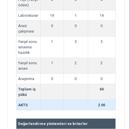
ödevi)
Laboratuvar
14
1
14
Arazi
0
0
0
çalışması
Yarıyıl sonu
1
5
5
sınavına
hazırlık
Yarıyıl sonu
1
2
2
sınavı
Araştırma
0
0
0
Toplam iş
60
yükü
AKTS
2.00
Değerlendirme yöntemleri ve kriterler