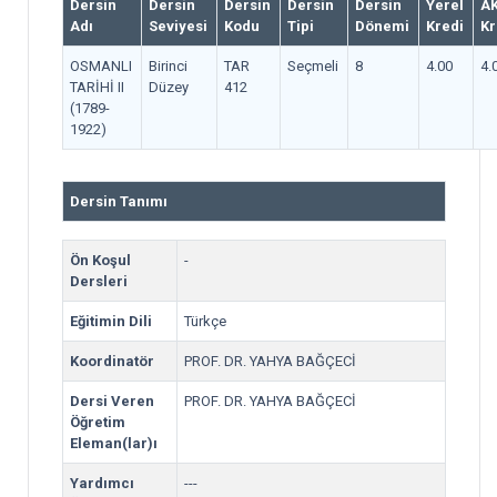
Dersin
Dersin
Dersin
Dersin
Dersin
Yerel
A
Adı
Seviyesi
Kodu
Tipi
Dönemi
Kredi
Kr
OSMANLI
Birinci
TAR
Seçmeli
8
4.00
4.
TARİHİ II
Düzey
412
(1789-
1922)
Dersin Tanımı
Ön Koşul
-
Dersleri
Eğitimin Dili
Türkçe
Koordinatör
PROF. DR. YAHYA BAĞÇECİ
Dersi Veren
PROF. DR. YAHYA BAĞÇECİ
Öğretim
Eleman(lar)ı
Yardımcı
---