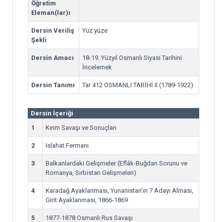
Öğretim
Eleman(lar)ı
Dersin Veriliş
Yüz yüze
Şekli
Dersin Amacı
18-19. Yüzyıl Osmanlı Siyasi Tarihini
İncelemek
Dersin Tanımı
Tar 412 OSMANLI TARİHİ II (1789-1922)
Dersin İçeriği
1
Kırım Savaşı ve Sonuçları
2
Islahat Fermanı
3
Balkanlardaki Gelişmeler (Eflâk-Buğdan Sorunu ve
Romanya, Sırbistan Gelişmeleri)
4
Karadağ Ayaklanması, Yunanistan’ın 7 Adayı Alması,
Girit Ayaklanması, 1866-1869
5
1877-1878 Osmanlı Rus Savaşı