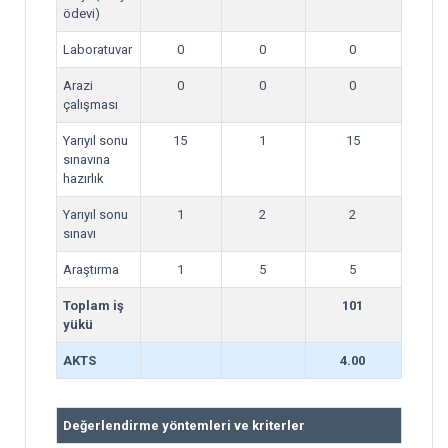
ödevi)
Laboratuvar
0
0
0
Arazi
0
0
0
çalışması
Yarıyıl sonu
15
1
15
sınavına
hazırlık
Yarıyıl sonu
1
2
2
sınavı
Araştırma
1
5
5
Toplam iş
101
yükü
AKTS
4.00
Değerlendirme yöntemleri ve kriterler