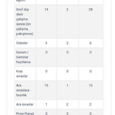
eğitim
Sınıf dışı
14
2
28
ders
çalışma
süresi (ön
çalışma,
pekiştirme)
Ödevler
3
2
6
Sunum /
0
0
0
Seminer
hazırlama
Kısa
0
0
0
sınavlar
Ara
15
1
15
sınavlara
hazırlık
Ara sınavlar
1
2
2
Proje (Yarıyıl
0
0
0