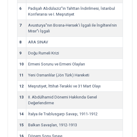
6
Padişah Abdülaziz''in Tahttan İndirilmesi, İstanbul
Konferansı ve I. Meşrutiyet
7
Avusturya''nın Bosna-Hersek’i İşgali ile İngiltere’nin
Mısır''ı İşgali
8
ARA SINAV
9
Doğu Rumeli Krizi
10
Ermeni Sorunu ve Ermeni Olayları
11
Yeni Osmanlılar (Jön Türk) Hareketi
12
Meşrutiyet, İttihat-Terakki ve 31 Mart Olayı
13
II. Abdülhamid Dönemi Hakkında Genel
Değerlendirme
14
İtalya ile Trablusgarp Savaşı, 1911-1912
15
Balkan Savaşları, 1912-1913
16
Dönem Sonu Sınavı