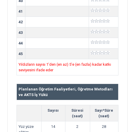
40
41
42
43
44
45
Yıldızların sayısı 1’den (en az) 5’e (en fazla) kadar katkı
seviyesini ifade eder
Planlanan Öğretim Faaliyetleri, Öğretme Metodları
ve AKTS İş Yükü
Sayısı
Süresi
Sayı*Süre
(saat)
(saat)
Yüz yüze
14
2
28