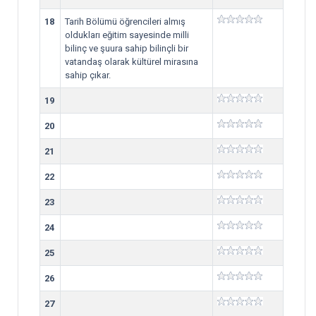
18
Tarih Bölümü öğrencileri almış
oldukları eğitim sayesinde milli
bilinç ve şuura sahip bilinçli bir
vatandaş olarak kültürel mirasına
sahip çıkar.
19
20
21
22
23
24
25
26
27