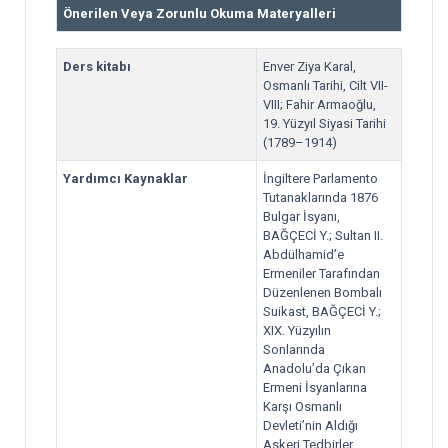
Önerilen Veya Zorunlu Okuma Materyalleri
Ders kitabı
Enver Ziya Karal,
Osmanlı Tarihi, Cilt VII-
VIII; Fahir Armaoğlu,
19. Yüzyıl Siyasi Tarihi
(1789–1914)
Yardımcı Kaynaklar
İngiltere Parlamento
Tutanaklarında 1876
Bulgar İsyanı,
BAĞÇECİ Y.; Sultan II.
Abdülhamid’e
Ermeniler Tarafından
Düzenlenen Bombalı
Suikast, BAĞÇECİ Y.;
XIX. Yüzyılın
Sonlarında
Anadolu’da Çıkan
Ermeni İsyanlarına
Karşı Osmanlı
Devleti’nin Aldığı
Askeri Tedbirler,