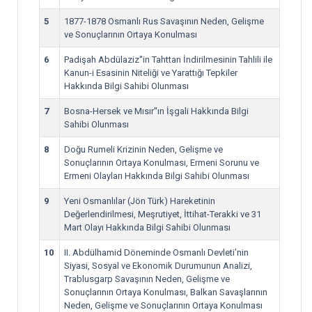
5
1877-1878 Osmanlı Rus Savaşının Neden, Gelişme
ve Sonuçlarının Ortaya Konulması
6
Padişah Abdülaziz''in Tahttan İndirilmesinin Tahlili ile
Kanun-i Esasinin Niteliği ve Yarattığı Tepkiler
Hakkında Bilgi Sahibi Olunması
7
Bosna-Hersek ve Mısır''ın İşgali Hakkında Bilgi
Sahibi Olunması
8
Doğu Rumeli Krizinin Neden, Gelişme ve
Sonuçlarının Ortaya Konulması, Ermeni Sorunu ve
Ermeni Olayları Hakkında Bilgi Sahibi Olunması
9
Yeni Osmanlılar (Jön Türk) Hareketinin
Değerlendirilmesi, Meşrutiyet, İttihat-Terakki ve 31
Mart Olayı Hakkında Bilgi Sahibi Olunması
10
II. Abdülhamid Döneminde Osmanlı Devleti’nin
Siyasi, Sosyal ve Ekonomik Durumunun Analizi,
Trablusgarp Savaşının Neden, Gelişme ve
Sonuçlarının Ortaya Konulması, Balkan Savaşlarının
Neden, Gelişme ve Sonuçlarının Ortaya Konulması