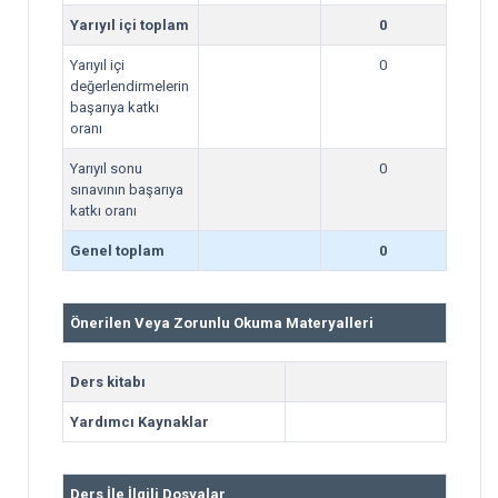
Yarıyıl içi toplam
0
Yarıyıl içi
0
değerlendirmelerin
başarıya katkı
oranı
Yarıyıl sonu
0
sınavının başarıya
katkı oranı
Genel toplam
0
Önerilen Veya Zorunlu Okuma Materyalleri
Ders kitabı
Yardımcı Kaynaklar
Ders İle İlgili Dosyalar