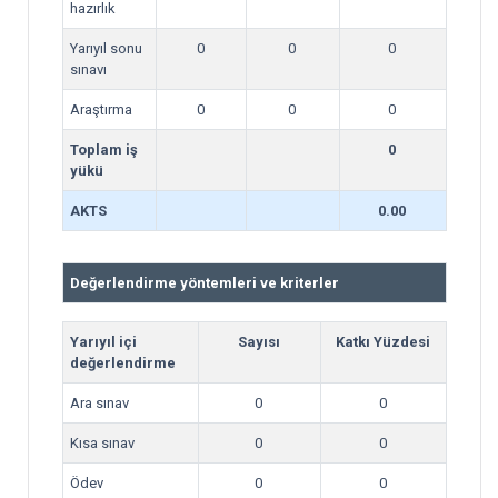
hazırlık
Yarıyıl sonu
0
0
0
sınavı
Araştırma
0
0
0
Toplam iş
0
yükü
AKTS
0.00
Değerlendirme yöntemleri ve kriterler
Yarıyıl içi
Sayısı
Katkı Yüzdesi
değerlendirme
Ara sınav
0
0
Kısa sınav
0
0
Ödev
0
0