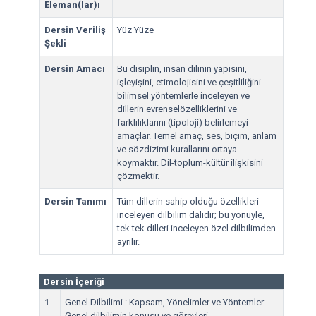
Eleman(lar)ı
Dersin Veriliş
Yüz Yüze
Şekli
Dersin Amacı
Bu disiplin, insan dilinin yapısını,
işleyişini, etimolojisini ve çeşitliliğini
bilimsel yöntemlerle inceleyen ve
dillerin evrenselözelliklerini ve
farklılıklarını (tipoloji) belirlemeyi
amaçlar. Temel amaç, ses, biçim, anlam
ve sözdizimi kurallarını ortaya
koymaktır. Dil-toplum-kültür ilişkisini
çözmektir.
Dersin Tanımı
Tüm dillerin sahip olduğu özellikleri
inceleyen dilbilim dalıdır; bu yönüyle,
tek tek dilleri inceleyen özel dilbilimden
ayrılır.
Dersin İçeriği
1
Genel Dilbilimi : Kapsam, Yönelimler ve Yöntemler.
Genel dilbilimin konusu ve görevleri