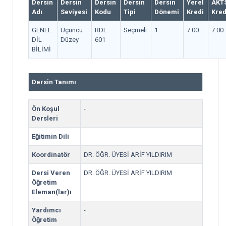
Dersin
Dersin
Dersin
Dersin
Dersin
Yerel
AKT
Adı
Seviyesi
Kodu
Tipi
Dönemi
Kredi
Kred
GENEL
Üçüncü
RDE
Seçmeli
1
7.00
7.00
DİL
Düzey
601
BİLİMİ
Dersin Tanımı
Ön Koşul
-
Dersleri
Eğitimin Dili
Koordinatör
DR. ÖĞR. ÜYESİ ARİF YILDIRIM
Dersi Veren
DR. ÖĞR. ÜYESİ ARİF YILDIRIM
Öğretim
Eleman(lar)ı
Yardımcı
-
Öğretim