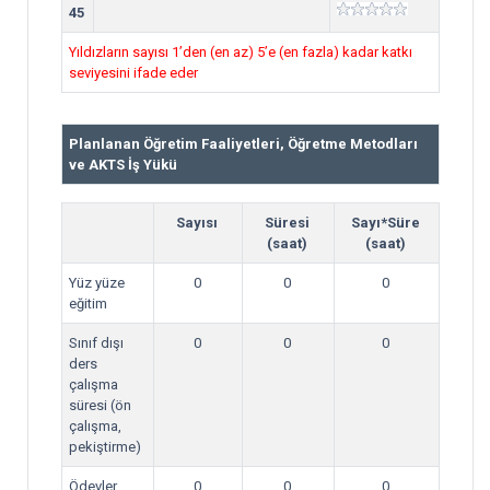
45
Yıldızların sayısı 1’den (en az) 5’e (en fazla) kadar katkı
seviyesini ifade eder
Planlanan Öğretim Faaliyetleri, Öğretme Metodları
ve AKTS İş Yükü
Sayısı
Süresi
Sayı*Süre
(saat)
(saat)
Yüz yüze
0
0
0
eğitim
Sınıf dışı
0
0
0
ders
çalışma
süresi (ön
çalışma,
pekiştirme)
Ödevler
0
0
0