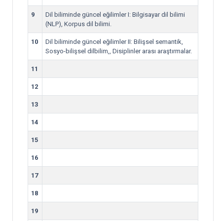
9
Dil biliminde güncel eğilimler I: Bilgisayar dil bilimi
(NLP), Korpus dil bilimi.
10
Dil biliminde güncel eğilimler II: Bilişsel semantik,
Sosyo-bilişsel dilbilim,, Disiplinler arası araştırmalar.
11
12
13
14
15
16
17
18
19