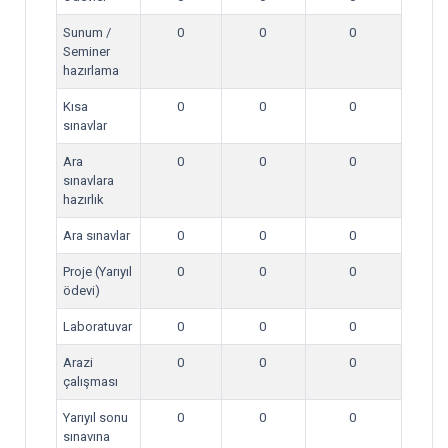
Sunum /
0
0
0
Seminer
hazırlama
Kısa
0
0
0
sınavlar
Ara
0
0
0
sınavlara
hazırlık
Ara sınavlar
0
0
0
Proje (Yarıyıl
0
0
0
ödevi)
Laboratuvar
0
0
0
Arazi
0
0
0
çalışması
Yarıyıl sonu
0
0
0
sınavına