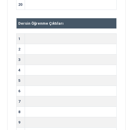
20
Dersin Öğrenme Çıktıları
1
2
3
4
5
6
7
8
9