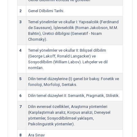
2
Genel Dilbilimi Tarihi.
3
Temel yönelimler ve okullar I: Yapısalcılık (Ferdinand
de Saussure), İşlevselcilik (Roman Jakobson, M.M.
Bahtin), Üretici dilbilgisi (Generatif - Noam
Chomsky).
4
Temel yönelimler ve okullar II: Bilişsel dilbilim
(George Lakoff, Ronald Langacker) ve
Sosyodilbilim (William Labov). Lehçeler ve dil
normları.
5
Dilin temel düzeylerine (I) genel bir bakış: Fonetik ve
fonoloji, Morfoloji, Sentaks.
6
Dilin temel düzeyleri II: Semantik, Pragmatik, Stilistik.
7
Dilin evrensel özellikleri, Araştırma yöntemleri
(Karşılaştırmalı analiz, Korpus analizi, Deneysel
yöntemler, Sosyodilbilimsel yaklaşım,
Psikolinguistik yöntemler).
8
Ara Sınav