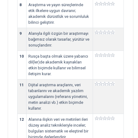
8
Araştırma ve yayın süreçlerinde
etik ilkelere uygun davranır;
akademik dürüstlük ve sorumluluk
bilinci geliştirir.
9
Alanıyla ilgili özgün bir araştırmayı
bağımsız olarak tasarlar, yürütür ve
sonuçlandırır.
10
Rusça başta olmak üzere yabancı
dil(ler)de akademik kaynakları
etkin biçimde kullanır ve bilimsel
iletişim kurar.
11
Dijital araştırma araçlarını, veri
tabanlarını ve akademik yazılım
uygulamalarını (referans yönetimi,
metin analizi vb.) etkin biçimde
kullanır.
12
Alanına ilişkin veri ve metinleri ileri
düzey analiz teknikleriyle inceler;
bulguları sistematik ve eleştirel bir
biçimde değerlendirir.