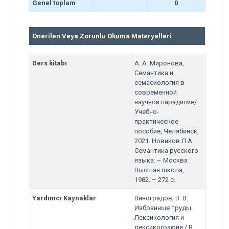
Genel toplam
0
Önerilen Veya Zorunlu Okuma Materyalleri
Ders kitabı
А. А. Миронова,
Семантика и
семасиология в
современной
научной парадигме/
Учебно-
практическое
пособие, Челябинск,
2021. Новиков Л.А.
Семантика русского
языка. – Москва :
Высшая школа,
1982. – 272 с.
Yardımcı Kaynaklar
Виноградов, В. В.
Избранные труды.
Лексикология и
лексикография / В.