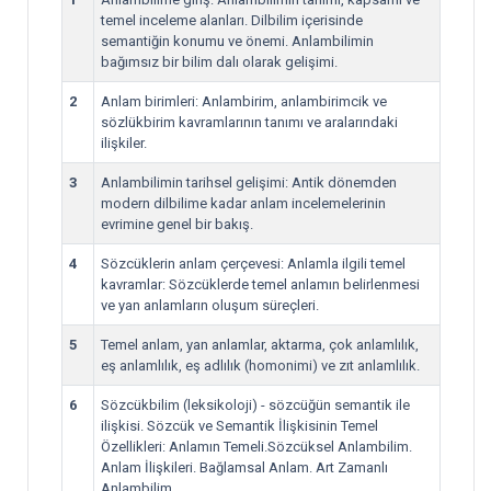
temel inceleme alanları. Dilbilim içerisinde
semantiğin konumu ve önemi. Anlambilimin
bağımsız bir bilim dalı olarak gelişimi.
2
Anlam birimleri: Anlambirim, anlambirimcik ve
sözlükbirim kavramlarının tanımı ve aralarındaki
ilişkiler.
3
Anlambilimin tarihsel gelişimi: Antik dönemden
modern dilbilime kadar anlam incelemelerinin
evrimine genel bir bakış.
4
Sözcüklerin anlam çerçevesi: Anlamla ilgili temel
kavramlar: Sözcüklerde temel anlamın belirlenmesi
ve yan anlamların oluşum süreçleri.
5
Temel anlam, yan anlamlar, aktarma, çok anlamlılık,
eş anlamlılık, eş adlılık (homonimi) ve zıt anlamlılık.
6
Sözcükbilim (leksikoloji) - sözcüğün semantik ile
ilişkisi. Sözcük ve Semantik İlişkisinin Temel
Özellikleri: Anlamın Temeli.Sözcüksel Anlambilim.
Anlam İlişkileri. Bağlamsal Anlam. Art Zamanlı
Anlambilim.