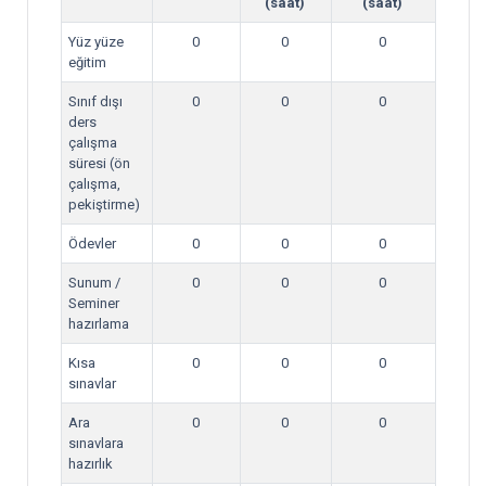
(saat)
(saat)
Yüz yüze
0
0
0
eğitim
Sınıf dışı
0
0
0
ders
çalışma
süresi (ön
çalışma,
pekiştirme)
Ödevler
0
0
0
Sunum /
0
0
0
Seminer
hazırlama
Kısa
0
0
0
sınavlar
Ara
0
0
0
sınavlara
hazırlık