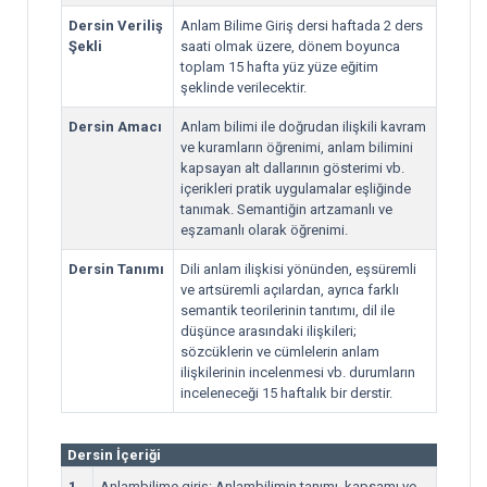
Dersin Veriliş
Anlam Bilime Giriş dersi haftada 2 ders
Şekli
saati olmak üzere, dönem boyunca
toplam 15 hafta yüz yüze eğitim
şeklinde verilecektir.
Dersin Amacı
Anlam bilimi ile doğrudan ilişkili kavram
ve kuramların öğrenimi, anlam bilimini
kapsayan alt dallarının gösterimi vb.
içerikleri pratik uygulamalar eşliğinde
tanımak. Semantiğin artzamanlı ve
eşzamanlı olarak öğrenimi.
Dersin Tanımı
Dili anlam ilişkisi yönünden, eşsüremli
ve artsüremli açılardan, ayrıca farklı
semantik teorilerinin tanıtımı, dil ile
düşünce arasındaki ilişkileri;
sözcüklerin ve cümlelerin anlam
ilişkilerinin incelenmesi vb. durumların
inceleneceği 15 haftalık bir derstir.
Dersin İçeriği
1
Anlambilime giriş: Anlambilimin tanımı, kapsamı ve