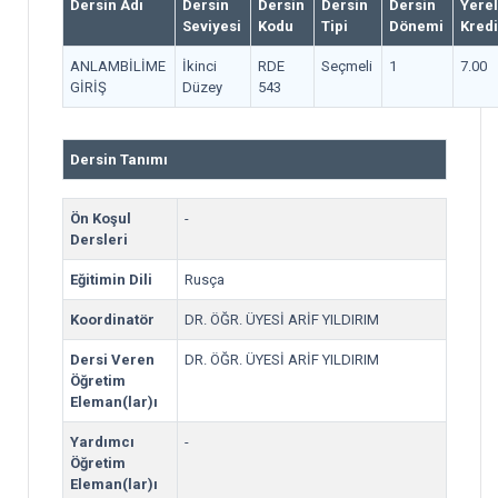
Dersin Adı
Dersin
Dersin
Dersin
Dersin
Yerel
Seviyesi
Kodu
Tipi
Dönemi
Kredi
ANLAMBİLİME
İkinci
RDE
Seçmeli
1
7.00
GİRİŞ
Düzey
543
Dersin Tanımı
Ön Koşul
-
Dersleri
Eğitimin Dili
Rusça
Koordinatör
DR. ÖĞR. ÜYESİ ARİF YILDIRIM
Dersi Veren
DR. ÖĞR. ÜYESİ ARİF YILDIRIM
Öğretim
Eleman(lar)ı
Yardımcı
-
Öğretim
Eleman(lar)ı