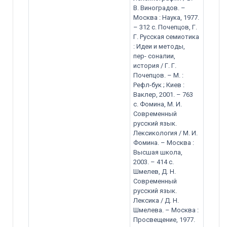
В. Виноградов. –
Москва : Наука, 1977.
– 312 с. Почепцов, Г.
Г. Русская семиотика
: Идеи и методы,
пер- соналии,
история / Г. Г.
Почепцов. – М. :
Рефл-бук ; Киев :
Ваклер, 2001. – 763
с. Фомина, М. И.
Современный
русский язык.
Лексикология / М. И.
Фомина. – Москва :
Высшая школа,
2003. – 414 с.
Шмелев, Д. Н.
Современный
русский язык.
Лексика / Д. Н.
Шмелева. – Москва :
Просвещение, 1977.