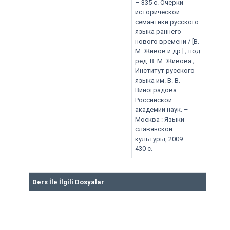
– 335 с. Очерки
исторической
семантики русского
языка раннего
нового времени / [В.
М. Живов и др.] ; под
ред. В. М. Живова ;
Институт русского
языка им. В. В.
Виноградова
Российской
академии наук. –
Москва : Языки
славянской
культуры, 2009. –
430 с.
Ders İle İlgili Dosyalar