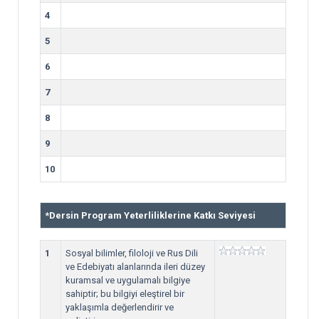
4
5
6
7
8
9
10
*
Dersin Program Yeterliliklerine Katkı Seviyesi
1
Sosyal bilimler, filoloji ve Rus Dili
ve Edebiyatı alanlarında ileri düzey
kuramsal ve uygulamalı bilgiye
sahiptir; bu bilgiyi eleştirel bir
yaklaşımla değerlendirir ve