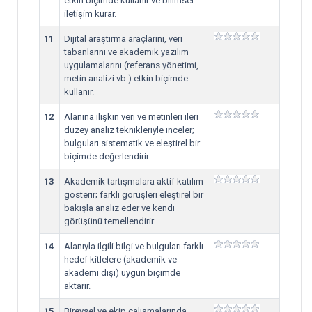
etkin biçimde kullanır ve bilimsel
iletişim kurar.
11
Dijital araştırma araçlarını, veri
tabanlarını ve akademik yazılım
uygulamalarını (referans yönetimi,
metin analizi vb.) etkin biçimde
kullanır.
12
Alanına ilişkin veri ve metinleri ileri
düzey analiz teknikleriyle inceler;
bulguları sistematik ve eleştirel bir
biçimde değerlendirir.
13
Akademik tartışmalara aktif katılım
gösterir; farklı görüşleri eleştirel bir
bakışla analiz eder ve kendi
görüşünü temellendirir.
14
Alanıyla ilgili bilgi ve bulguları farklı
hedef kitlelere (akademik ve
akademi dışı) uygun biçimde
aktarır.
15
Bireysel ve ekip çalışmalarında