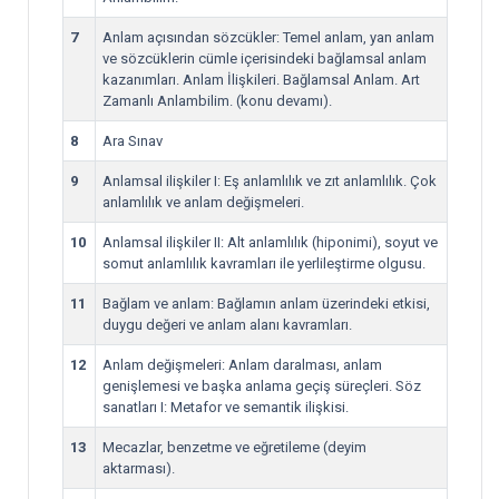
7
Anlam açısından sözcükler: Temel anlam, yan anlam
ve sözcüklerin cümle içerisindeki bağlamsal anlam
kazanımları. Anlam İlişkileri. Bağlamsal Anlam. Art
Zamanlı Anlambilim. (konu devamı).
8
Ara Sınav
9
Anlamsal ilişkiler I: Eş anlamlılık ve zıt anlamlılık. Çok
anlamlılık ve anlam değişmeleri.
10
Anlamsal ilişkiler II: Alt anlamlılık (hiponimi), soyut ve
somut anlamlılık kavramları ile yerlileştirme olgusu.
11
Bağlam ve anlam: Bağlamın anlam üzerindeki etkisi,
duygu değeri ve anlam alanı kavramları.
12
Anlam değişmeleri: Anlam daralması, anlam
genişlemesi ve başka anlama geçiş süreçleri. Söz
sanatları I: Metafor ve semantik ilişkisi.
13
Mecazlar, benzetme ve eğretileme (deyim
aktarması).