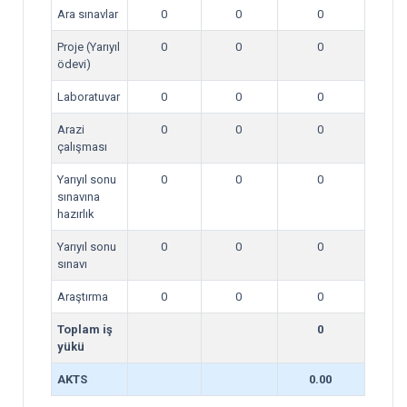
Ara sınavlar
0
0
0
Proje (Yarıyıl
0
0
0
ödevi)
Laboratuvar
0
0
0
Arazi
0
0
0
çalışması
Yarıyıl sonu
0
0
0
sınavına
hazırlık
Yarıyıl sonu
0
0
0
sınavı
Araştırma
0
0
0
Toplam iş
0
yükü
AKTS
0.00