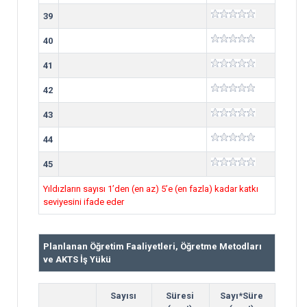
39
40
41
42
43
44
45
Yıldızların sayısı 1’den (en az) 5’e (en fazla) kadar katkı
seviyesini ifade eder
Planlanan Öğretim Faaliyetleri, Öğretme Metodları
ve AKTS İş Yükü
Sayısı
Süresi
Sayı*Süre