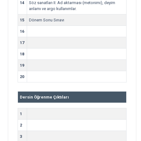
14
Söz sanatları II: Ad aktarması (metonimi), deyim
anlamı ve argo kullanımlar.
15
Dönem Sonu Sınavı
16
17
18
19
20
Dersin Öğrenme Çıktıları
1
2
3