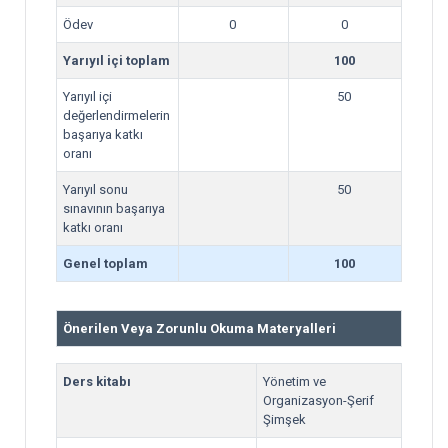
Ödev
0
0
Yarıyıl içi toplam
100
Yarıyıl içi
50
değerlendirmelerin
başarıya katkı
oranı
Yarıyıl sonu
50
sınavının başarıya
katkı oranı
Genel toplam
100
Önerilen Veya Zorunlu Okuma Materyalleri
Ders kitabı
Yönetim ve
Organizasyon-Şerif
Şimşek