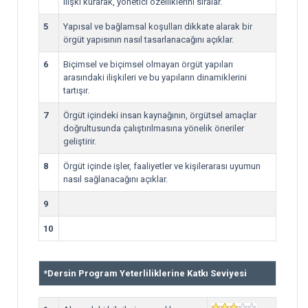
ilişki kurarak, yönetici özelliklerini sıralar.
5
Yapısal ve bağlamsal koşulları dikkate alarak bir
örgüt yapısının nasıl tasarlanacağını açıklar.
6
Biçimsel ve biçimsel olmayan örgüt yapıları
arasındaki ilişkileri ve bu yapıların dinamiklerini
tartışır.
7
Örgüt içindeki insan kaynağının, örgütsel amaçlar
doğrultusunda çalıştırılmasına yönelik öneriler
geliştirir.
8
Örgüt içinde işler, faaliyetler ve kişilerarası uyumun
nasıl sağlanacağını açıklar.
9
10
*
Dersin Program Yeterliliklerine Katkı Seviyesi