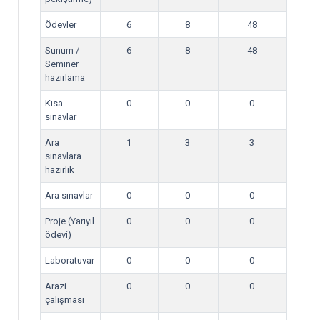
Ödevler
6
8
48
Sunum /
6
8
48
Seminer
hazırlama
Kısa
0
0
0
sınavlar
Ara
1
3
3
sınavlara
hazırlık
Ara sınavlar
0
0
0
Proje (Yarıyıl
0
0
0
ödevi)
Laboratuvar
0
0
0
Arazi
0
0
0
çalışması