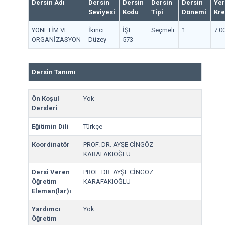
Dersin Adı
Dersin
Dersin
Dersin
Dersin
Yer
Seviyesi
Kodu
Tipi
Dönemi
Kre
YÖNETİM VE
İkinci
İŞL
Seçmeli
1
7.0
ORGANİZASYON
Düzey
573
Dersin Tanımı
Ön Koşul
Yok
Dersleri
Eğitimin Dili
Türkçe
Koordinatör
PROF. DR. AYŞE CİNGÖZ
KARAFAKIOĞLU
Dersi Veren
PROF. DR. AYŞE CİNGÖZ
Öğretim
KARAFAKIOĞLU
Eleman(lar)ı
Yardımcı
Yok
Öğretim