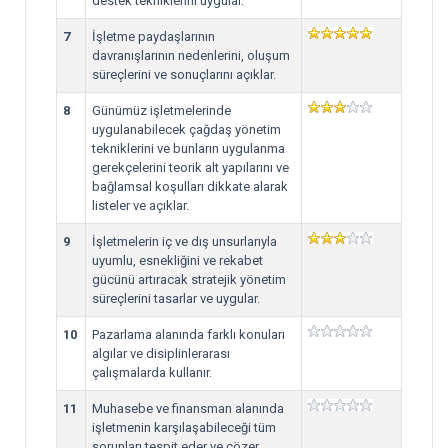
destek tekniklerini uygular.
7
İşletme paydaşlarının
davranışlarının nedenlerini, oluşum
süreçlerini ve sonuçlarını açıklar.
8
Günümüz işletmelerinde
uygulanabilecek çağdaş yönetim
tekniklerini ve bunların uygulanma
gerekçelerini teorik alt yapılarını ve
bağlamsal koşulları dikkate alarak
listeler ve açıklar.
9
İşletmelerin iç ve dış unsurlarıyla
uyumlu, esnekliğini ve rekabet
gücünü artıracak stratejik yönetim
süreçlerini tasarlar ve uygular.
10
Pazarlama alanında farklı konuları
algılar ve disiplinlerarası
çalışmalarda kullanır.
11
Muhasebe ve finansman alanında
işletmenin karşılaşabileceği tüm
sorunları tespit eder ve çözer.