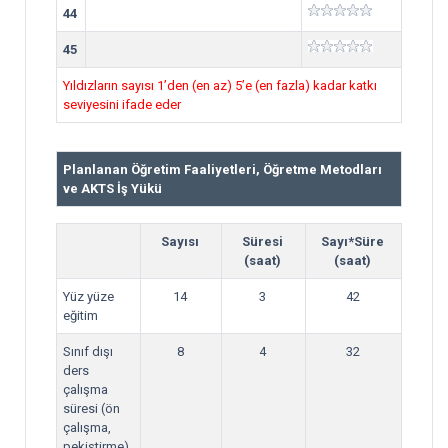
44
45
Yıldızların sayısı 1’den (en az) 5’e (en fazla) kadar katkı
seviyesini ifade eder
Planlanan Öğretim Faaliyetleri, Öğretme Metodları
ve AKTS İş Yükü
Sayısı
Süresi
Sayı*Süre
(saat)
(saat)
Yüz yüze
14
3
42
eğitim
Sınıf dışı
8
4
32
ders
çalışma
süresi (ön
çalışma,
pekiştirme)