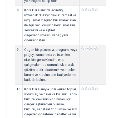
yetkinliğine sahip olur.
8
Kore Dili alanında edindiği
uzmanlık düzeyindeki kuramsal ve
uygulamalı bilgileri kullanarak alanı
ile ilgili yeni düşüncelerin analizini,
sentezini ve eleştirel
değerlendirmesini yapar, yeni
öneriler getirir.
9
Özgün bir çalışmayı, programı veya
projeyi zamanında ve istenilen
nitelikte gerçekleştirir, ekip
çalışmalarında sorumluluk alarak
çözüm üretir, akademik ve mesleki
kurum ve kuruluşların faaliyetlerine
katkıda bulunur.
10
Kore Dili alanıyla ilgili verileri toplar,
yorumlar, belgeler ve kullanır. Tarihi-
kültürel çevrenin korunması için
gerçekleştirilenleri bilimsel,
kültürel, sanatsal, toplumsal ve etik
değerleri gözeterek denetler ve bu