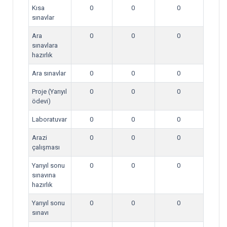
Kısa
0
0
0
sınavlar
Ara
0
0
0
sınavlara
hazırlık
Ara sınavlar
0
0
0
Proje (Yarıyıl
0
0
0
ödevi)
Laboratuvar
0
0
0
Arazi
0
0
0
çalışması
Yarıyıl sonu
0
0
0
sınavına
hazırlık
Yarıyıl sonu
0
0
0
sınavı