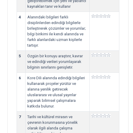
geliştirebilmek için yerli ve yabancı
kaynakları tanır ve kullanır
4
Alanındaki bilgileri farklı
disiplinlerden edindiği bilgilerle
birleştirerek çözümler ve yorumlar;
bilgi birikimi ile kendi alanında ve
farklı alanlardaki uzman kişilerle
tartışır.
5
Özgün bir konuyu araştırır, kavrar
ve edindiği verileri yorumlayarak
bilginin sınırlarını genişletir.
6
Kore Dili alanında edindiği bilgileri
kullanarak projeler yürütür ve
alanına yenilik getirecek
uluslararası ve ulusal yayınlar
yaparak bilimsel çalışmalara
katkıda bulunur.
7
Tarihi ve kültürel mirasın ve
çevrenin korunmasına yönelik
olarak ilgili alanda çalışma