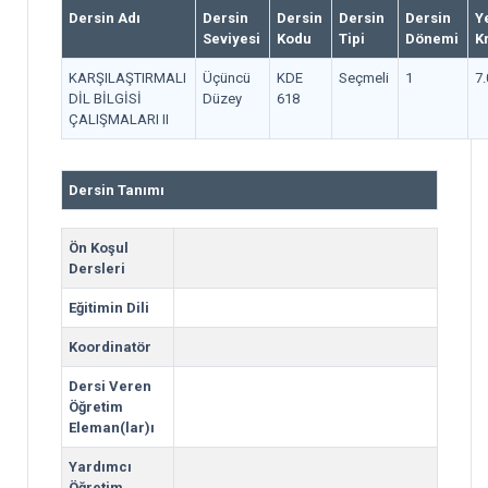
Dersin Adı
Dersin
Dersin
Dersin
Dersin
Y
Seviyesi
Kodu
Tipi
Dönemi
K
KARŞILAŞTIRMALI
Üçüncü
KDE
Seçmeli
1
7.
DİL BİLGİSİ
Düzey
618
ÇALIŞMALARI II
Dersin Tanımı
Ön Koşul
Dersleri
Eğitimin Dili
Koordinatör
Dersi Veren
Öğretim
Eleman(lar)ı
Yardımcı
Öğretim