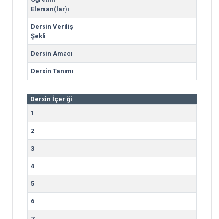
Eleman(lar)ı
Dersin Veriliş
Şekli
Dersin Amacı
Dersin Tanımı
Dersin İçeriği
1
2
3
4
5
6
7