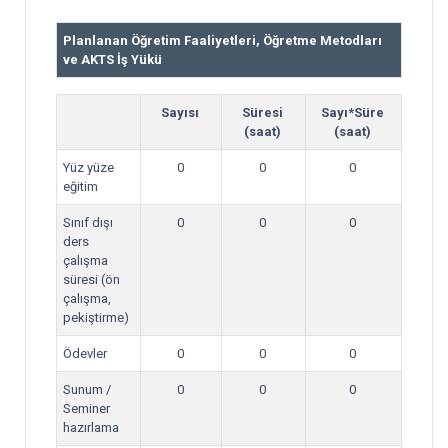
Planlanan Öğretim Faaliyetleri, Öğretme Metodları
ve AKTS İş Yükü
Sayısı
Süresi
Sayı*Süre
(saat)
(saat)
Yüz yüze
0
0
0
eğitim
Sınıf dışı
0
0
0
ders
çalışma
süresi (ön
çalışma,
pekiştirme)
Ödevler
0
0
0
Sunum /
0
0
0
Seminer
hazırlama