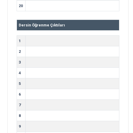
20
Dersin Öğrenme Çıktıları
1
2
3
4
5
6
7
8
9