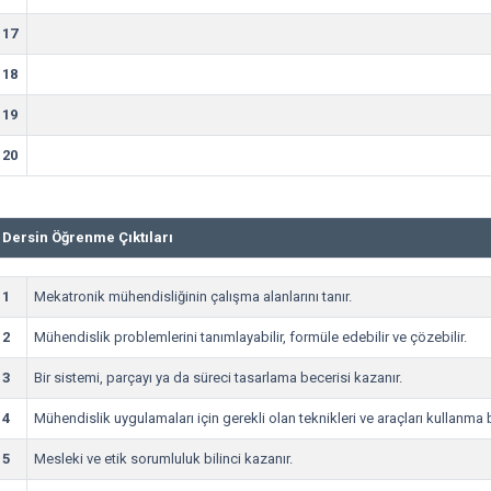
17
18
19
20
Dersin Öğrenme Çıktıları
1
Mekatronik mühendisliğinin çalışma alanlarını tanır.
2
Mühendislik problemlerini tanımlayabilir, formüle edebilir ve çözebilir.
3
Bir sistemi, parçayı ya da süreci tasarlama becerisi kazanır.
4
Mühendislik uygulamaları için gerekli olan teknikleri ve araçları kullanma 
5
Mesleki ve etik sorumluluk bilinci kazanır.