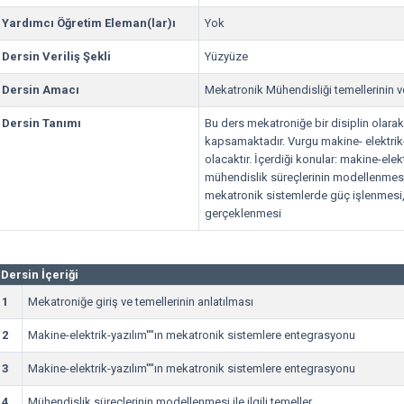
Yardımcı Öğretim Eleman(lar)ı
Yok
Dersin Veriliş Şekli
Yüzyüze
Dersin Amacı
Mekatronik Mühendisliği temellerinin ve
Dersin Tanımı
Bu ders mekatroniğe bir disiplin olara
kapsamaktadır. Vurgu makine- elektrik-
olacaktır. İçerdiği konular: makine-ele
mühendislik süreçlerinin modellenmesi il
mekatronik sistemlerde güç işlenmesi,
gerçeklenmesi
Dersin İçeriği
1
Mekatroniğe giriş ve temellerinin anlatılması
2
Makine-elektrik-yazılım''''ın mekatronik sistemlere entegrasyonu
3
Makine-elektrik-yazılım''''ın mekatronik sistemlere entegrasyonu
4
Mühendislik süreçlerinin modellenmesi ile ilgili temeller