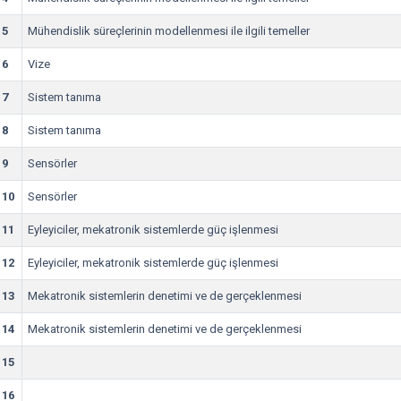
5
Mühendislik süreçlerinin modellenmesi ile ilgili temeller
6
Vize
7
Sistem tanıma
8
Sistem tanıma
9
Sensörler
10
Sensörler
11
Eyleyiciler, mekatronik sistemlerde güç işlenmesi
12
Eyleyiciler, mekatronik sistemlerde güç işlenmesi
13
Mekatronik sistemlerin denetimi ve de gerçeklenmesi
14
Mekatronik sistemlerin denetimi ve de gerçeklenmesi
15
16