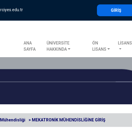
rciyes.edu.tr
GİRİŞ
ANA
ÜNİVERSİTE
ÖN
LİSAN
SAYFA
HAKKINDA
LİSANS
Mühendisliği
> MEKATRONİK MÜHENDİSLİĞİNE GİRİŞ