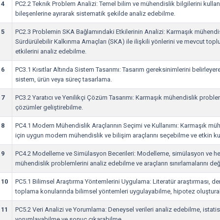
4
PC2.2 Teknik Problem Analizi: Temel bilim ve mühendislik bilgilerini kull
bileşenlerine ayırarak sistematik şekilde analiz edebilme.
5
PC2.3 Problemin SKA Bağlamındaki Etkilerinin Analizi: Karmaşık mühendi
Sürdürülebilir Kalkınma Amaçları (SKA) ile ilişkili yönlerini ve mevcut to
etkilerini analiz edebilme.
6
PC3.1 Kısıtlar Altında Sistem Tasarımı: Tasarım gereksinimlerini belirleyere
sistem, ürün veya süreç tasarlama.
7
PC3.2 Yaratıcı ve Yenilikçi Çözüm Tasarımı: Karmaşık mühendislik probleml
çözümler geliştirebilme.
8
PC4.1 Modern Mühendislik Araçlarının Seçimi ve Kullanımı: Karmaşık mü
için uygun modern mühendislik ve bilişim araçlarını seçebilme ve etkin k
9
PC4.2 Modelleme ve Simülasyon Becerileri: Modelleme, simülasyon ve he
mühendislik problemlerini analiz edebilme ve araçların sınırlamalarını de
10
PC5.1 Bilimsel Araştırma Yöntemlerini Uygulama: Literatür araştırması, d
toplama konularında bilimsel yöntemleri uygulayabilme, hipotez oluştura
11
PC5.2 Veri Analizi ve Yorumlama: Deneysel verileri analiz edebilme, istati
yorumlayabilme ve sonuç çıkarabilme.