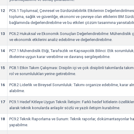
12
PC6.1 Toplumsal, Çevresel ve Sürdürülebilirlik Etkilerinin Değerlendirilme
topluma, sağlık ve güvenliğe, ekonomi ve çevreye olan etkilerini BM Sürd
bağlamında değerlendirebilme ve bu etkileri çözüm tasarımına yansıtabi
13
PC6.2 Hukuksal ve Ekonomik Sonuçları Değerlendirebilme: Mühendislik ç
ve ekonomik etkilerini analiz edebilme ve değerlendirebilme.
14
PC7.1 Mühendislik Etiği, Tarafsızlık ve Kapsayıcılık Bilinci: Etik sorumluluk,
ilkelerine uygun karar verebilme ve davranış sergileyebilme.
15
PC8.1 Etkin Takım Çalışması: Disiplin içi ve çok disiplinli takımlarda takı
rol ve sorumlulukları yerine getirebilme.
16
PC8.2 Liderlik ve Bireysel Sorumluluk: Takımı organize edebilme, karar a
alabilme.
17
PC9.1 Hedef Kitleye Uygun Teknik İletişim: Farklı hedef kitlelerin özellikler
alarak teknik konularda anlaşılır sözlü ve yazılı iletişim kurabilme.
18
PC9.2 Teknik Raporlama ve Sunum: Teknik raporlar, dokümantasyonlar haz
yapabilme.