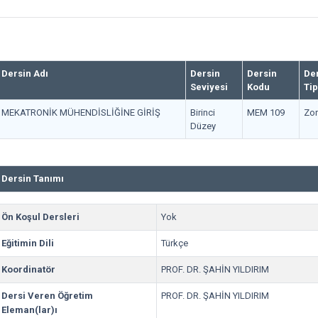
Dersin Adı
Dersin
Dersin
De
Seviyesi
Kodu
Tip
MEKATRONİK MÜHENDİSLİĞİNE GİRİŞ
Birinci
MEM 109
Zor
Düzey
Dersin Tanımı
Ön Koşul Dersleri
Yok
Eğitimin Dili
Türkçe
Koordinatör
PROF. DR. ŞAHİN YILDIRIM
Dersi Veren Öğretim
PROF. DR. ŞAHİN YILDIRIM
Eleman(lar)ı