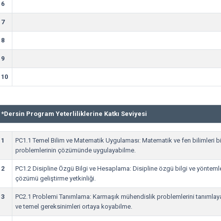
6
7
8
9
10
*
Dersin Program Yeterliliklerine Katkı Seviyesi
1
PC1.1 Temel Bilim ve Matematik Uygulaması: Matematik ve fen bilimleri bi
problemlerinin çözümünde uygulayabilme.
2
PC1.2 Disipline Özgü Bilgi ve Hesaplama: Disipline özgü bilgi ve yönteml
çözümü geliştirme yetkinliği.
3
PC2.1 Problemi Tanımlama: Karmaşık mühendislik problemlerini tanımlay
ve temel gereksinimleri ortaya koyabilme.