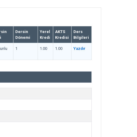
rsin
Dersin
Yerel
AKTS
Ders
i
Dönemi
Kredi
Kredisi
Bilgileri
unlu
1
1.00
1.00
Yazdır