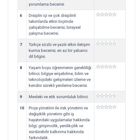
yorumlama becerisi.
6
Disiplin içi ve çok disiplinli
takımlarda etkin biçimde
çalışabilme becerisi; bireysel
çalışma becerisi.
7
Türkçe sözlü ve yazılı etkin iletişim
kurma becerisi; en az bir yabancı
dil bilgisi.
8
Yaşam boyu öğrenmenin gerekliliği
bilinci; bilgiye erişebilme, bilim ve
teknolojideki gelişmeleri izleme ve
kendini sürekli yenileme becerisi.
9
Mesleki ve etik sorumluluk bilinci.
10
Proje yönetimi ile risk yönetimi ve
değişiklik yönetimi gibi iş
hayatındaki uygulamalar hakkında
bilgi; girişimcilik, yenilikçilik ve
sürdürebilir kalkınma hakkında
farkındalık.