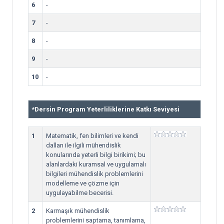
6
-
7
-
8
-
9
-
10
-
*
Dersin Program Yeterliliklerine Katkı Seviyesi
1
Matematik, fen bilimleri ve kendi
dalları ile ilgili mühendislik
konularında yeterli bilgi birikimi; bu
alanlardaki kuramsal ve uygulamalı
bilgileri mühendislik problemlerini
modelleme ve çözme için
uygulayabilme becerisi.
2
Karmaşık mühendislik
problemlerini saptama, tanımlama,