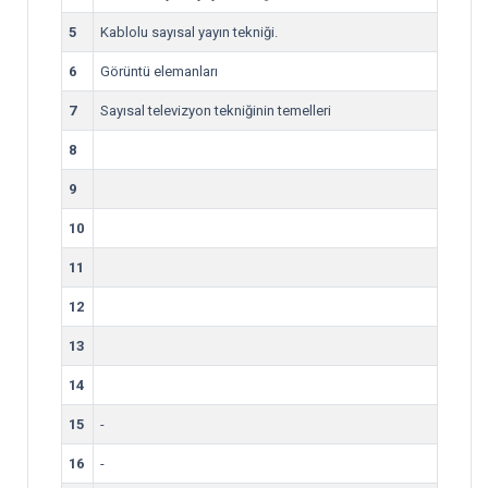
5
Kablolu sayısal yayın tekniği.
6
Görüntü elemanları
7
Sayısal televizyon tekniğinin temelleri
8
9
10
11
12
13
14
15
-
16
-