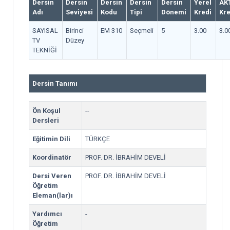
Dersin
Dersin
Dersin
Dersin
Dersin
Yerel
AK
Adı
Seviyesi
Kodu
Tipi
Dönemi
Kredi
Kre
SAYISAL
Birinci
EM 310
Seçmeli
5
3.00
3.0
TV
Düzey
TEKNİĞİ
Dersin Tanımı
Ön Koşul
--
Dersleri
Eğitimin Dili
TÜRKÇE
Koordinatör
PROF. DR. İBRAHİM DEVELİ
Dersi Veren
PROF. DR. İBRAHİM DEVELİ
Öğretim
Eleman(lar)ı
Yardımcı
-
Öğretim