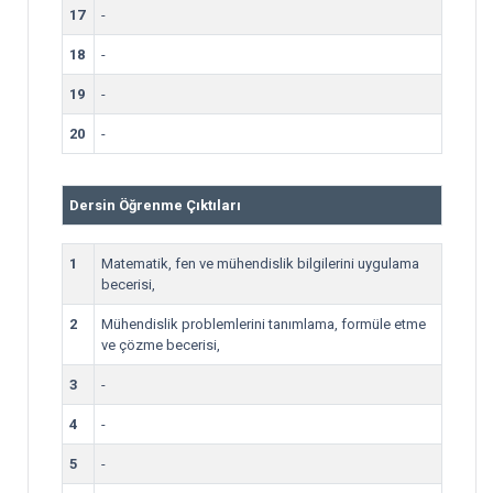
17
-
18
-
19
-
20
-
Dersin Öğrenme Çıktıları
1
Matematik, fen ve mühendislik bilgilerini uygulama
becerisi,
2
Mühendislik problemlerini tanımlama, formüle etme
ve çözme becerisi,
3
-
4
-
5
-