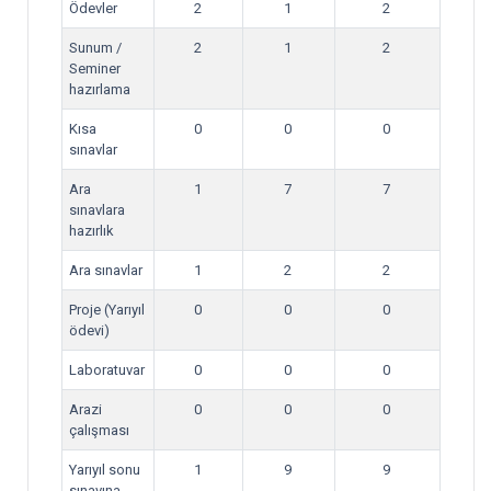
Ödevler
2
1
2
Sunum /
2
1
2
Seminer
hazırlama
Kısa
0
0
0
sınavlar
Ara
1
7
7
sınavlara
hazırlık
Ara sınavlar
1
2
2
Proje (Yarıyıl
0
0
0
ödevi)
Laboratuvar
0
0
0
Arazi
0
0
0
çalışması
Yarıyıl sonu
1
9
9
sınavına