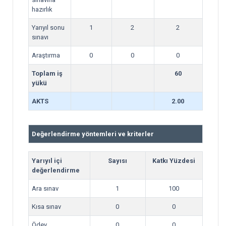
hazırlık
Yarıyıl sonu
1
2
2
sınavı
Araştırma
0
0
0
Toplam iş
60
yükü
AKTS
2.00
Değerlendirme yöntemleri ve kriterler
Yarıyıl içi
Sayısı
Katkı Yüzdesi
değerlendirme
Ara sınav
1
100
Kısa sınav
0
0
Ödev
0
0