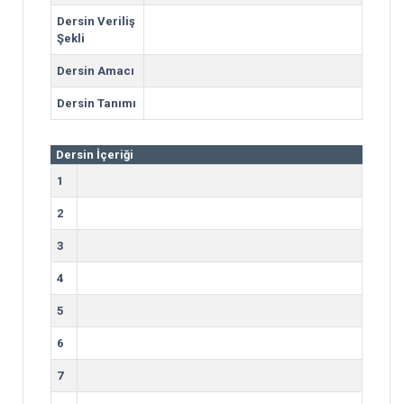
Dersin Veriliş
Şekli
Dersin Amacı
Dersin Tanımı
Dersin İçeriği
1
2
3
4
5
6
7