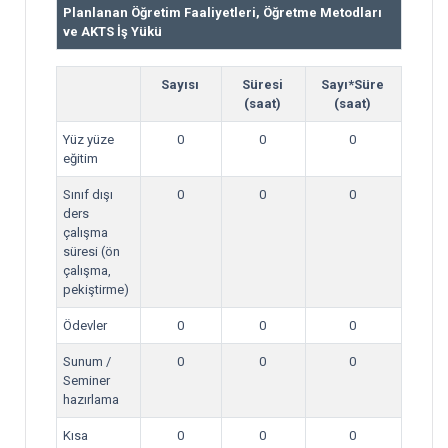
Planlanan Öğretim Faaliyetleri, Öğretme Metodları
ve AKTS İş Yükü
Sayısı
Süresi
Sayı*Süre
(saat)
(saat)
Yüz yüze
0
0
0
eğitim
Sınıf dışı
0
0
0
ders
çalışma
süresi (ön
çalışma,
pekiştirme)
Ödevler
0
0
0
Sunum /
0
0
0
Seminer
hazırlama
Kısa
0
0
0