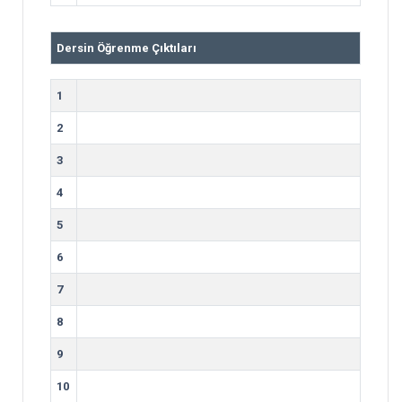
Dersin Öğrenme Çıktıları
1
2
3
4
5
6
7
8
9
10