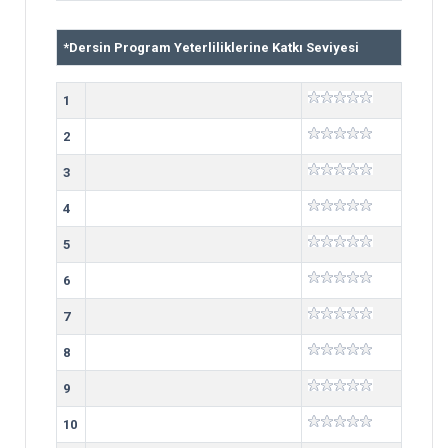
*
Dersin Program Yeterliliklerine Katkı Seviyesi
1
2
3
4
5
6
7
8
9
10