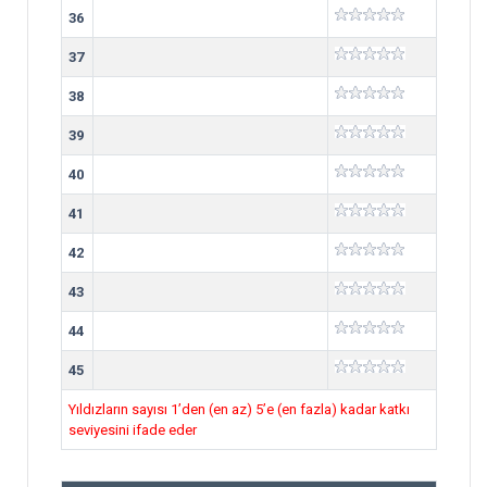
36
37
38
39
40
41
42
43
44
45
Yıldızların sayısı 1’den (en az) 5’e (en fazla) kadar katkı
seviyesini ifade eder