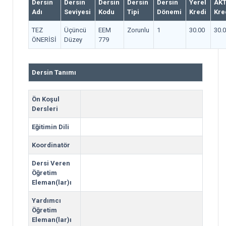
Dersin
Dersin
Dersin
Dersin
Dersin
Yerel
AK
Adı
Seviyesi
Kodu
Tipi
Dönemi
Kredi
Kre
TEZ
Üçüncü
EEM
Zorunlu
1
30.00
30.
ÖNERİSİ
Düzey
779
Dersin Tanımı
Ön Koşul
Dersleri
Eğitimin Dili
Koordinatör
Dersi Veren
Öğretim
Eleman(lar)ı
Yardımcı
Öğretim
Eleman(lar)ı