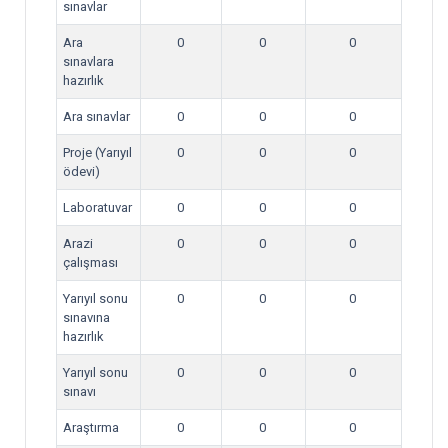
sınavlar
Ara
0
0
0
sınavlara
hazırlık
Ara sınavlar
0
0
0
Proje (Yarıyıl
0
0
0
ödevi)
Laboratuvar
0
0
0
Arazi
0
0
0
çalışması
Yarıyıl sonu
0
0
0
sınavına
hazırlık
Yarıyıl sonu
0
0
0
sınavı
Araştırma
0
0
0