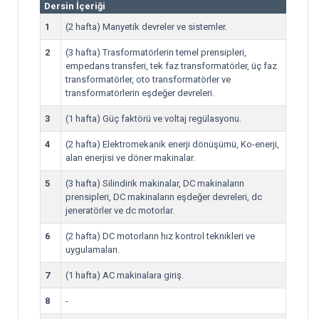
Dersin İçeriği
1
(2 hafta) Manyetik devreler ve sistemler.
2
(3 hafta) Trasformatörlerin temel prensipleri,
empedans transferi, tek faz transformatörler, üç faz
transformatörler, oto transformatörler ve
transformatörlerin eşdeğer devreleri.
3
(1 hafta) Güç faktörü ve voltaj regülasyonu.
4
(2 hafta) Elektromekanik enerji dönüşümü, Ko-enerji,
alan enerjisi ve döner makinalar.
5
(3 hafta) Silindirik makinalar, DC makinaların
prensipleri, DC makinaların eşdeğer devreleri, dc
jeneratörler ve dc motorlar.
6
(2 hafta) DC motorların hız kontrol teknikleri ve
uygulamaları.
7
(1 hafta) AC makinalara giriş.
8
-