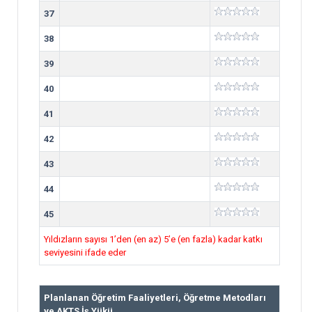
37
38
39
40
41
42
43
44
45
Yıldızların sayısı 1’den (en az) 5’e (en fazla) kadar katkı
seviyesini ifade eder
Planlanan Öğretim Faaliyetleri, Öğretme Metodları
ve AKTS İş Yükü