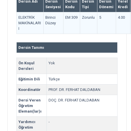
Dersin Adı
Dersin
Dersin
Dersin
Dersin
Yerel
Seviyesi
Kodu
Tipi
Dönemi
Kredi
ELEKTRİK
Birinci
EM 309
Zorunlu
5
4.00
MAKİNALARI
Düzey
I
Dersin Tanımı
Ön Koşul
Yok
Dersleri
Eğitimin Dili
Türkçe
Koordinatör
PROF. DR. FERHAT DALDABAN
Dersi Veren
DOÇ. DR. FERHAT DALDABAN
Öğretim
Eleman(lar)ı
Yardımcı
-
Öğretim