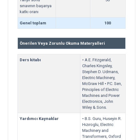
sınavının başarıya
katkı oranı
Genel toplam
100
Önerilen Veya Zorunlu Okuma Materyalleri
Ders kitabı
• A.E. Fitzgerald,
Charles Kingsley,
Stephen D. Udmans,
Electric Machinery,
McGraw Hill • P.C. Sen,
Principles of Electric
Machines and Power
Electronics, John
Wiley & Sons.
Yardımcı Kaynaklar
• B.S. Guru, Huseyin R.
Hızıroglu, Electric
Machinery and
Transformers, Oxford