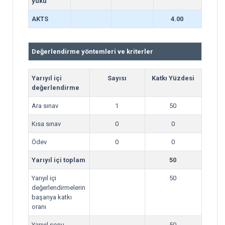
yükü
AKTS
4.00
Değerlendirme yöntemleri ve kriterler
Yarıyıl içi
Sayısı
Katkı Yüzdesi
değerlendirme
Ara sınav
1
50
Kısa sınav
0
0
Ödev
0
0
Yarıyıl içi toplam
50
Yarıyıl içi
50
değerlendirmelerin
başarıya katkı
oranı
Yarıyıl sonu
50