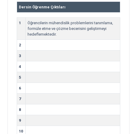
Dersin Öğrenme Çıktıları
1
Öğrencilerin mühendislik problemlerini tanımlama,
formüle etme ve çözme becerisini geliştirmeyi
hedeflemektedir.
2
3
4
5
6
7
8
9
10