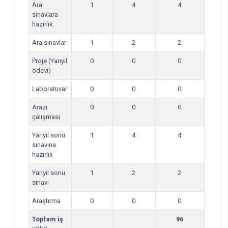
Ara
1
4
4
sınavlara
hazırlık
Ara sınavlar
1
2
2
Proje (Yarıyıl
0
0
0
ödevi)
Laboratuvar
0
0
0
Arazi
0
0
0
çalışması
Yarıyıl sonu
1
4
4
sınavına
hazırlık
Yarıyıl sonu
1
2
2
sınavı
Araştırma
0
0
0
Toplam iş
96