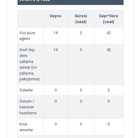
Sayısı
Süresi
Sayı*Süre
(saat)
(saat)
Yüz yüze
14
3
42
eğitim
Sınıf dışı
14
3
42
ders
çalışma
süresi (ön
çalışma,
pekiştirme)
Ödevler
0
0
0
Sunum /
0
0
0
Seminer
hazırlama
Kısa
0
0
0
sınavlar