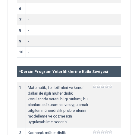
6
-
7
-
8
-
9
-
10
-
*
Dersin Program Yeterliliklerine Katkı Seviyesi
1
Matematik, fen bilimleri ve kendi
dalları ile ilgili mühendislik
konularında yeterli bilgi birikimi; bu
alanlardaki kuramsal ve uygulamalı
bilgileri mühendislik problemlerini
modelleme ve çözme için
uygulayabilme becerisi.
2
Karmaşık mühendislik