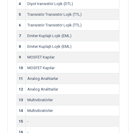
4
Diyot transistör Lojik (DTL)
5
Transistör Transistör Lojik (TTL)
6
Transistör Transistör Lojik (TTL)
7
Emiter Kuplajlı Lojik (EML)
8
Emiter Kuplajlı Lojik (EML)
9
MOSFET Kapılar
10
MOSFET Kapılar
11
Analog Anahtarlar
12
Analog Anahtarlar
13
Multivibratörler
14
Multivibratörler
15
-
16
-