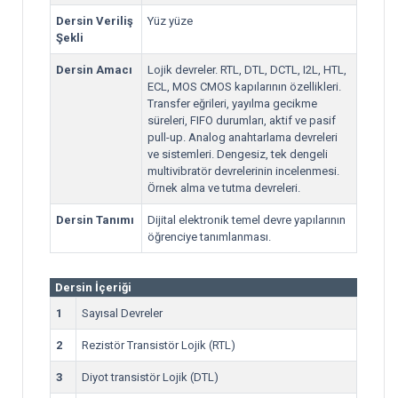
Dersin Veriliş
Yüz yüze
Şekli
Dersin Amacı
Lojik devreler. RTL, DTL, DCTL, I2L, HTL,
ECL, MOS CMOS kapılarının özellikleri.
Transfer eğrileri, yayılma gecikme
süreleri, FIFO durumları, aktif ve pasif
pull-up. Analog anahtarlama devreleri
ve sistemleri. Dengesiz, tek dengeli
multivibratör devrelerinin incelenmesi.
Örnek alma ve tutma devreleri.
Dersin Tanımı
Dijital elektronik temel devre yapılarının
öğrenciye tanımlanması.
Dersin İçeriği
1
Sayısal Devreler
2
Rezistör Transistör Lojik (RTL)
3
Diyot transistör Lojik (DTL)