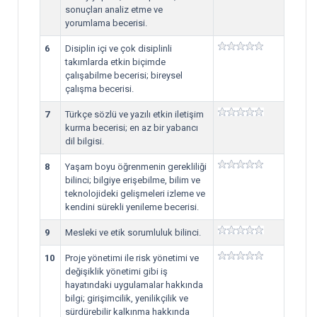
sonuçları analiz etme ve
yorumlama becerisi.
6
Disiplin içi ve çok disiplinli
takımlarda etkin biçimde
çalışabilme becerisi; bireysel
çalışma becerisi.
7
Türkçe sözlü ve yazılı etkin iletişim
kurma becerisi; en az bir yabancı
dil bilgisi.
8
Yaşam boyu öğrenmenin gerekliliği
bilinci; bilgiye erişebilme, bilim ve
teknolojideki gelişmeleri izleme ve
kendini sürekli yenileme becerisi.
9
Mesleki ve etik sorumluluk bilinci.
10
Proje yönetimi ile risk yönetimi ve
değişiklik yönetimi gibi iş
hayatındaki uygulamalar hakkında
bilgi; girişimcilik, yenilikçilik ve
sürdürebilir kalkınma hakkında