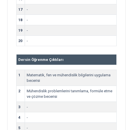
17
-
18
-
19
-
20
-
Dersin Öğrenme Çıktıları
1
Matematik, fen ve mühendislik bilgilerini uygulama
becerisi
2
Mühendislik problemlerini tanımlama, formüle etme
ve çözme becerisi
3
-
4
-
5
-