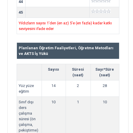
44
45
Yıldızların sayısı 1’den (en az) 5’e (en fazla) kadar katkı
seviyesini ifade eder
Planlanan Öğretim Faaliyetleri, Öğretme Metodları
ve AKTS İş Yükü
Sayısı
Süresi
Sayı*Süre
(saat)
(saat)
Yüz yüze
14
2
28
eğitim
Sınıf dışı
10
1
10
ders
çalışma
süresi (ön
çalışma,
pekiştirme)