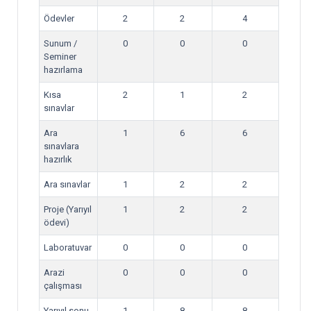
Ödevler
2
2
4
Sunum /
0
0
0
Seminer
hazırlama
Kısa
2
1
2
sınavlar
Ara
1
6
6
sınavlara
hazırlık
Ara sınavlar
1
2
2
Proje (Yarıyıl
1
2
2
ödevi)
Laboratuvar
0
0
0
Arazi
0
0
0
çalışması
Yarıyıl sonu
1
8
8