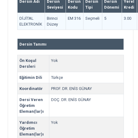
Dersin Adı
Dersin
Dersin
Dersin
Dersin
Yerel
Seviyesi
Kodu
Tipi
Dönemi
Kredi
DİJİTAL
Birinci
EM 316
Seçmeli
5
3.00
ELEKTRONİK
Düzey
Dersin Tanımı
Ön Koşul
Yok
Dersleri
Eğitimin Dili
Türkçe
Koordinatör
PROF. DR. ENİS GÜNAY
Dersi Veren
DOÇ. DR. ENİS GÜNAY
Öğretim
Eleman(lar)ı
Yardımcı
Yok
Öğretim
Eleman(lar)ı