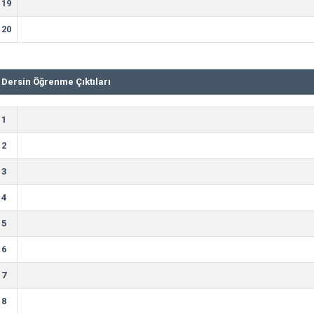
19
20
Dersin Öğrenme Çıktıları
1
2
3
4
5
6
7
8