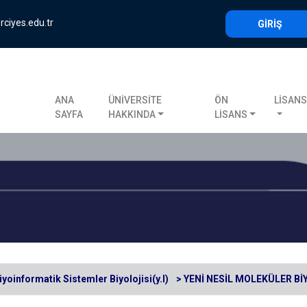
rciyes.edu.tr
GİRİŞ
ANA
ÜNİVERSİTE
ÖN
LİSAN
SAYFA
HAKKINDA
LİSANS
iyoinformatik Sistemler Biyolojisi(y.l)
> YENİ NESİL MOLEKÜLER Bİ