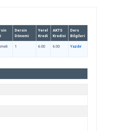
rsin
Dersin
Yerel
AKTS
Ders
i
Dönemi
Kredi
Kredisi
Bilgileri
meli
1
6.00
6.00
Yazdır