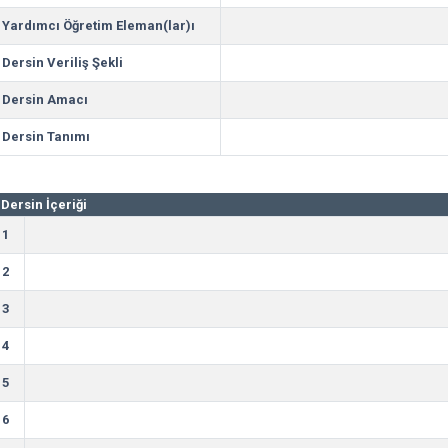
Yardımcı Öğretim Eleman(lar)ı
Dersin Veriliş Şekli
Dersin Amacı
Dersin Tanımı
Dersin İçeriği
1
2
3
4
5
6