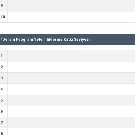
9
10
*
Dersin Program Yeterliliklerine Katkı Seviyesi
1
2
3
4
5
6
7
8