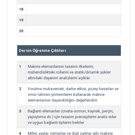
18
19
20
Dersin Öğrenme Çıktıları
1
Makine elemanlarının tasarım ilkelerini,
mühendislikteki rollerini ve statik/dinamik yükler
altındaki dayanım analizlerini açıklar.
2
Yorulma mukavemeti, darbe etkisi, yüzey hasarları ve
ömür tahmini yöntemlerini kullanarak makine
elemanlarının dayanıklılığını değerlendirir.
3
Bağlantı elemanları (civata-somun, kaynak, perçin,
yapıştırma vb.) için tasarım prensiplerini analiz eder
ve uygun bağlantı tiplerini belirler.
4
Miller, yaylar, rulmanlar ve dişli çarklar gibi makine