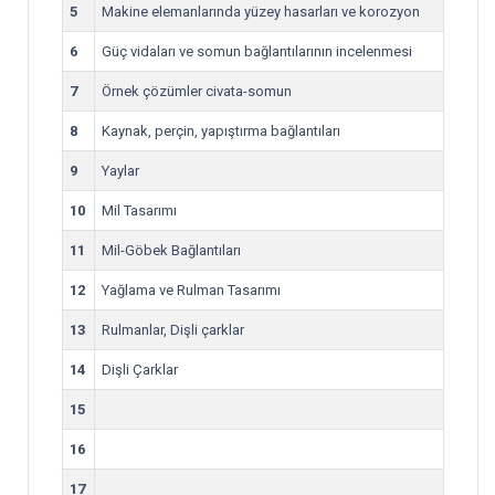
5
Makine elemanlarında yüzey hasarları ve korozyon
6
Güç vidaları ve somun bağlantılarının incelenmesi
7
Örnek çözümler civata-somun
8
Kaynak, perçin, yapıştırma bağlantıları
9
Yaylar
10
Mil Tasarımı
11
Mil-Göbek Bağlantıları
12
Yağlama ve Rulman Tasarımı
13
Rulmanlar, Dişli çarklar
14
Dişli Çarklar
15
16
17