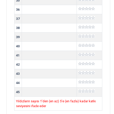
35
36
37
38
39
40
41
42
43
44
45
Yıldızların sayısı 1’den (en az) 5’e (en fazla) kadar katkı
seviyesini ifade eder