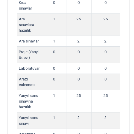
Kısa
0
0
0
sınavlar
Ara
1
25
25
sınavlara
hazırlık
Ara sınavlar
1
2
2
Proje (Yarıyıl
0
0
0
ödevi)
Laboratuvar
0
0
0
Arazi
0
0
0
çalışması
Yarıyıl sonu
1
25
25
sınavına
hazırlık
Yarıyıl sonu
1
2
2
sınavı