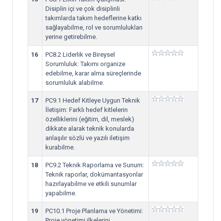
Disiplin içi ve çok disiplinli
takımlarda takım hedeflerine katkı
sağlayabilme, rol ve sorumlulukları
yerine getirebilme.
16
PC8.2 Liderlik ve Bireysel
Sorumluluk: Takımı organize
edebilme, karar alma süreçlerinde
sorumluluk alabilme.
17
PC9.1 Hedef Kitleye Uygun Teknik
İletişim: Farklı hedef kitlelerin
özelliklerini (eğitim, dil, meslek)
dikkate alarak teknik konularda
anlaşılır sözlü ve yazılı iletişim
kurabilme.
18
PC9.2 Teknik Raporlama ve Sunum:
Teknik raporlar, dokümantasyonlar
hazırlayabilme ve etkili sunumlar
yapabilme.
19
PC10.1 Proje Planlama ve Yönetimi:
Proje yönetimi ilkelerini