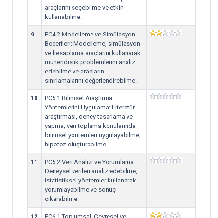
araçlarını seçebilme ve etkin
kullanabilme.
9
PC4.2 Modelleme ve Simülasyon
Becerileri: Modelleme, simülasyon
ve hesaplama araçlarını kullanarak
mühendislik problemlerini analiz
edebilme ve araçların
sınırlamalarını değerlendirebilme.
10
PC5.1 Bilimsel Araştırma
Yöntemlerini Uygulama: Literatür
araştırması, deney tasarlama ve
yapma, veri toplama konularında
bilimsel yöntemleri uygulayabilme,
hipotez oluşturabilme.
11
PC5.2 Veri Analizi ve Yorumlama:
Deneysel verileri analiz edebilme,
istatistiksel yöntemler kullanarak
yorumlayabilme ve sonuç
çıkarabilme.
12
PC6.1 Toplumsal, Çevresel ve