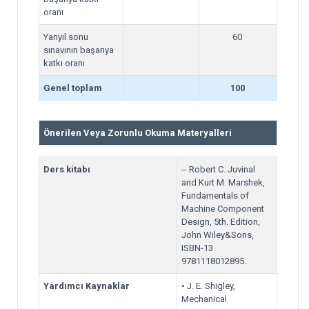
oranı
Yarıyıl sonu
60
sınavının başarıya
katkı oranı
Genel toplam
100
Önerilen Veya Zorunlu Okuma Materyalleri
Ders kitabı
-- Robert C. Juvinal
and Kurt M. Marshek,
Fundamentals of
Machine Component
Design, 5th. Edition,
John Wiley&Sons,
ISBN-13
9781118012895.
Yardımcı Kaynaklar
• J. E. Shigley,
Mechanical