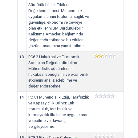
Sürdürülebilirlik Etkilerinin
Değerlendirilmesi: Mühendislik
uygulamalarının topluma, sağlık ve
güvenliğe, ekonomi ve çevreye
olan etkilerini BM Sürdürülebilir
Kalkınma Amaçları bağlamında
değerlendirebilme ve bu etkileri
çözüm tasarımına yansıtabilme.
13
PC6.2 Hukuksal ve Ekonomik
Sonuçları Değerlendirebilme:
Mühendislik çözümlerinin
hukuksal sonuçlarını ve ekonomik
etkilerini analiz edebilme ve
değerlendirebilme.
14
PC7.1 Mühendislik Etiği, Tarafsızlık
ve Kapsayıcılık Bilinci: Etik
sorumluluk, tarafsızlık ve
kapsayıcılık ilkelerine uygun karar
verebilme ve davranış
sergileyebilme.
15
PC8.1 Etkin Takım Çalışması: