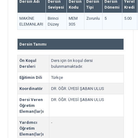
Dersin Adı
Dersin
Dersin
Dersin
Dersin
Yerel
Seviyesi
Kodu
Tipi
Dönemi
Kredi
MAKİNE
Birinci
MEM
Zorunlu
5
5.00
ELEMANLARI
Düzey
305
Dersin Tanımı
Ön Koşul
Ders için ön koşul dersi
Dersleri
bulunmamaktadır.
Eğitimin Dili
Türkçe
Koordinatör
DR. ÖĞR. ÜYESİ ŞABAN ULUS
Dersi Veren
DR. ÖĞR. ÜYESİ ŞABAN ULUS
Öğretim
Eleman(lar)ı
Yardımcı
-
Öğretim
Eleman(lar)ı