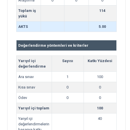
Araştırma
0
0
0
Toplam iş
114
yükü
AKTS
5.00
Değerlendirme yöntemleri ve kriterler
Yarıyıl içi
Sayısı
Katkı Yüzdesi
değerlendirme
Ara sınav
1
100
Kısa sınav
0
0
Ödev
0
0
Yarıyıl içi toplam
100
Yarıyıl içi
40
değerlendirmelerin
başarıya katkı