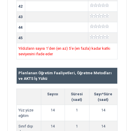
42
43
44
45
Yıldızların sayısı 1’den (en az) 5’e (en fazla) kadar katkı
seviyesini ifade eder
Planlanan Öğretim Faaliyetleri, Öğretme Metodları
ve AKTS İş Yükü
Sayısı
Süresi
Sayı*Süre
(saat)
(saat)
Yüz yüze
14
1
14
eğitim
Sınıf dışı
14
1
14