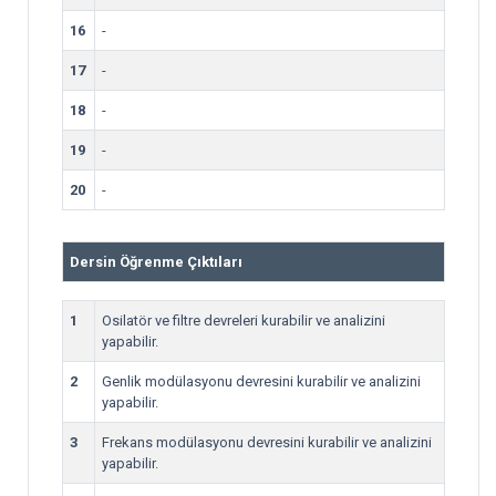
16
-
17
-
18
-
19
-
20
-
Dersin Öğrenme Çıktıları
1
Osilatör ve filtre devreleri kurabilir ve analizini
yapabilir.
2
Genlik modülasyonu devresini kurabilir ve analizini
yapabilir.
3
Frekans modülasyonu devresini kurabilir ve analizini
yapabilir.