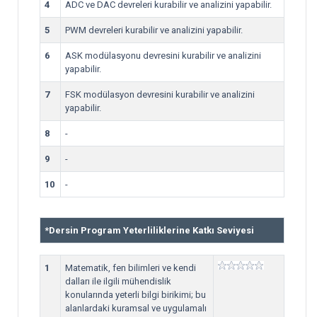
4
ADC ve DAC devreleri kurabilir ve analizini yapabilir.
5
PWM devreleri kurabilir ve analizini yapabilir.
6
ASK modülasyonu devresini kurabilir ve analizini
yapabilir.
7
FSK modülasyon devresini kurabilir ve analizini
yapabilir.
8
-
9
-
10
-
*
Dersin Program Yeterliliklerine Katkı Seviyesi
1
Matematik, fen bilimleri ve kendi
dalları ile ilgili mühendislik
konularında yeterli bilgi birikimi; bu
alanlardaki kuramsal ve uygulamalı