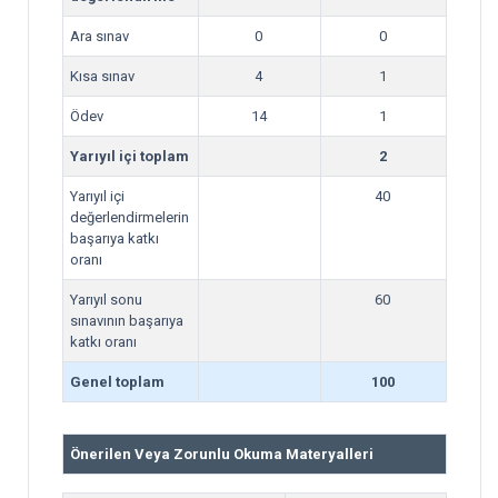
Ara sınav
0
0
Kısa sınav
4
1
Ödev
14
1
Yarıyıl içi toplam
2
Yarıyıl içi
40
değerlendirmelerin
başarıya katkı
oranı
Yarıyıl sonu
60
sınavının başarıya
katkı oranı
Genel toplam
100
Önerilen Veya Zorunlu Okuma Materyalleri