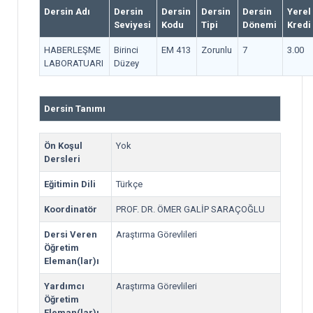
Dersin Adı
Dersin
Dersin
Dersin
Dersin
Yerel
Seviyesi
Kodu
Tipi
Dönemi
Kredi
HABERLEŞME
Birinci
EM 413
Zorunlu
7
3.00
LABORATUARI
Düzey
Dersin Tanımı
Ön Koşul
Yok
Dersleri
Eğitimin Dili
Türkçe
Koordinatör
PROF. DR. ÖMER GALİP SARAÇOĞLU
Dersi Veren
Araştırma Görevlileri
Öğretim
Eleman(lar)ı
Yardımcı
Araştırma Görevlileri
Öğretim
Eleman(lar)ı