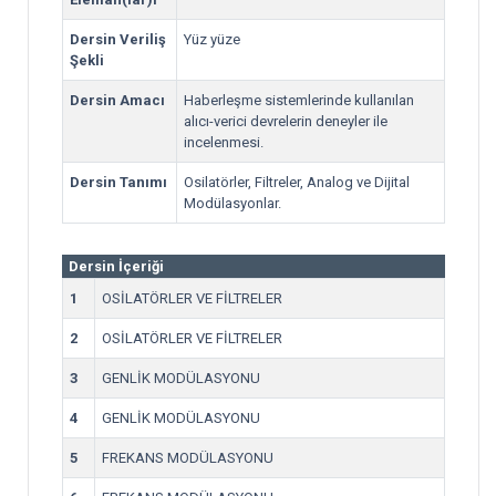
Dersin Veriliş
Yüz yüze
Şekli
Dersin Amacı
Haberleşme sistemlerinde kullanılan
alıcı-verici devrelerin deneyler ile
incelenmesi.
Dersin Tanımı
Osilatörler, Filtreler, Analog ve Dijital
Modülasyonlar.
Dersin İçeriği
1
OSİLATÖRLER VE FİLTRELER
2
OSİLATÖRLER VE FİLTRELER
3
GENLİK MODÜLASYONU
4
GENLİK MODÜLASYONU
5
FREKANS MODÜLASYONU