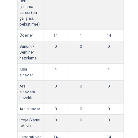
ders
çalışma
süresi (ön
çalışma,
pekiştirme)
Ödevler
14
1
14
Sunum /
0
0
0
Seminer
hazırlama
Kısa
4
1
4
sınavlar
Ara
0
0
0
sınavlara
hazırlık
Ara sınavlar
0
0
0
Proje (Yarıyıl
0
0
0
ödevi)
Laboratuvar
14
1
14